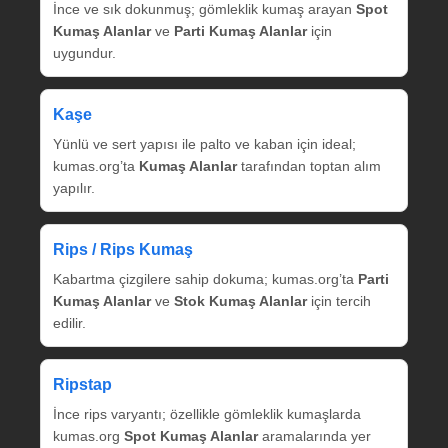
İnce ve sık dokunmuş; gömleklik kumaş arayan
Spot
Kumaş Alanlar
ve
Parti Kumaş Alanlar
için
uygundur.
Kaşe
Yünlü ve sert yapısı ile palto ve kaban için ideal;
kumas.org’ta
Kumaş Alanlar
tarafından toptan alım
yapılır.
Rips / Rips Kumaş
Kabartma çizgilere sahip dokuma; kumas.org’ta
Parti
Kumaş Alanlar
ve
Stok Kumaş Alanlar
için tercih
edilir.
Ripstap
İnce rips varyantı; özellikle gömleklik kumaşlarda
kumas.org
Spot Kumaş Alanlar
aramalarında yer