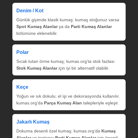
Denim / Kot
Günlük giyimde klasik kumaş; kumaş stoğunuz varsa
Spot Kumaş Alanlar
ya da
Parti Kumaş Alanlar
bölümüne eklenebilir.
Polar
Sıcak tutan örme kumaş; kumas.org’ta stok fazlası
Stok Kumaş Alanlar
için iyi bir alternatif olabilir.
Keçe
Yoğun ve sık dokulu; el işi ve dekorasyonda kullanılır.
kumas.org’da
Parça Kumaş Alan
talepleriyle eşleşir.
Jakarlı Kumaş
Dokuma desenli özel kumaş; kumas.org’da
Kumaş
Alanlar
ve toptancı
Parti Kumaş Alanlar
için önemli