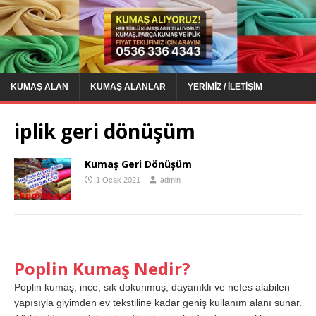
KUMAŞ ALAN
KUMAŞ ALANLAR
YERIMIZ / İLETIŞIM
iplik geri dönüşüm
Kumaş Geri Dönüşüm
1 Ocak 2021
admin
Poplin Kumaş Nedir?
Poplin kumaş; ince, sık dokunmuş, dayanıklı ve nefes alabilen
yapısıyla giyimden ev tekstiline kadar geniş kullanım alanı sunar.