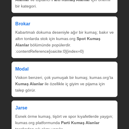
bir kategori.
Brokar
Kabartmalı dokuma deseniyle ağır bir kumaş; bakır ve
altın tonlarda stok için kumas.org
Spot Kumaş
Alanlar
bölümünde popülerdir.
:contentReference[oaicite:0]{index=0}
Modal
Viskon benzeri, çok yumuşak bir kumaş; kumas.org’ta
Kumaş Alanlar
ile özellikle iç giyim ve pijama için
talep görür.
Jarse
Esnek örme kumaş, tişört ve spor kıyafetlerde yaygın;
kumas.org platformunda
Parti Kumaş Alanlar