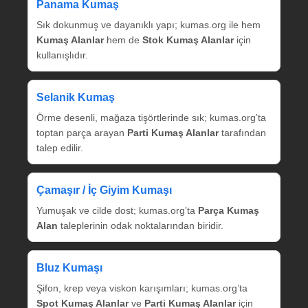
Panama Kumaş
Sık dokunmuş ve dayanıklı yapı; kumas.org ile hem
Kumaş Alanlar
hem de
Stok Kumaş Alanlar
için
kullanışlıdır.
Selanik Kumaş
Örme desenli, mağaza tişörtlerinde sık; kumas.org’ta
toptan parça arayan
Parti Kumaş Alanlar
tarafından
talep edilir.
Çamaşır / İç Giyim Kumaşı
Yumuşak ve cilde dost; kumas.org’ta
Parça Kumaş
Alan
taleplerinin odak noktalarından biridir.
Bluz Kumaşı
Şifon, krep veya viskon karışımları; kumas.org’ta
Spot Kumaş Alanlar
ve
Parti Kumaş Alanlar
için