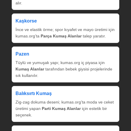
alır.
Kaşkorse
İnce ve elastik örme; spor kıyafet ve mayo üretimi için
kumas.org’ta
Parça Kumaş Alanlar
talep yaratır.
Pazen
Tüylü ve yumuşak yapı; kumas.org iç piyasa için
Kumaş Alanlar
tarafından bebek giysisi projelerinde
sık kullanılır.
Balıksırtı Kumaş
Zig‑zag dokuma deseni; kumas.org’ta moda ve ceket
üretimi yapan
Parti Kumaş Alanlar
için estetik bir
seçenek.