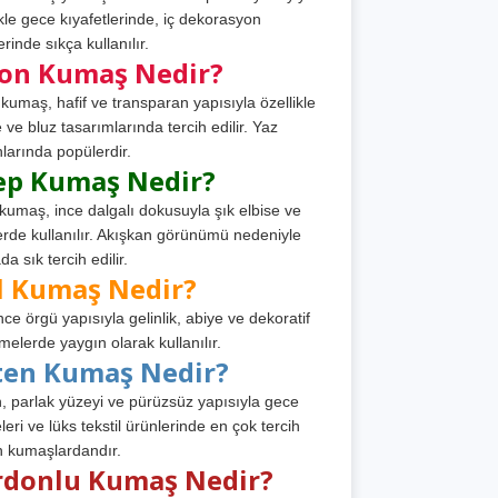
ikle gece kıyafetlerinde, iç dekorasyon
rinde sıkça kullanılır.
fon Kumaş Nedir?
 kumaş, hafif ve transparan yapısıyla özellikle
e ve bluz tasarımlarında tercih edilir. Yaz
larında popülerdir.
ep Kumaş Nedir?
kumaş, ince dalgalı dokusuyla şık elbise ve
erde kullanılır. Akışkan görünümü nedeniyle
a sık tercih edilir.
l Kumaş Nedir?
ince örgü yapısıyla gelinlik, abiye ve dekoratif
melerde yaygın olarak kullanılır.
ten Kumaş Nedir?
, parlak yüzeyi ve pürüzsüz yapısıyla gece
leri ve lüks tekstil ürünlerinde en çok tercih
n kumaşlardandır.
rdonlu Kumaş Nedir?