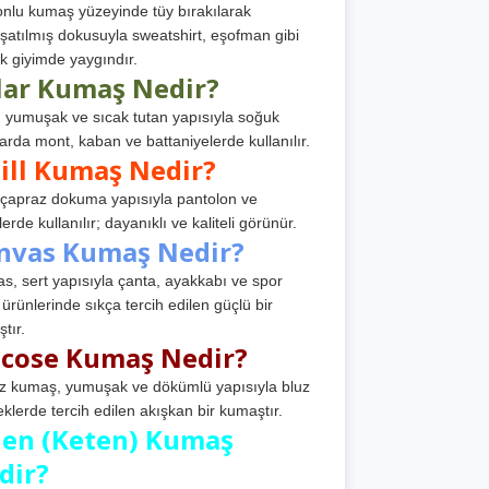
nlu kumaş yüzeyinde tüy bırakılarak
atılmış dokusuyla sweatshirt, eşofman gibi
k giyimde yaygındır.
lar Kumaş Nedir?
, yumuşak ve sıcak tutan yapısıyla soğuk
arda mont, kaban ve battaniyelerde kullanılır.
ill Kumaş Nedir?
, çapraz dokuma yapısıyla pantolon ve
erde kullanılır; dayanıklı ve kaliteli görünür.
nvas Kumaş Nedir?
s, sert yapısıyla çanta, ayakkabı ve spor
 ürünlerinde sıkça tercih edilen güçlü bir
tır.
scose Kumaş Nedir?
z kumaş, yumuşak ve dökümlü yapısıyla bluz
eklerde tercih edilen akışkan bir kumaştır.
nen (Keten) Kumaş
dir?