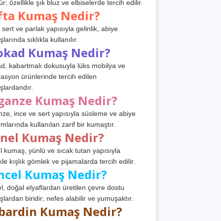
r; özellikle şık bluz ve elbiselerde tercih edilir.
fta Kumaş Nedir?
 sert ve parlak yapısıyla gelinlik, abiye
arında sıklıkla kullanılır.
okad Kumaş Nedir?
d, kabartmalı dokusuyla lüks mobilya ve
asyon ürünlerinde tercih edilen
lardandır.
ganze Kumaş Nedir?
ze, ince ve sert yapısıyla süsleme ve abiye
ımlarında kullanılan zarif bir kumaştır.
anel Kumaş Nedir?
l kumaş, yünlü ve sıcak tutan yapısıyla
kle kışlık gömlek ve pijamalarda tercih edilir.
ncel Kumaş Nedir?
l, doğal elyaflardan üretilen çevre dostu
lardan biridir; nefes alabilir ve yumuşaktır.
bardin Kumaş Nedir?