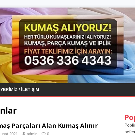
YERIMIZ / İLETIŞIM
anlar
Po
aş Parçaları Alan Kumaş Alınır
Popli
nefes
Şubat 2021
admin
0