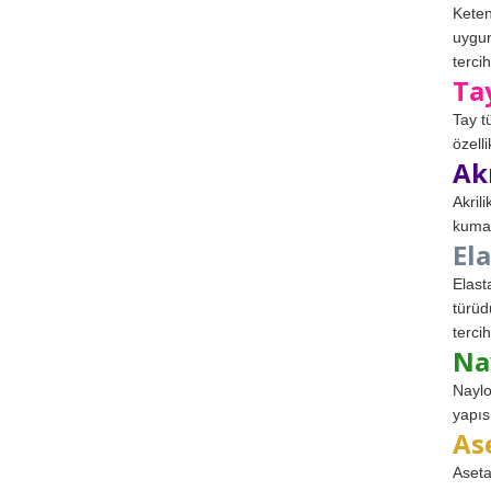
Keten
uygun
tercih
Ta
Tay t
özell
Ak
Akril
kumaş
El
Elast
türüd
tercih
Na
Naylo
yapıs
As
Aseta