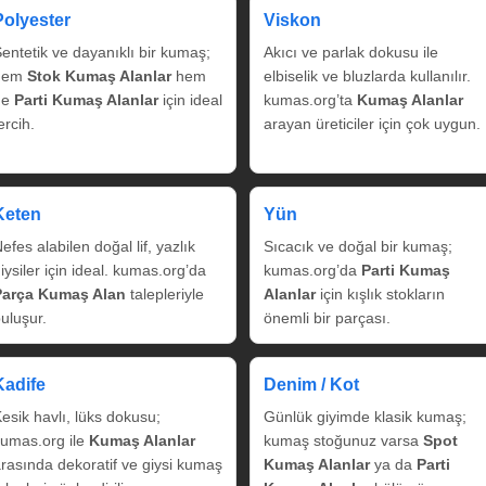
Polyester
Viskon
entetik ve dayanıklı bir kumaş;
Akıcı ve parlak dokusu ile
hem
Stok Kumaş Alanlar
hem
elbiselik ve bluzlarda kullanılır.
de
Parti Kumaş Alanlar
için ideal
kumas.org’ta
Kumaş Alanlar
ercih.
arayan üreticiler için çok uygun.
Keten
Yün
efes alabilen doğal lif, yazlık
Sıcacık ve doğal bir kumaş;
iysiler için ideal. kumas.org’da
kumas.org’da
Parti Kumaş
Parça Kumaş Alan
talepleriyle
Alanlar
için kışlık stokların
uluşur.
önemli bir parçası.
Kadife
Denim / Kot
esik havlı, lüks dokusu;
Günlük giyimde klasik kumaş;
umas.org ile
Kumaş Alanlar
kumaş stoğunuz varsa
Spot
rasında dekoratif ve giysi kumaş
Kumaş Alanlar
ya da
Parti