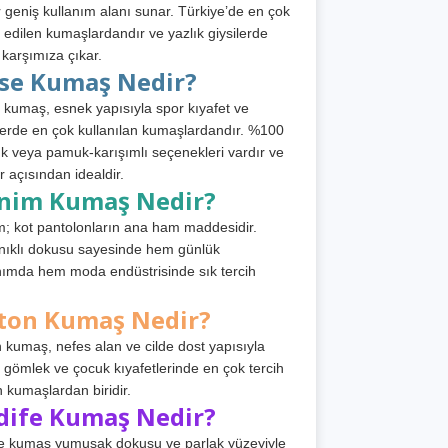
 geniş kullanım alanı sunar. Türkiye’de en çok
h edilen kumaşlardandır ve yazlık giysilerde
 karşımıza çıkar.
rse Kumaş Nedir?
 kumaş, esnek yapısıyla spor kıyafet ve
tlerde en çok kullanılan kumaşlardandır. %100
 veya pamuk-karışımlı seçenekleri vardır ve
r açısından idealdir.
nim Kumaş Nedir?
; kot pantolonların ana ham maddesidir.
ıklı dokusu sayesinde hem günlük
nımda hem moda endüstrisinde sık tercih
ton Kumaş Nedir?
 kumaş, nefes alan ve cilde dost yapısıyla
t, gömlek ve çocuk kıyafetlerinde en çok tercih
n kumaşlardan biridir.
dife Kumaş Nedir?
e kumaş yumuşak dokusu ve parlak yüzeyiyle