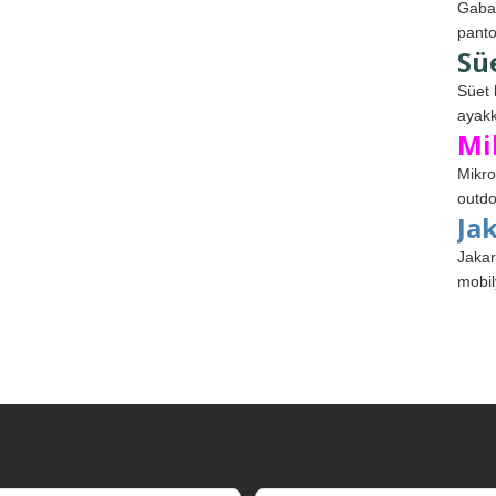
Gabar
panto
Sü
Süet 
ayakk
Mi
Mikro
outdo
Ja
Jakar
mobil