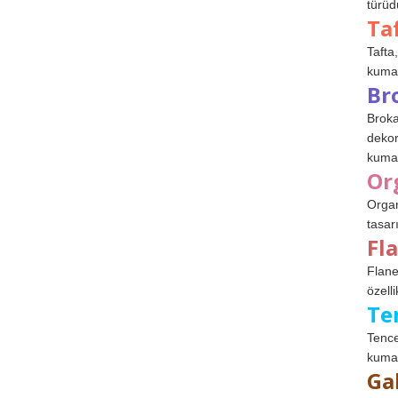
türüdü
Ta
Tafta,
kumaşl
Br
Broka
dekor
kumaş
Or
Organ
tasar
Fl
Flane
özelli
Te
Tence
kumaş
Ga