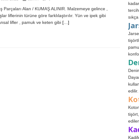
kadar
 Parçaları Alan / KUMAŞ ALINIR. Malzemeye gelince ,
terci
ar liflerinin türüne göre farklılaştırılır. Yün ve ipek gibi
sıkça
nsal lifler , pamuk ve keten gibi
[…]
Ja
Jarse
tişör
pamuk
konfo
De
Denim
Dayan
kulla
edilir.
Ko
Koton
tişör
edile
Ka
Kadif