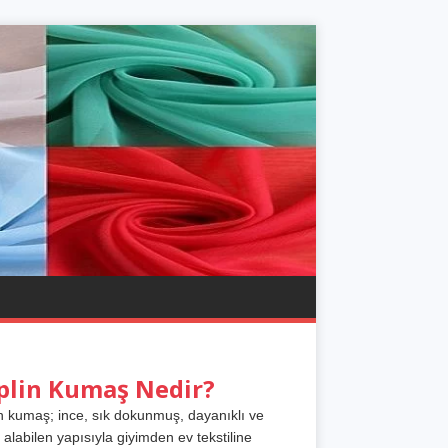
plin Kumaş Nedir?
n kumaş; ince, sık dokunmuş, dayanıklı ve
 alabilen yapısıyla giyimden ev tekstiline