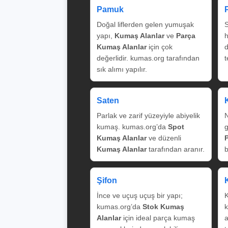
Pamuk
Doğal liflerden gelen yumuşak
S
yapı,
Kumaş Alanlar
ve
Parça
Kumaş Alanlar
için çok
değerlidir. kumas.org tarafından
t
sık alımı yapılır.
Saten
Parlak ve zarif yüzeyiyle abiyelik
N
kumaş. kumas.org’da
Spot
g
Kumaş Alanlar
ve düzenli
Kumaş Alanlar
tarafından aranır.
b
Şifon
İnce ve uçuş uçuş bir yapı;
K
kumas.org’da
Stok Kumaş
k
Alanlar
için ideal parça kumaş
a