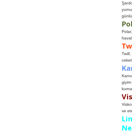
Şardo
yumuş
günlü
Po
Polar
haval
Tw
Twill
ceketl
Ka
Kanva
giyim
kumaş
Vi
Visko
ve et
Li
Ne