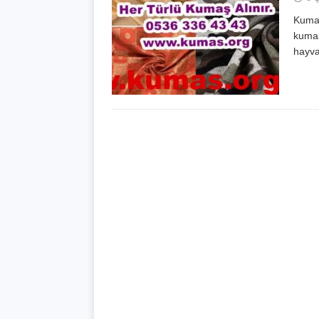
Kumaş
kumaşl
hayva