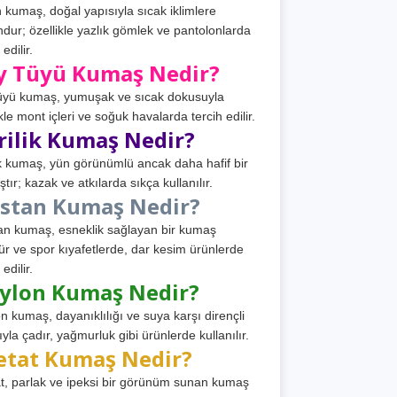
 kumaş, doğal yapısıyla sıcak iklimlere
dur; özellikle yazlık gömlek ve pantolonlarda
 edilir.
y Tüyü Kumaş Nedir?
üyü kumaş, yumuşak ve sıcak dokusuyla
ikle mont içleri ve soğuk havalarda tercih edilir.
rilik Kumaş Nedir?
ik kumaş, yün görünümlü ancak daha hafif bir
tır; kazak ve atkılarda sıkça kullanılır.
astan Kumaş Nedir?
an kumaş, esneklik sağlayan bir kumaş
ür ve spor kıyafetlerde, dar kesim ürünlerde
 edilir.
ylon Kumaş Nedir?
n kumaş, dayanıklılığı ve suya karşı dirençli
ıyla çadır, yağmurluk gibi ürünlerde kullanılır.
etat Kumaş Nedir?
t, parlak ve ipeksi bir görünüm sunan kumaş