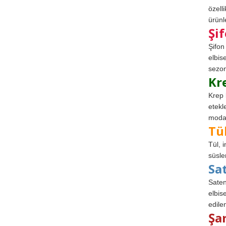
özell
ürünle
Şi
Şifon
elbis
sezon
Kr
Krep 
etekl
modad
Tü
Tül, 
süsle
Sa
Saten
elbise
edile
Şa