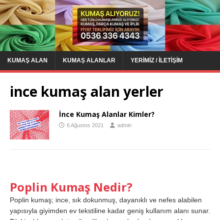
KUMAŞ ALAN
KUMAŞ ALANLAR
YERIMIZ / İLETIŞIM
ince kumaş alan yerler
İnce Kumaş Alanlar Kimler?
6 Ağustos 2021
admin
Poplin Kumaş Nedir?
Poplin kumaş; ince, sık dokunmuş, dayanıklı ve nefes alabilen
yapısıyla giyimden ev tekstiline kadar geniş kullanım alanı sunar.