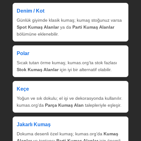
Denim / Kot
Günlük giyimde klasik kumaş; kumaş stoğunuz varsa
Spot Kumaş Alanlar
ya da
Parti Kumaş Alanlar
bölümüne eklenebilir.
Polar
Sıcak tutan örme kumaş; kumas.org’ta stok fazlası
Stok Kumaş Alanlar
için iyi bir alternatif olabilir.
Keçe
Yoğun ve sık dokulu; el işi ve dekorasyonda kullanılır.
kumas.org’da
Parça Kumaş Alan
talepleriyle eşleşir.
Jakarlı Kumaş
Dokuma desenli özel kumaş; kumas.org’da
Kumaş
Alanlar
ve toptancı
Parti Kumaş Alanlar
için önemli