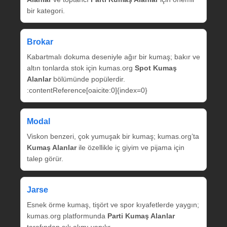
bir kategori.
Brokar
Kabartmalı dokuma deseniyle ağır bir kumaş; bakır ve
altın tonlarda stok için kumas.org
Spot Kumaş
Alanlar
bölümünde popülerdir.
:contentReference[oaicite:0]{index=0}
Modal
Viskon benzeri, çok yumuşak bir kumaş; kumas.org’ta
Kumaş Alanlar
ile özellikle iç giyim ve pijama için
talep görür.
Jarse
Esnek örme kumaş, tişört ve spor kıyafetlerde yaygın;
kumas.org platformunda
Parti Kumaş Alanlar