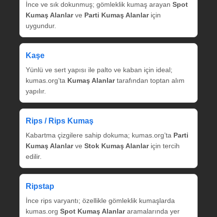
İnce ve sık dokunmuş; gömleklik kumaş arayan
Spot
Kumaş Alanlar
ve
Parti Kumaş Alanlar
için
uygundur.
Kaşe
Yünlü ve sert yapısı ile palto ve kaban için ideal;
kumas.org’ta
Kumaş Alanlar
tarafından toptan alım
yapılır.
Rips / Rips Kumaş
Kabartma çizgilere sahip dokuma; kumas.org’ta
Parti
Kumaş Alanlar
ve
Stok Kumaş Alanlar
için tercih
edilir.
Ripstap
İnce rips varyantı; özellikle gömleklik kumaşlarda
kumas.org
Spot Kumaş Alanlar
aramalarında yer