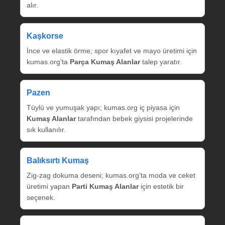
alır.
Kaşkorse
İnce ve elastik örme; spor kıyafet ve mayo üretimi için
kumas.org’ta
Parça Kumaş Alanlar
talep yaratır.
Pazen
Tüylü ve yumuşak yapı; kumas.org iç piyasa için
Kumaş Alanlar
tarafından bebek giysisi projelerinde
sık kullanılır.
Balıksırtı Kumaş
Zig‑zag dokuma deseni; kumas.org’ta moda ve ceket
üretimi yapan
Parti Kumaş Alanlar
için estetik bir
seçenek.