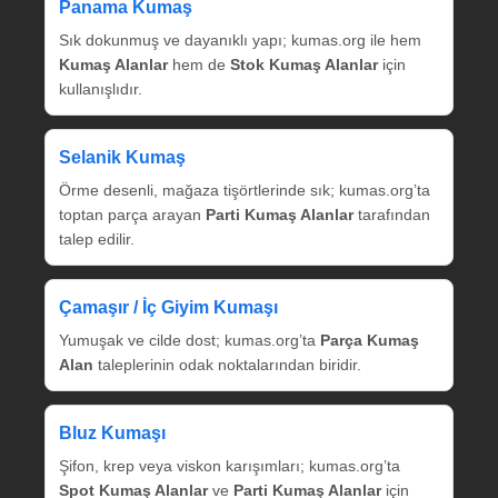
Panama Kumaş
Sık dokunmuş ve dayanıklı yapı; kumas.org ile hem
Kumaş Alanlar
hem de
Stok Kumaş Alanlar
için
kullanışlıdır.
Selanik Kumaş
Örme desenli, mağaza tişörtlerinde sık; kumas.org’ta
toptan parça arayan
Parti Kumaş Alanlar
tarafından
talep edilir.
Çamaşır / İç Giyim Kumaşı
Yumuşak ve cilde dost; kumas.org’ta
Parça Kumaş
Alan
taleplerinin odak noktalarından biridir.
Bluz Kumaşı
Şifon, krep veya viskon karışımları; kumas.org’ta
Spot Kumaş Alanlar
ve
Parti Kumaş Alanlar
için