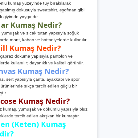
nlu kumaş yüzeyinde tüy bırakılarak
atılmış dokusuyla sweatshirt, eşofman gibi
k giyimde yaygındır.
lar Kumaş Nedir?
, yumuşak ve sıcak tutan yapısıyla soğuk
arda mont, kaban ve battaniyelerde kullanılır.
ill Kumaş Nedir?
, çapraz dokuma yapısıyla pantolon ve
erde kullanılır; dayanıklı ve kaliteli görünür.
nvas Kumaş Nedir?
s, sert yapısıyla çanta, ayakkabı ve spor
 ürünlerinde sıkça tercih edilen güçlü bir
tır.
scose Kumaş Nedir?
z kumaş, yumuşak ve dökümlü yapısıyla bluz
eklerde tercih edilen akışkan bir kumaştır.
nen (Keten) Kumaş
dir?