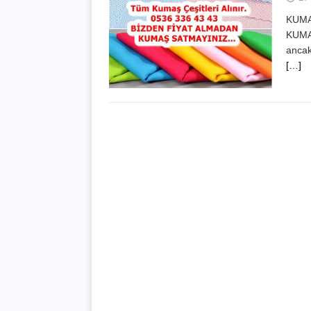
KUMA
KUMAŞ
ancak
[…]