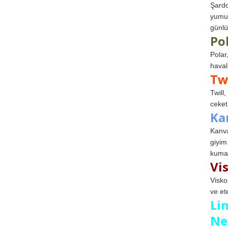
Şardo
yumuş
günlü
Po
Polar
haval
Tw
Twill
ceketl
Ka
Kanva
giyim
kumaş
Vi
Visko
ve et
Li
Ne