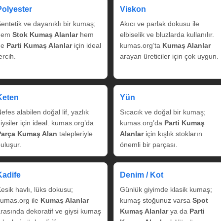
Polyester
Viskon
entetik ve dayanıklı bir kumaş;
Akıcı ve parlak dokusu ile
hem
Stok Kumaş Alanlar
hem
elbiselik ve bluzlarda kullanılır.
de
Parti Kumaş Alanlar
için ideal
kumas.org’ta
Kumaş Alanlar
ercih.
arayan üreticiler için çok uygun.
Keten
Yün
efes alabilen doğal lif, yazlık
Sıcacık ve doğal bir kumaş;
iysiler için ideal. kumas.org’da
kumas.org’da
Parti Kumaş
Parça Kumaş Alan
talepleriyle
Alanlar
için kışlık stokların
uluşur.
önemli bir parçası.
Kadife
Denim / Kot
esik havlı, lüks dokusu;
Günlük giyimde klasik kumaş;
umas.org ile
Kumaş Alanlar
kumaş stoğunuz varsa
Spot
rasında dekoratif ve giysi kumaş
Kumaş Alanlar
ya da
Parti