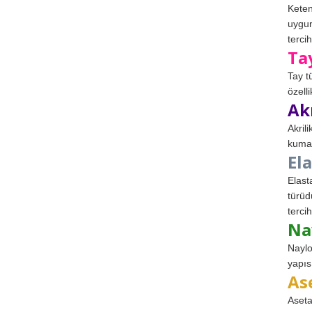
Keten
uygun
tercih
Ta
Tay t
özell
Ak
Akril
kumaş
El
Elast
türüd
tercih
Na
Naylo
yapıs
As
Aseta