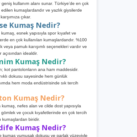
 geniş kullanım alanı sunar. Türkiye’de en çok
h edilen kumaşlardandır ve yazlık giysilerde
 karşımıza çıkar.
rse Kumaş Nedir?
 kumaş, esnek yapısıyla spor kıyafet ve
tlerde en çok kullanılan kumaşlardandır. %100
 veya pamuk-karışımlı seçenekleri vardır ve
r açısından idealdir.
nim Kumaş Nedir?
; kot pantolonların ana ham maddesidir.
ıklı dokusu sayesinde hem günlük
nımda hem moda endüstrisinde sık tercih
ton Kumaş Nedir?
 kumaş, nefes alan ve cilde dost yapısıyla
t, gömlek ve çocuk kıyafetlerinde en çok tercih
n kumaşlardan biridir.
dife Kumaş Nedir?
e kumaş yumuşak dokusu ve parlak yüzeyiyle