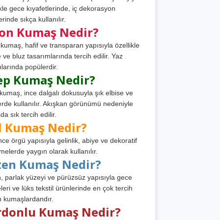
ikle gece kıyafetlerinde, iç dekorasyon
rinde sıkça kullanılır.
fon Kumaş Nedir?
 kumaş, hafif ve transparan yapısıyla özellikle
e ve bluz tasarımlarında tercih edilir. Yaz
larında popülerdir.
ep Kumaş Nedir?
kumaş, ince dalgalı dokusuyla şık elbise ve
erde kullanılır. Akışkan görünümü nedeniyle
a sık tercih edilir.
l Kumaş Nedir?
ince örgü yapısıyla gelinlik, abiye ve dekoratif
melerde yaygın olarak kullanılır.
ten Kumaş Nedir?
, parlak yüzeyi ve pürüzsüz yapısıyla gece
leri ve lüks tekstil ürünlerinde en çok tercih
n kumaşlardandır.
rdonlu Kumaş Nedir?