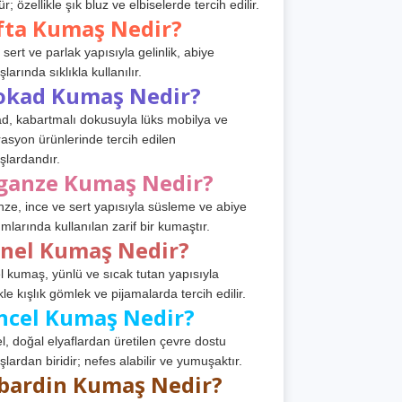
r; özellikle şık bluz ve elbiselerde tercih edilir.
fta Kumaş Nedir?
 sert ve parlak yapısıyla gelinlik, abiye
arında sıklıkla kullanılır.
okad Kumaş Nedir?
d, kabartmalı dokusuyla lüks mobilya ve
asyon ürünlerinde tercih edilen
lardandır.
ganze Kumaş Nedir?
ze, ince ve sert yapısıyla süsleme ve abiye
ımlarında kullanılan zarif bir kumaştır.
anel Kumaş Nedir?
l kumaş, yünlü ve sıcak tutan yapısıyla
kle kışlık gömlek ve pijamalarda tercih edilir.
ncel Kumaş Nedir?
l, doğal elyaflardan üretilen çevre dostu
lardan biridir; nefes alabilir ve yumuşaktır.
bardin Kumaş Nedir?