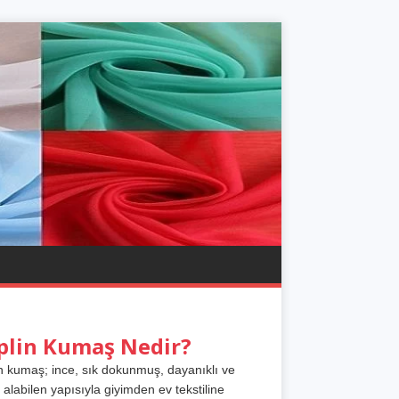
plin Kumaş Nedir?
n kumaş; ince, sık dokunmuş, dayanıklı ve
 alabilen yapısıyla giyimden ev tekstiline