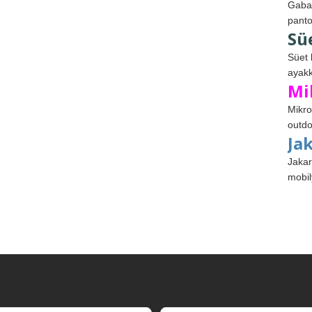
Gabar
panto
Sü
Süet 
ayakk
Mi
Mikro
outdo
Ja
Jakar
mobil