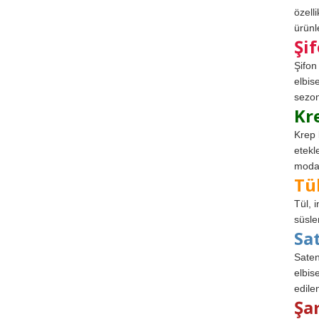
özell
ürünle
Şi
Şifon
elbis
sezon
Kr
Krep 
etekl
modad
Tü
Tül, 
süsle
Sa
Saten
elbise
edile
Şa