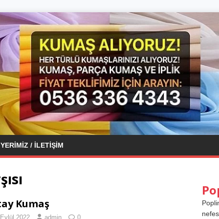
YERIMIZ / İLETIŞIM
şısı
Po
tay Kumaş
Popli
nefes
 Eylül 2022
admin
0