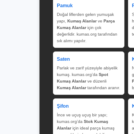
Pamuk
Doğal liflerden gelen yumuşak
S
yapı,
Kumaş Alanlar
ve
Parça
Kumaş Alanlar
için çok
değerlidir. kumas.org tarafından
t
sık alımı yapılır.
Saten
Parlak ve zarif yüzeyiyle abiyelik
N
kumaş. kumas.org’da
Spot
g
Kumaş Alanlar
ve düzenli
Kumaş Alanlar
tarafından aranır.
b
Şifon
İnce ve uçuş uçuş bir yapı;
K
kumas.org’da
Stok Kumaş
k
Alanlar
için ideal parça kumaş
a