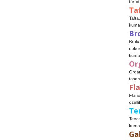
türüdü
Ta
Tafta,
kumaşl
Br
Broka
dekor
kumaş
Or
Organ
tasar
Fl
Flane
özelli
Te
Tence
kumaş
Ga