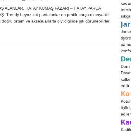
kadar
Ş ALANLAR. HATAY KUMAŞ PAZARI – HATAY PARÇA
terci
. Trendy beyaz kot pantolonlar en pratik parça olmayabilir
sıkça
 doğru ortam ve aksesuarlarla giyildiğinde şık görünebilirler.
Ja
Jarse
tişör
pamuk
konfo
De
Denim
Dayan
kulla
edilir.
Ko
Koton
tişör
edile
Ka
Kadif