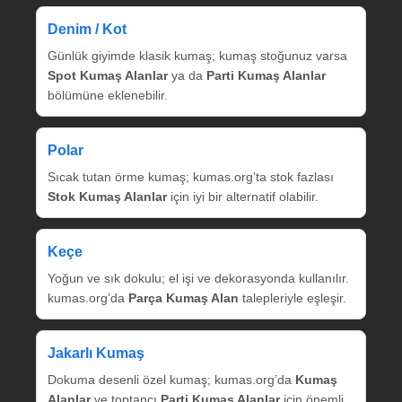
Denim / Kot
Günlük giyimde klasik kumaş; kumaş stoğunuz varsa
Spot Kumaş Alanlar
ya da
Parti Kumaş Alanlar
bölümüne eklenebilir.
Polar
Sıcak tutan örme kumaş; kumas.org’ta stok fazlası
Stok Kumaş Alanlar
için iyi bir alternatif olabilir.
Keçe
Yoğun ve sık dokulu; el işi ve dekorasyonda kullanılır.
kumas.org’da
Parça Kumaş Alan
talepleriyle eşleşir.
Jakarlı Kumaş
Dokuma desenli özel kumaş; kumas.org’da
Kumaş
Alanlar
ve toptancı
Parti Kumaş Alanlar
için önemli