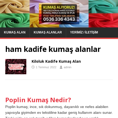
KUMAŞ ALAN
KUMAŞ ALANLAR
YERIMIZ / İLETIŞIM
ham kadife kumaş alanlar
Kiloluk Kadife Kumaş Alan
1 Temmuz 2022
admin
Poplin Kumaş Nedir?
Poplin kumaş; ince, sık dokunmuş, dayanıklı ve nefes alabilen
yapısıyla giyimden ev tekstiline kadar geniş kullanım alanı sunar.