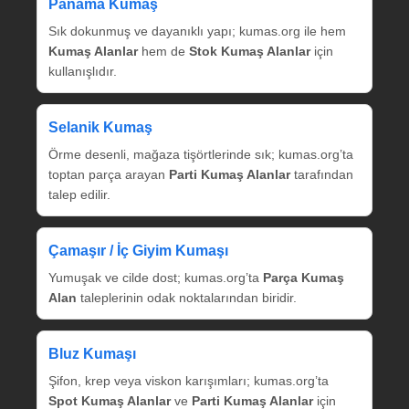
Panama Kumaş
Sık dokunmuş ve dayanıklı yapı; kumas.org ile hem
Kumaş Alanlar
hem de
Stok Kumaş Alanlar
için
kullanışlıdır.
Selanik Kumaş
Örme desenli, mağaza tişörtlerinde sık; kumas.org’ta
toptan parça arayan
Parti Kumaş Alanlar
tarafından
talep edilir.
Çamaşır / İç Giyim Kumaşı
Yumuşak ve cilde dost; kumas.org’ta
Parça Kumaş
Alan
taleplerinin odak noktalarından biridir.
Bluz Kumaşı
Şifon, krep veya viskon karışımları; kumas.org’ta
Spot Kumaş Alanlar
ve
Parti Kumaş Alanlar
için