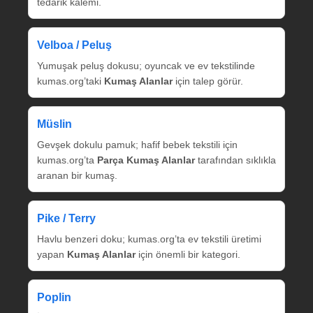
tedarik kalemi.
Velboa / Peluş
Yumuşak peluş dokusu; oyuncak ve ev tekstilinde
kumas.org’taki
Kumaş Alanlar
için talep görür.
Müslin
Gevşek dokulu pamuk; hafif bebek tekstili için
kumas.org’ta
Parça Kumaş Alanlar
tarafından sıklıkla
aranan bir kumaş.
Pike / Terry
Havlu benzeri doku; kumas.org’ta ev tekstili üretimi
yapan
Kumaş Alanlar
için önemli bir kategori.
Poplin