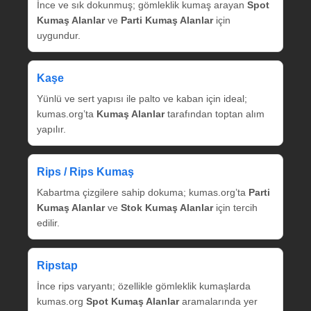
İnce ve sık dokunmuş; gömleklik kumaş arayan
Spot
Kumaş Alanlar
ve
Parti Kumaş Alanlar
için
uygundur.
Kaşe
Yünlü ve sert yapısı ile palto ve kaban için ideal;
kumas.org’ta
Kumaş Alanlar
tarafından toptan alım
yapılır.
Rips / Rips Kumaş
Kabartma çizgilere sahip dokuma; kumas.org’ta
Parti
Kumaş Alanlar
ve
Stok Kumaş Alanlar
için tercih
edilir.
Ripstap
İnce rips varyantı; özellikle gömleklik kumaşlarda
kumas.org
Spot Kumaş Alanlar
aramalarında yer