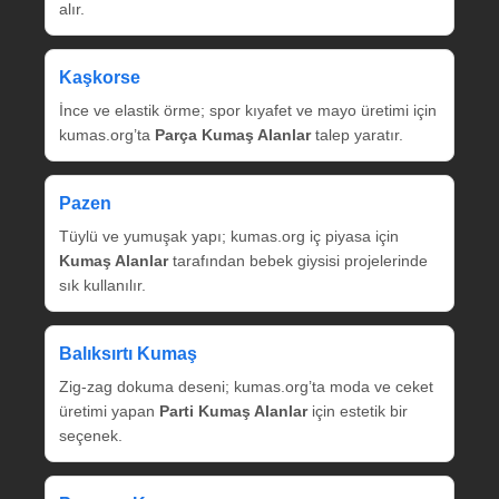
alır.
Kaşkorse
İnce ve elastik örme; spor kıyafet ve mayo üretimi için
kumas.org’ta
Parça Kumaş Alanlar
talep yaratır.
Pazen
Tüylü ve yumuşak yapı; kumas.org iç piyasa için
Kumaş Alanlar
tarafından bebek giysisi projelerinde
sık kullanılır.
Balıksırtı Kumaş
Zig‑zag dokuma deseni; kumas.org’ta moda ve ceket
üretimi yapan
Parti Kumaş Alanlar
için estetik bir
seçenek.