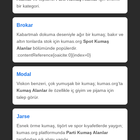
bir kategori.
Brokar
Kabartmalı dokuma deseniyle ağır bir kumaş; bakır ve
altın tonlarda stok için kumas.org
Spot Kumaş
Alanlar
bölümünde popülerdir.
:contentReference[oaicite:0]{index=0}
Modal
Viskon benzeri, çok yumuşak bir kumaş; kumas.org’ta
Kumaş Alanlar
ile özellikle iç giyim ve pijama için
talep görür.
Jarse
Esnek örme kumaş, tişört ve spor kıyafetlerde yaygın;
kumas.org platformunda
Parti Kumaş Alanlar
tarafından sık alımı yapılır.