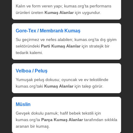
Kalın ve form veren yapı; kumas.org’ta performans
ürünleri üreten
Kumaş Alanlar
için uygundur.
Gore‑Tex / Membranlı Kumaş
Su geçirmez ve nefes alabilen; kumas.org’ta dış giyim
sektöründeki
Parti Kumaş Alanlar
için stratejik bir
tedarik kalemi.
Velboa / Peluş
Yumuşak peluş dokusu; oyuncak ve ev tekstilinde
kumas.org’taki
Kumaş Alanlar
için talep görür.
Müslin
Gevşek dokulu pamuk; hafif bebek tekstili için
kumas.org’ta
Parça Kumaş Alanlar
tarafından sıklıkla
aranan bir kumaş.