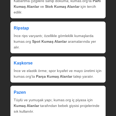
Kabartma çizgilere sahip dokuma; kumas.org’ta
Parti
Kumaş Alanlar
ve
Stok Kumaş Alanlar
için tercih
edilir.
Ripstap
İnce rips varyantı; özellikle gömleklik kumaşlarda
kumas.org
Spot Kumaş Alanlar
aramalarında yer
alır.
Kaşkorse
İnce ve elastik örme; spor kıyafet ve mayo üretimi için
kumas.org’ta
Parça Kumaş Alanlar
talep yaratır.
Pazen
Tüylü ve yumuşak yapı; kumas.org iç piyasa için
Kumaş Alanlar
tarafından bebek giysisi projelerinde
sık kullanılır.