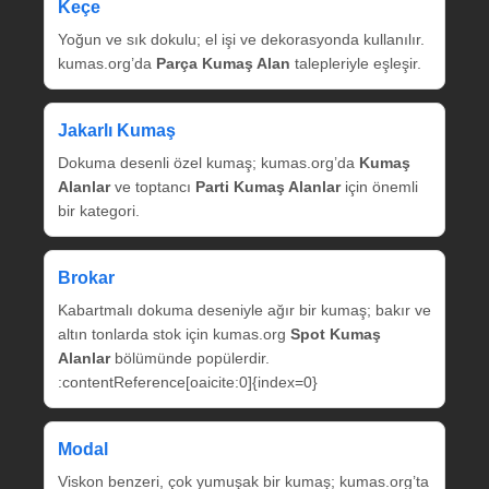
Keçe
Yoğun ve sık dokulu; el işi ve dekorasyonda kullanılır.
kumas.org’da
Parça Kumaş Alan
talepleriyle eşleşir.
Jakarlı Kumaş
Dokuma desenli özel kumaş; kumas.org’da
Kumaş
Alanlar
ve toptancı
Parti Kumaş Alanlar
için önemli
bir kategori.
Brokar
Kabartmalı dokuma deseniyle ağır bir kumaş; bakır ve
altın tonlarda stok için kumas.org
Spot Kumaş
Alanlar
bölümünde popülerdir.
:contentReference[oaicite:0]{index=0}
Modal
Viskon benzeri, çok yumuşak bir kumaş; kumas.org’ta