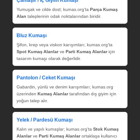
Çamaşır / İç Giyim Kumaşı
Yumuşak ve cilde dost; kumas.org’ta
Parça Kumaş
Alan
taleplerinin odak noktalarından biridir.
Bluz Kumaşı
Şifon, krep veya viskon karışımları; kumas.org’ta
Spot Kumaş Alanlar
ve
Parti Kumaş Alanlar
için
tasarım kumaşı olarak değerlidir.
Pantolon / Ceket Kumaşı
Gabardin, yünlü ve denim karışımları; kumas.org
üzerinden
Kumaş Alanlar
tarafından dış giyim için
yoğun talep alır.
Yelek / Pardesü Kumaşı
Kalın ve yapılı kumaşlar; kumas.org’ta
Stok Kumaş
Alanlar
ve
Parti Kumaş Alanlar
ortaklaşa kullanıcı