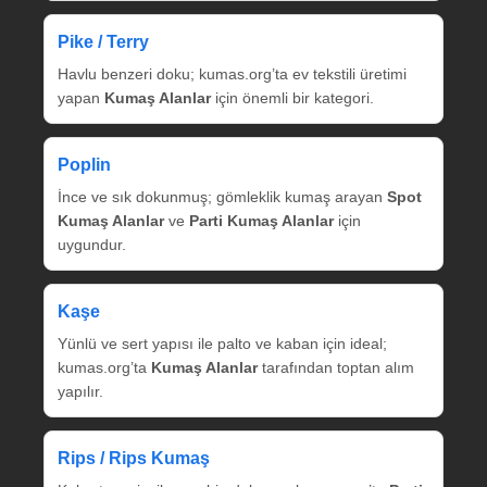
Pike / Terry
Havlu benzeri doku; kumas.org’ta ev tekstili üretimi
yapan
Kumaş Alanlar
için önemli bir kategori.
Poplin
İnce ve sık dokunmuş; gömleklik kumaş arayan
Spot
Kumaş Alanlar
ve
Parti Kumaş Alanlar
için
uygundur.
Kaşe
Yünlü ve sert yapısı ile palto ve kaban için ideal;
kumas.org’ta
Kumaş Alanlar
tarafından toptan alım
yapılır.
Rips / Rips Kumaş