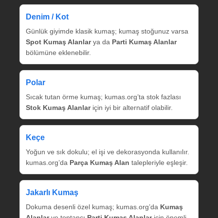
Denim / Kot
Günlük giyimde klasik kumaş; kumaş stoğunuz varsa
Spot Kumaş Alanlar
ya da
Parti Kumaş Alanlar
bölümüne eklenebilir.
Polar
Sıcak tutan örme kumaş; kumas.org’ta stok fazlası
Stok Kumaş Alanlar
için iyi bir alternatif olabilir.
Keçe
Yoğun ve sık dokulu; el işi ve dekorasyonda kullanılır.
kumas.org’da
Parça Kumaş Alan
talepleriyle eşleşir.
Jakarlı Kumaş
Dokuma desenli özel kumaş; kumas.org’da
Kumaş
Alanlar
ve toptancı
Parti Kumaş Alanlar
için önemli