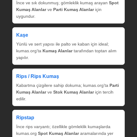
İnce ve sık dokunmuş; gömleklik kumaş arayan
Spot
Kumaş Alanlar
ve
Parti Kumaş Alanlar
için
uygundur.
Kaşe
Yünlü ve sert yapısı ile palto ve kaban için ideal;
kumas.org’ta
Kumaş Alanlar
tarafından toptan alım
yapılır.
Rips / Rips Kumaş
Kabartma çizgilere sahip dokuma; kumas.org’ta
Parti
Kumaş Alanlar
ve
Stok Kumaş Alanlar
için tercih
edilir.
Ripstap
İnce rips varyantı; özellikle gömleklik kumaşlarda
kumas.org
Spot Kumaş Alanlar
aramalarında yer