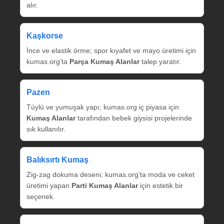
alır.
Kaşkorse
İnce ve elastik örme; spor kıyafet ve mayo üretimi için
kumas.org’ta
Parça Kumaş Alanlar
talep yaratır.
Pazen
Tüylü ve yumuşak yapı; kumas.org iç piyasa için
Kumaş Alanlar
tarafından bebek giysisi projelerinde
sık kullanılır.
Balıksırtı Kumaş
Zig‑zag dokuma deseni; kumas.org’ta moda ve ceket
üretimi yapan
Parti Kumaş Alanlar
için estetik bir
seçenek.