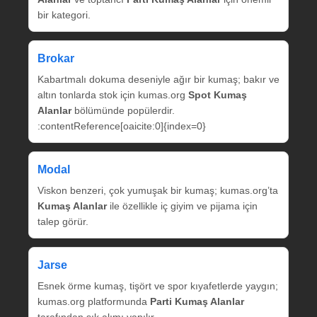
bir kategori.
Brokar
Kabartmalı dokuma deseniyle ağır bir kumaş; bakır ve
altın tonlarda stok için kumas.org
Spot Kumaş
Alanlar
bölümünde popülerdir.
:contentReference[oaicite:0]{index=0}
Modal
Viskon benzeri, çok yumuşak bir kumaş; kumas.org’ta
Kumaş Alanlar
ile özellikle iç giyim ve pijama için
talep görür.
Jarse
Esnek örme kumaş, tişört ve spor kıyafetlerde yaygın;
kumas.org platformunda
Parti Kumaş Alanlar