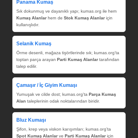
Panama Kumaş
Sık dokunmuş ve dayanıklı yapı; kumas.org ile hem
Kumaş Alanlar
hem de
Stok Kumaş Alanlar
için
kullanışlıdır.
Selanik Kumaş
Örme desenli, mağaza tişörtlerinde sık; kumas.org’ta
toptan parça arayan
Parti Kumaş Alanlar
tarafından
talep edilir.
Çamaşır / İç Giyim Kumaşı
Yumuşak ve cilde dost; kumas.org’ta
Parça Kumaş
Alan
taleplerinin odak noktalarından biridir.
Bluz Kumaşı
Şifon, krep veya viskon karışımları; kumas.org’ta
Spot Kumaş Alanlar
ve
Parti Kumaş Alanlar
için