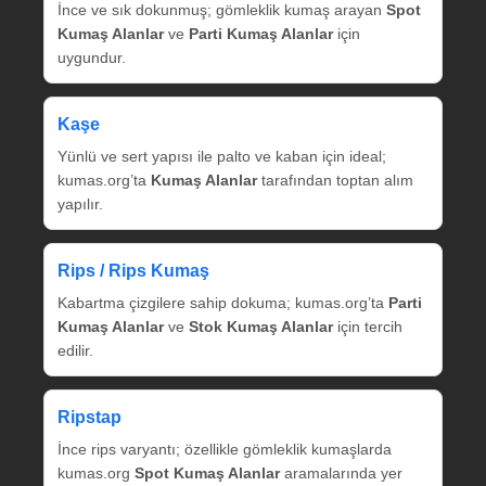
İnce ve sık dokunmuş; gömleklik kumaş arayan
Spot
Kumaş Alanlar
ve
Parti Kumaş Alanlar
için
uygundur.
Kaşe
Yünlü ve sert yapısı ile palto ve kaban için ideal;
kumas.org’ta
Kumaş Alanlar
tarafından toptan alım
yapılır.
Rips / Rips Kumaş
Kabartma çizgilere sahip dokuma; kumas.org’ta
Parti
Kumaş Alanlar
ve
Stok Kumaş Alanlar
için tercih
edilir.
Ripstap
İnce rips varyantı; özellikle gömleklik kumaşlarda
kumas.org
Spot Kumaş Alanlar
aramalarında yer