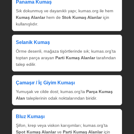
Panama Kumaş
Sık dokunmuş ve dayanıklı yapı; kumas.org ile hem
Kumaş Alanlar
hem de
Stok Kumaş Alanlar
için
kullanışlıdır.
Selanik Kumaş
Örme desenli, mağaza tişörtlerinde sık; kumas.org’ta
toptan parça arayan
Parti Kumaş Alanlar
tarafından
talep edilir.
Çamaşır / İç Giyim Kumaşı
Yumuşak ve cilde dost; kumas.org’ta
Parça Kumaş
Alan
taleplerinin odak noktalarından biridir.
Bluz Kumaşı
Şifon, krep veya viskon karışımları; kumas.org’ta
Spot Kumaş Alanlar
ve
Parti Kumaş Alanlar
için