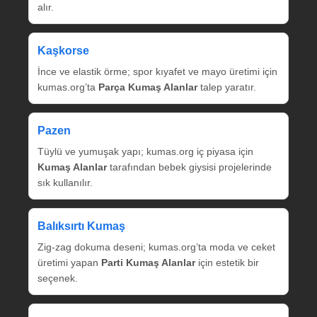
alır.
Kaşkorse
İnce ve elastik örme; spor kıyafet ve mayo üretimi için
kumas.org’ta
Parça Kumaş Alanlar
talep yaratır.
Pazen
Tüylü ve yumuşak yapı; kumas.org iç piyasa için
Kumaş Alanlar
tarafından bebek giysisi projelerinde
sık kullanılır.
Balıksırtı Kumaş
Zig‑zag dokuma deseni; kumas.org’ta moda ve ceket
üretimi yapan
Parti Kumaş Alanlar
için estetik bir
seçenek.