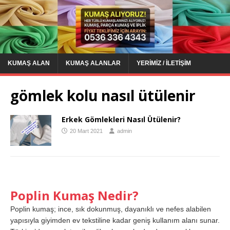
KUMAŞ ALAN
KUMAŞ ALANLAR
YERIMIZ / İLETIŞIM
gömlek kolu nasıl ütülenir
Erkek Gömlekleri Nasıl Ütülenir?
20 Mart 2021
admin
Poplin Kumaş Nedir?
Poplin kumaş; ince, sık dokunmuş, dayanıklı ve nefes alabilen
yapısıyla giyimden ev tekstiline kadar geniş kullanım alanı sunar.