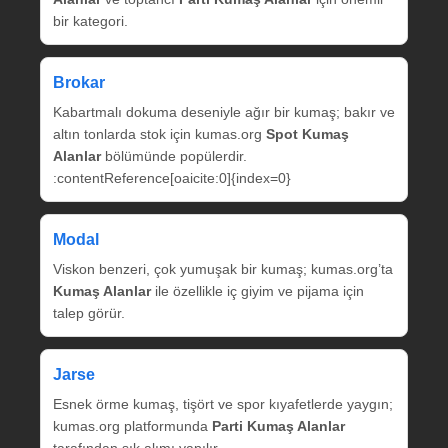
bir kategori.
Brokar
Kabartmalı dokuma deseniyle ağır bir kumaş; bakır ve
altın tonlarda stok için kumas.org
Spot Kumaş
Alanlar
bölümünde popülerdir.
:contentReference[oaicite:0]{index=0}
Modal
Viskon benzeri, çok yumuşak bir kumaş; kumas.org’ta
Kumaş Alanlar
ile özellikle iç giyim ve pijama için
talep görür.
Jarse
Esnek örme kumaş, tişört ve spor kıyafetlerde yaygın;
kumas.org platformunda
Parti Kumaş Alanlar