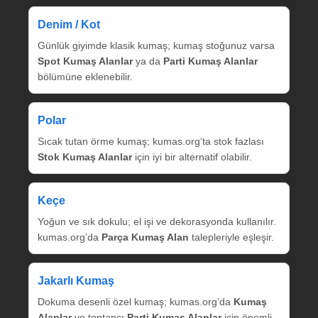
Denim / Kot
Günlük giyimde klasik kumaş; kumaş stoğunuz varsa
Spot Kumaş Alanlar
ya da
Parti Kumaş Alanlar
bölümüne eklenebilir.
Polar
Sıcak tutan örme kumaş; kumas.org’ta stok fazlası
Stok Kumaş Alanlar
için iyi bir alternatif olabilir.
Keçe
Yoğun ve sık dokulu; el işi ve dekorasyonda kullanılır.
kumas.org’da
Parça Kumaş Alan
talepleriyle eşleşir.
Jakarlı Kumaş
Dokuma desenli özel kumaş; kumas.org’da
Kumaş
Alanlar
ve toptancı
Parti Kumaş Alanlar
için önemli