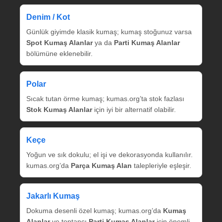
Denim / Kot
Günlük giyimde klasik kumaş; kumaş stoğunuz varsa
Spot Kumaş Alanlar
ya da
Parti Kumaş Alanlar
bölümüne eklenebilir.
Polar
Sıcak tutan örme kumaş; kumas.org’ta stok fazlası
Stok Kumaş Alanlar
için iyi bir alternatif olabilir.
Keçe
Yoğun ve sık dokulu; el işi ve dekorasyonda kullanılır.
kumas.org’da
Parça Kumaş Alan
talepleriyle eşleşir.
Jakarlı Kumaş
Dokuma desenli özel kumaş; kumas.org’da
Kumaş
Alanlar
ve toptancı
Parti Kumaş Alanlar
için önemli