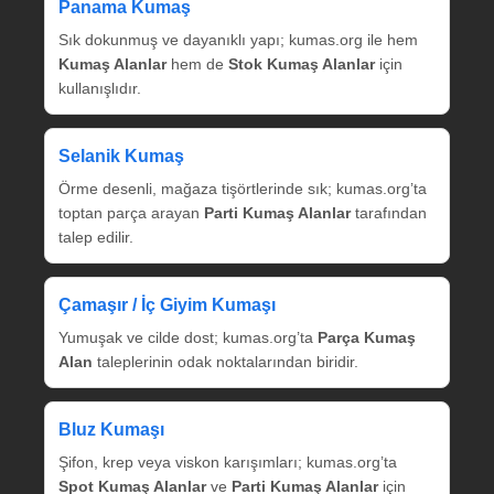
Panama Kumaş
Sık dokunmuş ve dayanıklı yapı; kumas.org ile hem
Kumaş Alanlar
hem de
Stok Kumaş Alanlar
için
kullanışlıdır.
Selanik Kumaş
Örme desenli, mağaza tişörtlerinde sık; kumas.org’ta
toptan parça arayan
Parti Kumaş Alanlar
tarafından
talep edilir.
Çamaşır / İç Giyim Kumaşı
Yumuşak ve cilde dost; kumas.org’ta
Parça Kumaş
Alan
taleplerinin odak noktalarından biridir.
Bluz Kumaşı
Şifon, krep veya viskon karışımları; kumas.org’ta
Spot Kumaş Alanlar
ve
Parti Kumaş Alanlar
için