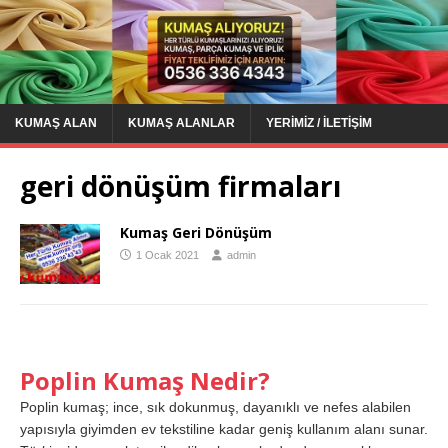
KUMAŞ ALAN
KUMAŞ ALANLAR
YERIMIZ / İLETIŞIM
geri dönüşüm firmaları
Kumaş Geri Dönüşüm
1 Ocak 2021
admin
Poplin Kumaş Nedir?
Poplin kumaş; ince, sık dokunmuş, dayanıklı ve nefes alabilen
yapısıyla giyimden ev tekstiline kadar geniş kullanım alanı sunar.