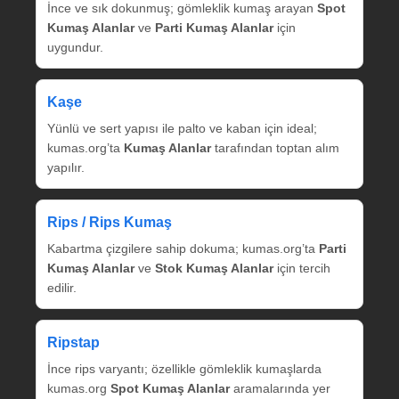
İnce ve sık dokunmuş; gömleklik kumaş arayan
Spot
Kumaş Alanlar
ve
Parti Kumaş Alanlar
için
uygundur.
Kaşe
Yünlü ve sert yapısı ile palto ve kaban için ideal;
kumas.org’ta
Kumaş Alanlar
tarafından toptan alım
yapılır.
Rips / Rips Kumaş
Kabartma çizgilere sahip dokuma; kumas.org’ta
Parti
Kumaş Alanlar
ve
Stok Kumaş Alanlar
için tercih
edilir.
Ripstap
İnce rips varyantı; özellikle gömleklik kumaşlarda
kumas.org
Spot Kumaş Alanlar
aramalarında yer