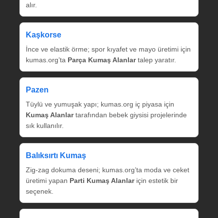
alır.
Kaşkorse
İnce ve elastik örme; spor kıyafet ve mayo üretimi için
kumas.org’ta
Parça Kumaş Alanlar
talep yaratır.
Pazen
Tüylü ve yumuşak yapı; kumas.org iç piyasa için
Kumaş Alanlar
tarafından bebek giysisi projelerinde
sık kullanılır.
Balıksırtı Kumaş
Zig‑zag dokuma deseni; kumas.org’ta moda ve ceket
üretimi yapan
Parti Kumaş Alanlar
için estetik bir
seçenek.