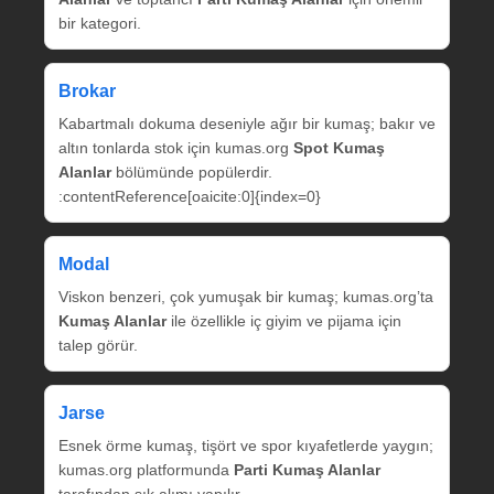
bir kategori.
Brokar
Kabartmalı dokuma deseniyle ağır bir kumaş; bakır ve
altın tonlarda stok için kumas.org
Spot Kumaş
Alanlar
bölümünde popülerdir.
:contentReference[oaicite:0]{index=0}
Modal
Viskon benzeri, çok yumuşak bir kumaş; kumas.org’ta
Kumaş Alanlar
ile özellikle iç giyim ve pijama için
talep görür.
Jarse
Esnek örme kumaş, tişört ve spor kıyafetlerde yaygın;
kumas.org platformunda
Parti Kumaş Alanlar