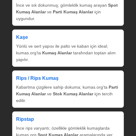
İnce ve sık dokunmuş; gömleklik kumaş arayan
Spot
Kumaş Alanlar
ve
Parti Kumaş Alanlar
için
uygundur.
Kaşe
Yünlü ve sert yapısı ile palto ve kaban için ideal;
kumas.org’ta
Kumaş Alanlar
tarafından toptan alım
yapılır.
Rips / Rips Kumaş
Kabartma çizgilere sahip dokuma; kumas.org’ta
Parti
Kumaş Alanlar
ve
Stok Kumaş Alanlar
için tercih
edilir.
Ripstap
İnce rips varyantı; özellikle gömleklik kumaşlarda
kumas.org
Spot Kumaş Alanlar
aramalarında yer