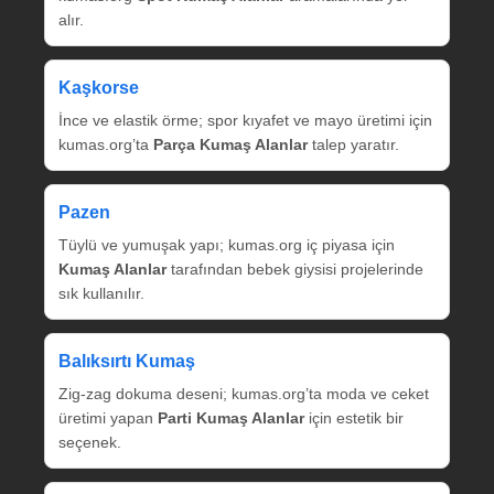
alır.
Kaşkorse
İnce ve elastik örme; spor kıyafet ve mayo üretimi için
kumas.org’ta
Parça Kumaş Alanlar
talep yaratır.
Pazen
Tüylü ve yumuşak yapı; kumas.org iç piyasa için
Kumaş Alanlar
tarafından bebek giysisi projelerinde
sık kullanılır.
Balıksırtı Kumaş
Zig‑zag dokuma deseni; kumas.org’ta moda ve ceket
üretimi yapan
Parti Kumaş Alanlar
için estetik bir
seçenek.