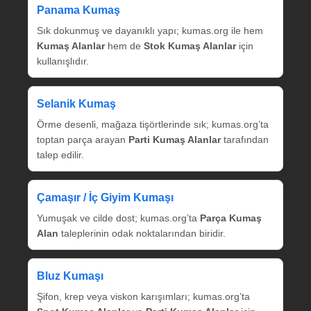
Panama Kumaş
Sık dokunmuş ve dayanıklı yapı; kumas.org ile hem
Kumaş Alanlar
hem de
Stok Kumaş Alanlar
için
kullanışlıdır.
Selanik Kumaş
Örme desenli, mağaza tişörtlerinde sık; kumas.org’ta
toptan parça arayan
Parti Kumaş Alanlar
tarafından
talep edilir.
Çamaşır / İç Giyim Kumaşı
Yumuşak ve cilde dost; kumas.org’ta
Parça Kumaş
Alan
taleplerinin odak noktalarından biridir.
Bluz Kumaşı
Şifon, krep veya viskon karışımları; kumas.org’ta