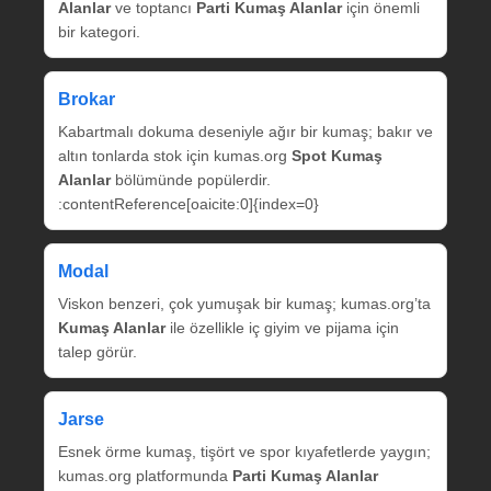
Alanlar
ve toptancı
Parti Kumaş Alanlar
için önemli
bir kategori.
Brokar
Kabartmalı dokuma deseniyle ağır bir kumaş; bakır ve
altın tonlarda stok için kumas.org
Spot Kumaş
Alanlar
bölümünde popülerdir.
:contentReference[oaicite:0]{index=0}
Modal
Viskon benzeri, çok yumuşak bir kumaş; kumas.org’ta
Kumaş Alanlar
ile özellikle iç giyim ve pijama için
talep görür.
Jarse
Esnek örme kumaş, tişört ve spor kıyafetlerde yaygın;
kumas.org platformunda
Parti Kumaş Alanlar