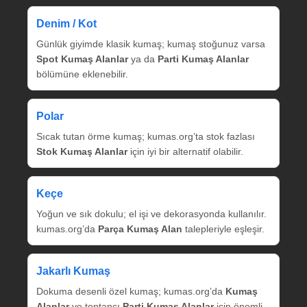
Denim / Kot
Günlük giyimde klasik kumaş; kumaş stoğunuz varsa
Spot Kumaş Alanlar
ya da
Parti Kumaş Alanlar
bölümüne eklenebilir.
Polar
Sıcak tutan örme kumaş; kumas.org’ta stok fazlası
Stok Kumaş Alanlar
için iyi bir alternatif olabilir.
Keçe
Yoğun ve sık dokulu; el işi ve dekorasyonda kullanılır.
kumas.org’da
Parça Kumaş Alan
talepleriyle eşleşir.
Jakarlı Kumaş
Dokuma desenli özel kumaş; kumas.org’da
Kumaş
Alanlar
ve toptancı
Parti Kumaş Alanlar
için önemli