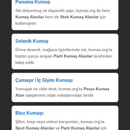
Panama Kumaş
Sık dokunmuş ve dayanıklı yapı; kumas.org ile hem
Kumaş Alanlar
hem de
Stok Kumaş Alanlar
için
kullanışlıdır.
Selanik Kumaş
Örme desenli, mağaza tişörtlerinde sık; kumas.org’ta
toptan parça arayan
Parti Kumaş Alanlar
tarafından
talep edilir.
Çamaşır / İç Giyim Kumaşı
Yumuşak ve cilde dost; kumas.org’ta
Parça Kumaş
Alan
taleplerinin odak noktalarından biridir.
Bluz Kumaşı
Şifon, krep veya viskon karışımları; kumas.org’ta
Spot Kumaş Alanlar
ve
Parti Kumaş Alanlar
için