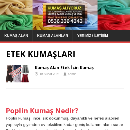
KUMAŞ ALAN
KUMAŞ ALANLAR
YERIMIZ / İLETIŞIM
ETEK KUMAŞLARI
Kumaş Alan Etek İçin Kumaş
18 Şubat 2021
admin
Poplin Kumaş Nedir?
Poplin kumaş; ince, sık dokunmuş, dayanıklı ve nefes alabilen
yapısıyla giyimden ev tekstiline kadar geniş kullanım alanı sunar.