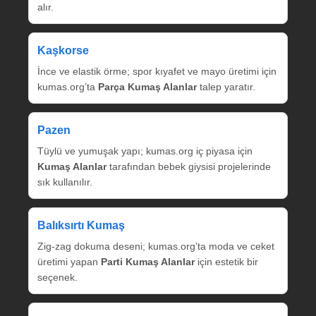
alır.
Kaşkorse
İnce ve elastik örme; spor kıyafet ve mayo üretimi için
kumas.org’ta
Parça Kumaş Alanlar
talep yaratır.
Pazen
Tüylü ve yumuşak yapı; kumas.org iç piyasa için
Kumaş Alanlar
tarafından bebek giysisi projelerinde
sık kullanılır.
Balıksırtı Kumaş
Zig‑zag dokuma deseni; kumas.org’ta moda ve ceket
üretimi yapan
Parti Kumaş Alanlar
için estetik bir
seçenek.