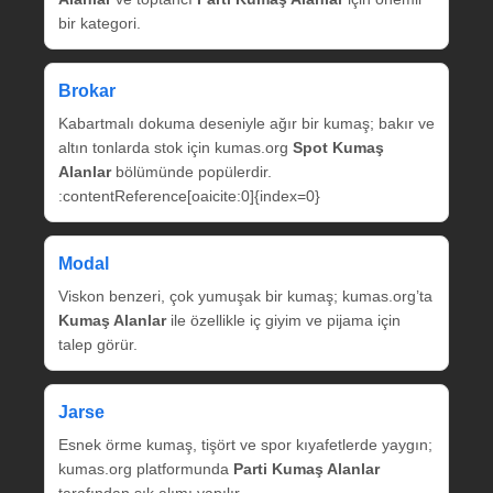
bir kategori.
Brokar
Kabartmalı dokuma deseniyle ağır bir kumaş; bakır ve
altın tonlarda stok için kumas.org
Spot Kumaş
Alanlar
bölümünde popülerdir.
:contentReference[oaicite:0]{index=0}
Modal
Viskon benzeri, çok yumuşak bir kumaş; kumas.org’ta
Kumaş Alanlar
ile özellikle iç giyim ve pijama için
talep görür.
Jarse
Esnek örme kumaş, tişört ve spor kıyafetlerde yaygın;
kumas.org platformunda
Parti Kumaş Alanlar