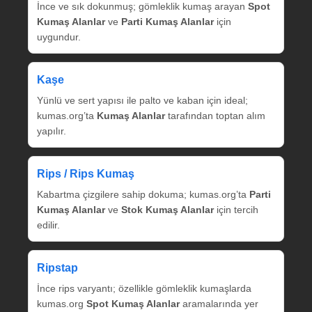
İnce ve sık dokunmuş; gömleklik kumaş arayan
Spot
Kumaş Alanlar
ve
Parti Kumaş Alanlar
için
uygundur.
Kaşe
Yünlü ve sert yapısı ile palto ve kaban için ideal;
kumas.org’ta
Kumaş Alanlar
tarafından toptan alım
yapılır.
Rips / Rips Kumaş
Kabartma çizgilere sahip dokuma; kumas.org’ta
Parti
Kumaş Alanlar
ve
Stok Kumaş Alanlar
için tercih
edilir.
Ripstap
İnce rips varyantı; özellikle gömleklik kumaşlarda
kumas.org
Spot Kumaş Alanlar
aramalarında yer