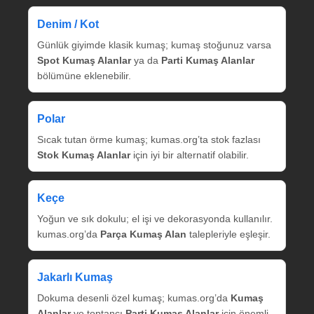
Denim / Kot
Günlük giyimde klasik kumaş; kumaş stoğunuz varsa
Spot Kumaş Alanlar
ya da
Parti Kumaş Alanlar
bölümüne eklenebilir.
Polar
Sıcak tutan örme kumaş; kumas.org’ta stok fazlası
Stok Kumaş Alanlar
için iyi bir alternatif olabilir.
Keçe
Yoğun ve sık dokulu; el işi ve dekorasyonda kullanılır.
kumas.org’da
Parça Kumaş Alan
talepleriyle eşleşir.
Jakarlı Kumaş
Dokuma desenli özel kumaş; kumas.org’da
Kumaş
Alanlar
ve toptancı
Parti Kumaş Alanlar
için önemli