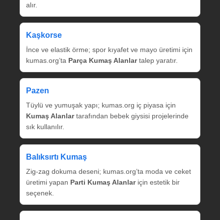
alır.
Kaşkorse
İnce ve elastik örme; spor kıyafet ve mayo üretimi için
kumas.org’ta
Parça Kumaş Alanlar
talep yaratır.
Pazen
Tüylü ve yumuşak yapı; kumas.org iç piyasa için
Kumaş Alanlar
tarafından bebek giysisi projelerinde
sık kullanılır.
Balıksırtı Kumaş
Zig‑zag dokuma deseni; kumas.org’ta moda ve ceket
üretimi yapan
Parti Kumaş Alanlar
için estetik bir
seçenek.