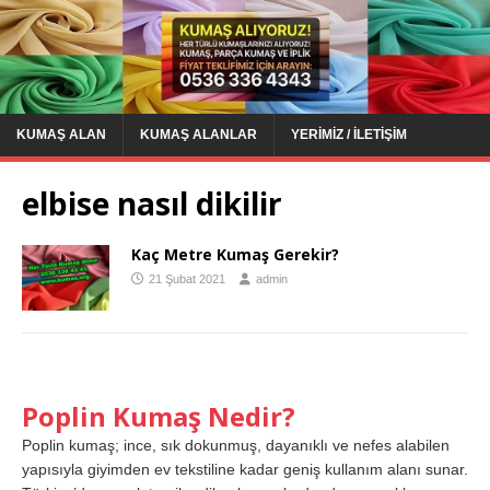
KUMAŞ ALAN
KUMAŞ ALANLAR
YERIMIZ / İLETIŞIM
elbise nasıl dikilir
Kaç Metre Kumaş Gerekir?
21 Şubat 2021
admin
Poplin Kumaş Nedir?
Poplin kumaş; ince, sık dokunmuş, dayanıklı ve nefes alabilen
yapısıyla giyimden ev tekstiline kadar geniş kullanım alanı sunar.