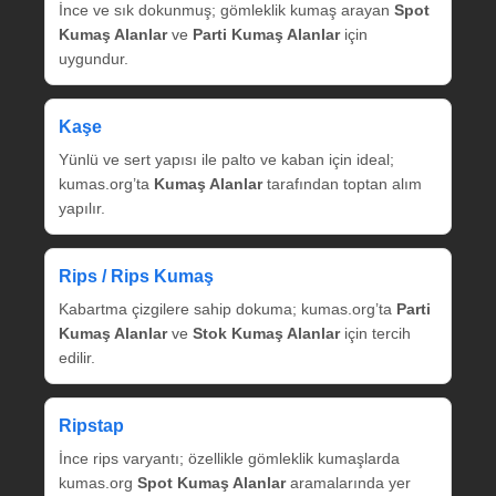
İnce ve sık dokunmuş; gömleklik kumaş arayan
Spot
Kumaş Alanlar
ve
Parti Kumaş Alanlar
için
uygundur.
Kaşe
Yünlü ve sert yapısı ile palto ve kaban için ideal;
kumas.org’ta
Kumaş Alanlar
tarafından toptan alım
yapılır.
Rips / Rips Kumaş
Kabartma çizgilere sahip dokuma; kumas.org’ta
Parti
Kumaş Alanlar
ve
Stok Kumaş Alanlar
için tercih
edilir.
Ripstap
İnce rips varyantı; özellikle gömleklik kumaşlarda
kumas.org
Spot Kumaş Alanlar
aramalarında yer