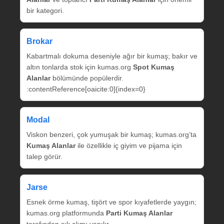
bir kategori.
Brokar
Kabartmalı dokuma deseniyle ağır bir kumaş; bakır ve
altın tonlarda stok için kumas.org
Spot Kumaş
Alanlar
bölümünde popülerdir.
:contentReference[oaicite:0]{index=0}
Modal
Viskon benzeri, çok yumuşak bir kumaş; kumas.org’ta
Kumaş Alanlar
ile özellikle iç giyim ve pijama için
talep görür.
Jarse
Esnek örme kumaş, tişört ve spor kıyafetlerde yaygın;
kumas.org platformunda
Parti Kumaş Alanlar