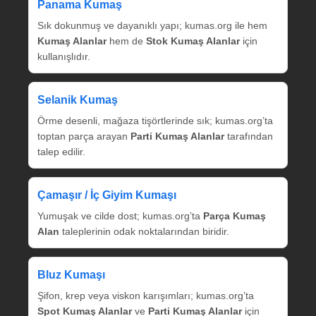
Panama Kumaş
Sık dokunmuş ve dayanıklı yapı; kumas.org ile hem
Kumaş Alanlar
hem de
Stok Kumaş Alanlar
için
kullanışlıdır.
Selanik Kumaş
Örme desenli, mağaza tişörtlerinde sık; kumas.org’ta
toptan parça arayan
Parti Kumaş Alanlar
tarafından
talep edilir.
Çamaşır / İç Giyim Kumaşı
Yumuşak ve cilde dost; kumas.org’ta
Parça Kumaş
Alan
taleplerinin odak noktalarından biridir.
Bluz Kumaşı
Şifon, krep veya viskon karışımları; kumas.org’ta
Spot Kumaş Alanlar
ve
Parti Kumaş Alanlar
için