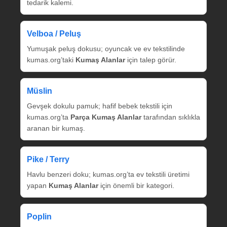
tedarik kalemi.
Velboa / Peluş
Yumuşak peluş dokusu; oyuncak ve ev tekstilinde
kumas.org’taki
Kumaş Alanlar
için talep görür.
Müslin
Gevşek dokulu pamuk; hafif bebek tekstili için
kumas.org’ta
Parça Kumaş Alanlar
tarafından sıklıkla
aranan bir kumaş.
Pike / Terry
Havlu benzeri doku; kumas.org’ta ev tekstili üretimi
yapan
Kumaş Alanlar
için önemli bir kategori.
Poplin