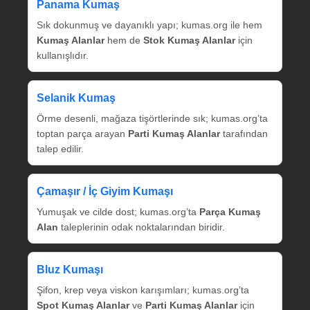
Panama Kumaş
Sık dokunmuş ve dayanıklı yapı; kumas.org ile hem
Kumaş Alanlar
hem de
Stok Kumaş Alanlar
için
kullanışlıdır.
Selanik Kumaş
Örme desenli, mağaza tişörtlerinde sık; kumas.org’ta
toptan parça arayan
Parti Kumaş Alanlar
tarafından
talep edilir.
Çamaşır / İç Giyim Kumaşı
Yumuşak ve cilde dost; kumas.org’ta
Parça Kumaş
Alan
taleplerinin odak noktalarından biridir.
Bluz Kumaşı
Şifon, krep veya viskon karışımları; kumas.org’ta
Spot Kumaş Alanlar
ve
Parti Kumaş Alanlar
için