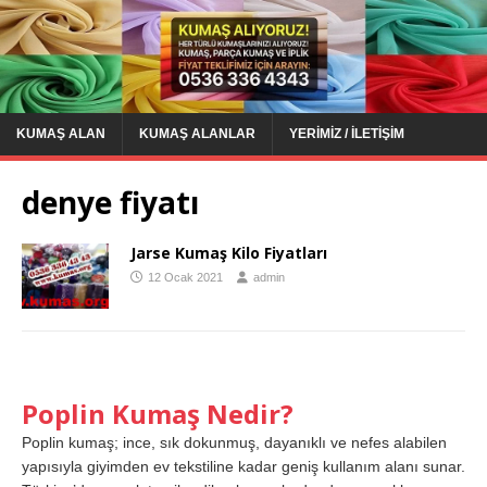
KUMAŞ ALAN
KUMAŞ ALANLAR
YERIMIZ / İLETIŞIM
denye fiyatı
Jarse Kumaş Kilo Fiyatları
12 Ocak 2021
admin
Poplin Kumaş Nedir?
Poplin kumaş; ince, sık dokunmuş, dayanıklı ve nefes alabilen
yapısıyla giyimden ev tekstiline kadar geniş kullanım alanı sunar.