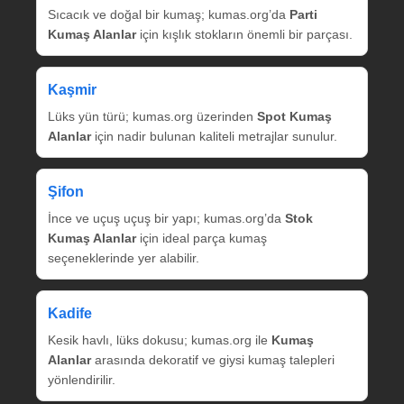
Sıcacık ve doğal bir kumaş; kumas.org’da
Parti
Kumaş Alanlar
için kışlık stokların önemli bir parçası.
Kaşmir
Lüks yün türü; kumas.org üzerinden
Spot Kumaş
Alanlar
için nadir bulunan kaliteli metrajlar sunulur.
Şifon
İnce ve uçuş uçuş bir yapı; kumas.org’da
Stok
Kumaş Alanlar
için ideal parça kumaş
seçeneklerinde yer alabilir.
Kadife
Kesik havlı, lüks dokusu; kumas.org ile
Kumaş
Alanlar
arasında dekoratif ve giysi kumaş talepleri
yönlendirilir.