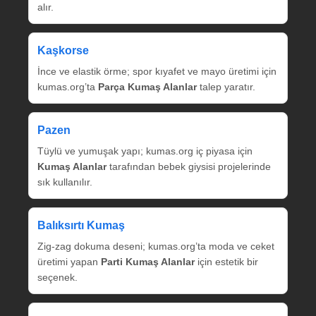
alır.
Kaşkorse
İnce ve elastik örme; spor kıyafet ve mayo üretimi için
kumas.org’ta
Parça Kumaş Alanlar
talep yaratır.
Pazen
Tüylü ve yumuşak yapı; kumas.org iç piyasa için
Kumaş Alanlar
tarafından bebek giysisi projelerinde
sık kullanılır.
Balıksırtı Kumaş
Zig‑zag dokuma deseni; kumas.org’ta moda ve ceket
üretimi yapan
Parti Kumaş Alanlar
için estetik bir
seçenek.