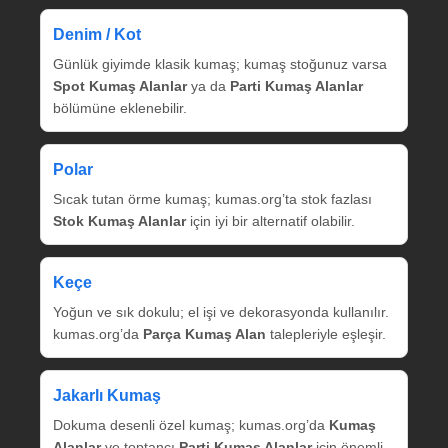
Denim / Kot
Günlük giyimde klasik kumaş; kumaş stoğunuz varsa
Spot Kumaş Alanlar
ya da
Parti Kumaş Alanlar
bölümüne eklenebilir.
Polar
Sıcak tutan örme kumaş; kumas.org’ta stok fazlası
Stok Kumaş Alanlar
için iyi bir alternatif olabilir.
Keçe
Yoğun ve sık dokulu; el işi ve dekorasyonda kullanılır.
kumas.org’da
Parça Kumaş Alan
talepleriyle eşleşir.
Jakarlı Kumaş
Dokuma desenli özel kumaş; kumas.org’da
Kumaş
Alanlar
ve toptancı
Parti Kumaş Alanlar
için önemli