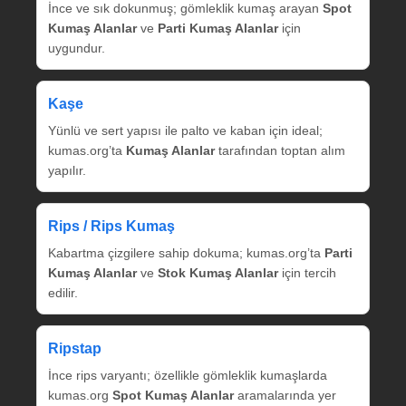
İnce ve sık dokunmuş; gömleklik kumaş arayan
Spot
Kumaş Alanlar
ve
Parti Kumaş Alanlar
için
uygundur.
Kaşe
Yünlü ve sert yapısı ile palto ve kaban için ideal;
kumas.org’ta
Kumaş Alanlar
tarafından toptan alım
yapılır.
Rips / Rips Kumaş
Kabartma çizgilere sahip dokuma; kumas.org’ta
Parti
Kumaş Alanlar
ve
Stok Kumaş Alanlar
için tercih
edilir.
Ripstap
İnce rips varyantı; özellikle gömleklik kumaşlarda
kumas.org
Spot Kumaş Alanlar
aramalarında yer