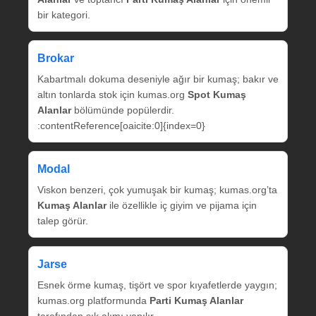
bir kategori.
Brokar
Kabartmalı dokuma deseniyle ağır bir kumaş; bakır ve
altın tonlarda stok için kumas.org
Spot Kumaş
Alanlar
bölümünde popülerdir.
:contentReference[oaicite:0]{index=0}
Modal
Viskon benzeri, çok yumuşak bir kumaş; kumas.org’ta
Kumaş Alanlar
ile özellikle iç giyim ve pijama için
talep görür.
Jarse
Esnek örme kumaş, tişört ve spor kıyafetlerde yaygın;
kumas.org platformunda
Parti Kumaş Alanlar