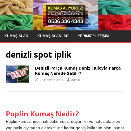
KUMAŞ ALAN
KUMAŞ ALANLAR
YERIMIZ / İLETIŞIM
denizli spot iplik
Denizli Parça Kumaş Denizli Kiloyla Parça
Kumaş Nerede Satılır?
13 Haziran 2021
admin
Poplin Kumaş Nedir?
Poplin kumaş; ince, sık dokunmuş, dayanıklı ve nefes alabilen
yapısıyla giyimden ev tekstiline kadar geniş kullanım alanı sunar.