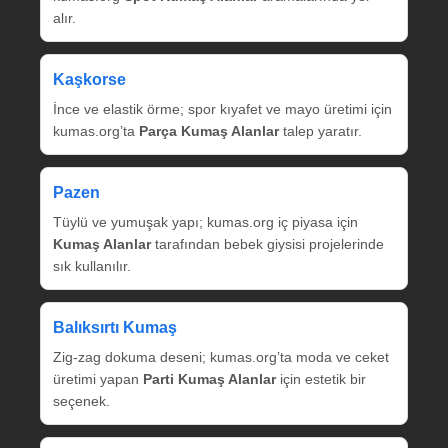
alır.
Kaşkorse
İnce ve elastik örme; spor kıyafet ve mayo üretimi için
kumas.org’ta
Parça Kumaş Alanlar
talep yaratır.
Pazen
Tüylü ve yumuşak yapı; kumas.org iç piyasa için
Kumaş Alanlar
tarafından bebek giysisi projelerinde
sık kullanılır.
Balıksırtı Kumaş
Zig‑zag dokuma deseni; kumas.org’ta moda ve ceket
üretimi yapan
Parti Kumaş Alanlar
için estetik bir
seçenek.