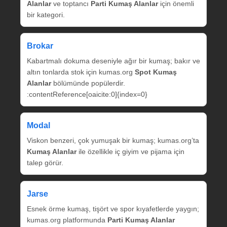
Alanlar
ve toptancı
Parti Kumaş Alanlar
için önemli
bir kategori.
Brokar
Kabartmalı dokuma deseniyle ağır bir kumaş; bakır ve
altın tonlarda stok için kumas.org
Spot Kumaş
Alanlar
bölümünde popülerdir.
:contentReference[oaicite:0]{index=0}
Modal
Viskon benzeri, çok yumuşak bir kumaş; kumas.org’ta
Kumaş Alanlar
ile özellikle iç giyim ve pijama için
talep görür.
Jarse
Esnek örme kumaş, tişört ve spor kıyafetlerde yaygın;
kumas.org platformunda
Parti Kumaş Alanlar