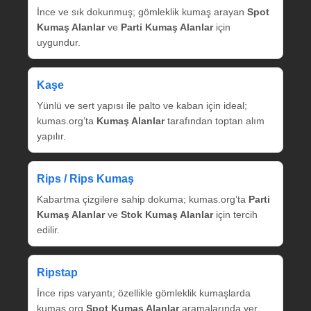
İnce ve sık dokunmuş; gömleklik kumaş arayan
Spot
Kumaş Alanlar
ve
Parti Kumaş Alanlar
için
uygundur.
Kaşe
Yünlü ve sert yapısı ile palto ve kaban için ideal;
kumas.org’ta
Kumaş Alanlar
tarafından toptan alım
yapılır.
Rips / Rips Kumaş
Kabartma çizgilere sahip dokuma; kumas.org’ta
Parti
Kumaş Alanlar
ve
Stok Kumaş Alanlar
için tercih
edilir.
Ripstap
İnce rips varyantı; özellikle gömleklik kumaşlarda
kumas.org
Spot Kumaş Alanlar
aramalarında yer