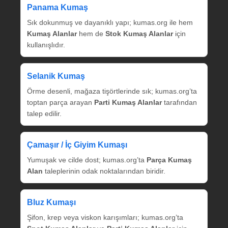
Panama Kumaş
Sık dokunmuş ve dayanıklı yapı; kumas.org ile hem
Kumaş Alanlar
hem de
Stok Kumaş Alanlar
için
kullanışlıdır.
Selanik Kumaş
Örme desenli, mağaza tişörtlerinde sık; kumas.org’ta
toptan parça arayan
Parti Kumaş Alanlar
tarafından
talep edilir.
Çamaşır / İç Giyim Kumaşı
Yumuşak ve cilde dost; kumas.org’ta
Parça Kumaş
Alan
taleplerinin odak noktalarından biridir.
Bluz Kumaşı
Şifon, krep veya viskon karışımları; kumas.org’ta