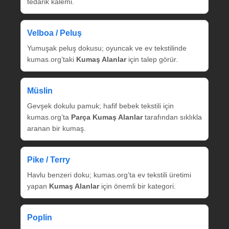
tedarik kalemi.
Velboa / Peluş
Yumuşak peluş dokusu; oyuncak ve ev tekstilinde
kumas.org’taki
Kumaş Alanlar
için talep görür.
Müslin
Gevşek dokulu pamuk; hafif bebek tekstili için
kumas.org’ta
Parça Kumaş Alanlar
tarafından sıklıkla
aranan bir kumaş.
Pike / Terry
Havlu benzeri doku; kumas.org’ta ev tekstili üretimi
yapan
Kumaş Alanlar
için önemli bir kategori.
Poplin