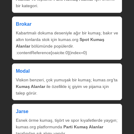
bir kategori.
Brokar
Kabartmalı dokuma deseniyle ağır bir kumaş; bakır ve
altın tonlarda stok için kumas.org
Spot Kumaş
Alanlar
bölümünde popülerdir.
:contentReference[oaicite:0]{index=0}
Modal
Viskon benzeri, çok yumuşak bir kumaş; kumas.org’ta
Kumaş Alanlar
ile özellikle iç giyim ve pijama için
talep görür.
Jarse
Esnek örme kumaş, tişört ve spor kıyafetlerde yaygın;
kumas.org platformunda
Parti Kumaş Alanlar
tarafından sık alımı yapılır.