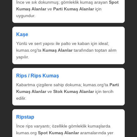
İnce ve sık dokunmuş; gömleklik kumaş arayan
Spot
Kumaş Alanlar
ve
Parti Kumaş Alanlar
için
uygundur.
Kaşe
Yünlü ve sert yapısı ile palto ve kaban için ideal;
kumas.org’ta
Kumaş Alanlar
tarafından toptan alım
yapılır.
Rips / Rips Kumaş
Kabartma çizgilere sahip dokuma; kumas.org’ta
Parti
Kumaş Alanlar
ve
Stok Kumaş Alanlar
için tercih
edilir.
Ripstap
İnce rips varyantı; özellikle gömleklik kumaşlarda
kumas.org
Spot Kumaş Alanlar
aramalarında yer