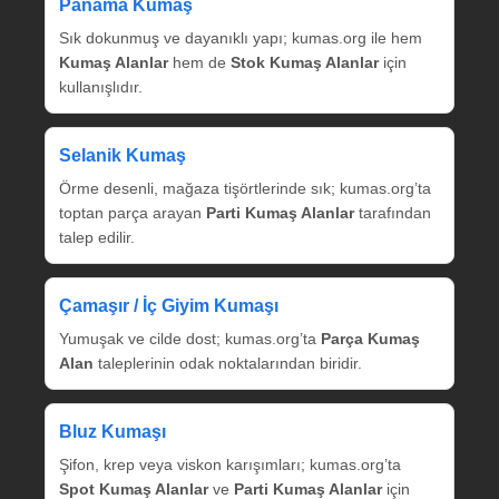
Panama Kumaş
Sık dokunmuş ve dayanıklı yapı; kumas.org ile hem
Kumaş Alanlar
hem de
Stok Kumaş Alanlar
için
kullanışlıdır.
Selanik Kumaş
Örme desenli, mağaza tişörtlerinde sık; kumas.org’ta
toptan parça arayan
Parti Kumaş Alanlar
tarafından
talep edilir.
Çamaşır / İç Giyim Kumaşı
Yumuşak ve cilde dost; kumas.org’ta
Parça Kumaş
Alan
taleplerinin odak noktalarından biridir.
Bluz Kumaşı
Şifon, krep veya viskon karışımları; kumas.org’ta
Spot Kumaş Alanlar
ve
Parti Kumaş Alanlar
için