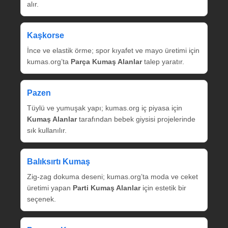
alır.
Kaşkorse
İnce ve elastik örme; spor kıyafet ve mayo üretimi için
kumas.org’ta
Parça Kumaş Alanlar
talep yaratır.
Pazen
Tüylü ve yumuşak yapı; kumas.org iç piyasa için
Kumaş Alanlar
tarafından bebek giysisi projelerinde
sık kullanılır.
Balıksırtı Kumaş
Zig‑zag dokuma deseni; kumas.org’ta moda ve ceket
üretimi yapan
Parti Kumaş Alanlar
için estetik bir
seçenek.