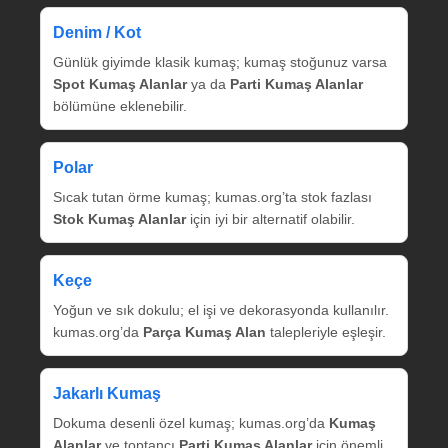
Denim / Kot
Günlük giyimde klasik kumaş; kumaş stoğunuz varsa
Spot Kumaş Alanlar
ya da
Parti Kumaş Alanlar
bölümüne eklenebilir.
Polar
Sıcak tutan örme kumaş; kumas.org’ta stok fazlası
Stok Kumaş Alanlar
için iyi bir alternatif olabilir.
Keçe
Yoğun ve sık dokulu; el işi ve dekorasyonda kullanılır.
kumas.org’da
Parça Kumaş Alan
talepleriyle eşleşir.
Jakarlı Kumaş
Dokuma desenli özel kumaş; kumas.org’da
Kumaş
Alanlar
ve toptancı
Parti Kumaş Alanlar
için önemli