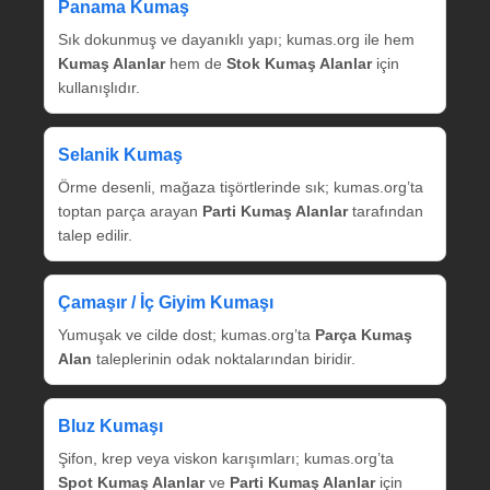
Panama Kumaş
Sık dokunmuş ve dayanıklı yapı; kumas.org ile hem
Kumaş Alanlar
hem de
Stok Kumaş Alanlar
için
kullanışlıdır.
Selanik Kumaş
Örme desenli, mağaza tişörtlerinde sık; kumas.org’ta
toptan parça arayan
Parti Kumaş Alanlar
tarafından
talep edilir.
Çamaşır / İç Giyim Kumaşı
Yumuşak ve cilde dost; kumas.org’ta
Parça Kumaş
Alan
taleplerinin odak noktalarından biridir.
Bluz Kumaşı
Şifon, krep veya viskon karışımları; kumas.org’ta
Spot Kumaş Alanlar
ve
Parti Kumaş Alanlar
için