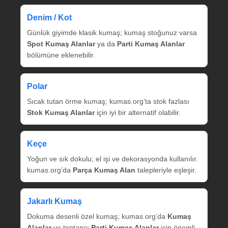
Denim / Kot
Günlük giyimde klasik kumaş; kumaş stoğunuz varsa
Spot Kumaş Alanlar
ya da
Parti Kumaş Alanlar
bölümüne eklenebilir.
Polar
Sıcak tutan örme kumaş; kumas.org’ta stok fazlası
Stok Kumaş Alanlar
için iyi bir alternatif olabilir.
Keçe
Yoğun ve sık dokulu; el işi ve dekorasyonda kullanılır.
kumas.org’da
Parça Kumaş Alan
talepleriyle eşleşir.
Jakarlı Kumaş
Dokuma desenli özel kumaş; kumas.org’da
Kumaş
Alanlar
ve toptancı
Parti Kumaş Alanlar
için önemli