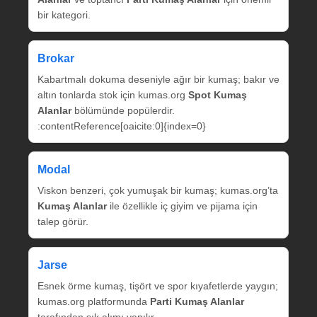
bir kategori.
Brokar
Kabartmalı dokuma deseniyle ağır bir kumaş; bakır ve
altın tonlarda stok için kumas.org
Spot Kumaş
Alanlar
bölümünde popülerdir.
:contentReference[oaicite:0]{index=0}
Modal
Viskon benzeri, çok yumuşak bir kumaş; kumas.org’ta
Kumaş Alanlar
ile özellikle iç giyim ve pijama için
talep görür.
Jarse
Esnek örme kumaş, tişört ve spor kıyafetlerde yaygın;
kumas.org platformunda
Parti Kumaş Alanlar