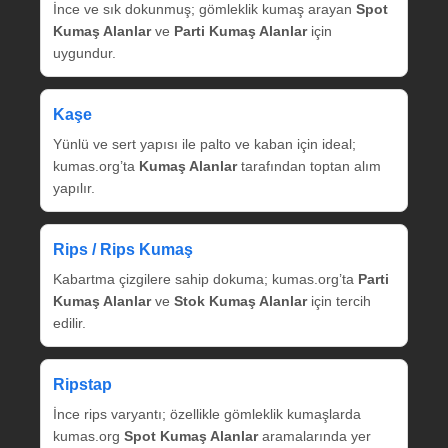
İnce ve sık dokunmuş; gömleklik kumaş arayan
Spot
Kumaş Alanlar
ve
Parti Kumaş Alanlar
için
uygundur.
Kaşe
Yünlü ve sert yapısı ile palto ve kaban için ideal;
kumas.org’ta
Kumaş Alanlar
tarafından toptan alım
yapılır.
Rips / Rips Kumaş
Kabartma çizgilere sahip dokuma; kumas.org’ta
Parti
Kumaş Alanlar
ve
Stok Kumaş Alanlar
için tercih
edilir.
Ripstap
İnce rips varyantı; özellikle gömleklik kumaşlarda
kumas.org
Spot Kumaş Alanlar
aramalarında yer