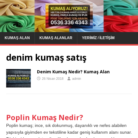
KUMAŞ ALAN
KUMAŞ ALANLAR
YERIMIZ / İLETIŞIM
denim kumaş satış
Denim Kumaş Nedir? Kumaş Alan
26 Nisan 2018
admin
Poplin Kumaş Nedir?
Poplin kumaş; ince, sık dokunmuş, dayanıklı ve nefes alabilen
yapısıyla giyimden ev tekstiline kadar geniş kullanım alanı sunar.