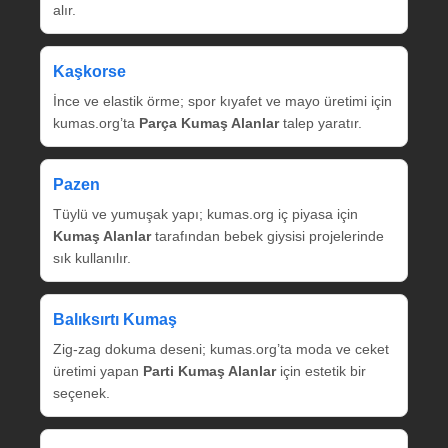
alır.
Kaşkorse
İnce ve elastik örme; spor kıyafet ve mayo üretimi için
kumas.org’ta
Parça Kumaş Alanlar
talep yaratır.
Pazen
Tüylü ve yumuşak yapı; kumas.org iç piyasa için
Kumaş Alanlar
tarafından bebek giysisi projelerinde
sık kullanılır.
Balıksırtı Kumaş
Zig‑zag dokuma deseni; kumas.org’ta moda ve ceket
üretimi yapan
Parti Kumaş Alanlar
için estetik bir
seçenek.