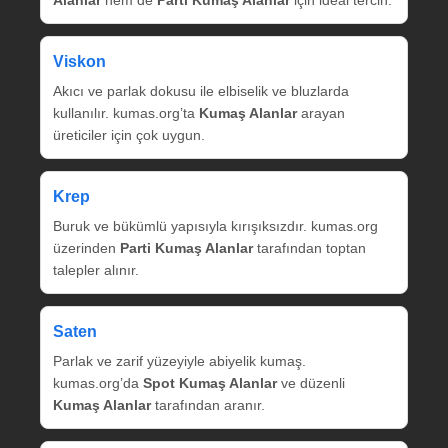
Alanlar
hem de
Parti Kumaş Alanlar
için ideal tercih.
Viskon
Akıcı ve parlak dokusu ile elbiselik ve bluzlarda
kullanılır. kumas.org’ta
Kumaş Alanlar
arayan
üreticiler için çok uygun.
Krep
Buruk ve bükümlü yapısıyla kırışıksızdır. kumas.org
üzerinden
Parti Kumaş Alanlar
tarafından toptan
talepler alınır.
Saten
Parlak ve zarif yüzeyiyle abiyelik kumaş.
kumas.org’da
Spot Kumaş Alanlar
ve düzenli
Kumaş Alanlar
tarafından aranır.