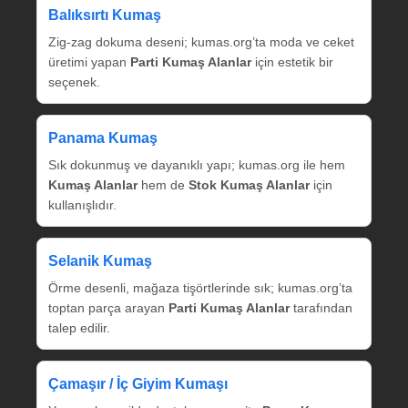
Balıksırtı Kumaş
Zig‑zag dokuma deseni; kumas.org’ta moda ve ceket
üretimi yapan
Parti Kumaş Alanlar
için estetik bir
seçenek.
Panama Kumaş
Sık dokunmuş ve dayanıklı yapı; kumas.org ile hem
Kumaş Alanlar
hem de
Stok Kumaş Alanlar
için
kullanışlıdır.
Selanik Kumaş
Örme desenli, mağaza tişörtlerinde sık; kumas.org’ta
toptan parça arayan
Parti Kumaş Alanlar
tarafından
talep edilir.
Çamaşır / İç Giyim Kumaşı