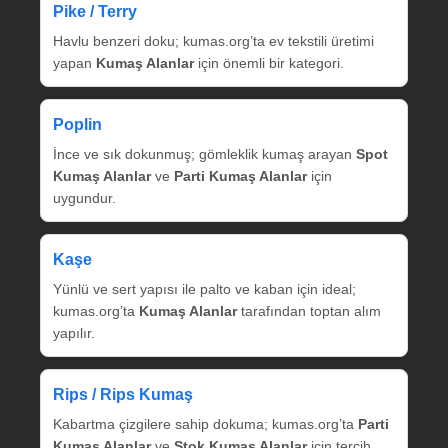
Pike / Terry
Havlu benzeri doku; kumas.org’ta ev tekstili üretimi
yapan
Kumaş Alanlar
için önemli bir kategori.
Poplin
İnce ve sık dokunmuş; gömleklik kumaş arayan
Spot
Kumaş Alanlar
ve
Parti Kumaş Alanlar
için
uygundur.
Kaşe
Yünlü ve sert yapısı ile palto ve kaban için ideal;
kumas.org’ta
Kumaş Alanlar
tarafından toptan alım
yapılır.
Rips / Rips Kumaş
Kabartma çizgilere sahip dokuma; kumas.org’ta
Parti
Kumaş Alanlar
ve
Stok Kumaş Alanlar
için tercih