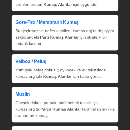
ürünleri üreten
Kumaş Alanlar
için uygundur.
Gore‑Tex / Membranlı Kumaş
Su geçirmez ve nefes alabilen; kumas.org’ta dış giyim
sektöründeki
Parti Kumaş Alanlar
için stratejik bir
tedarik kalemi.
Velboa / Peluş
Yumuşak peluş dokusu; oyuncak ve ev tekstilinde
kumas.org’taki
Kumaş Alanlar
için talep görür.
Müslin
Gevşek dokulu pamuk; hafif bebek tekstili için
kumas.org’ta
Parça Kumaş Alanlar
tarafından sıklıkla
aranan bir kumaş.