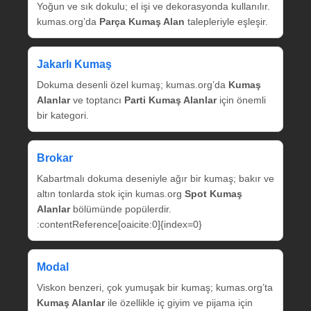
Yoğun ve sık dokulu; el işi ve dekorasyonda kullanılır.
kumas.org’da
Parça Kumaş Alan
talepleriyle eşleşir.
Jakarlı Kumaş
Dokuma desenli özel kumaş; kumas.org’da
Kumaş
Alanlar
ve toptancı
Parti Kumaş Alanlar
için önemli
bir kategori.
Brokar
Kabartmalı dokuma deseniyle ağır bir kumaş; bakır ve
altın tonlarda stok için kumas.org
Spot Kumaş
Alanlar
bölümünde popülerdir.
:contentReference[oaicite:0]{index=0}
Modal
Viskon benzeri, çok yumuşak bir kumaş; kumas.org’ta
Kumaş Alanlar
ile özellikle iç giyim ve pijama için