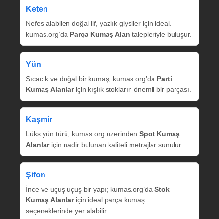
Keten
Nefes alabilen doğal lif, yazlık giysiler için ideal.
kumas.org’da
Parça Kumaş Alan
talepleriyle buluşur.
Yün
Sıcacık ve doğal bir kumaş; kumas.org’da
Parti
Kumaş Alanlar
için kışlık stokların önemli bir parçası.
Kaşmir
Lüks yün türü; kumas.org üzerinden
Spot Kumaş
Alanlar
için nadir bulunan kaliteli metrajlar sunulur.
Şifon
İnce ve uçuş uçuş bir yapı; kumas.org’da
Stok
Kumaş Alanlar
için ideal parça kumaş
seçeneklerinde yer alabilir.