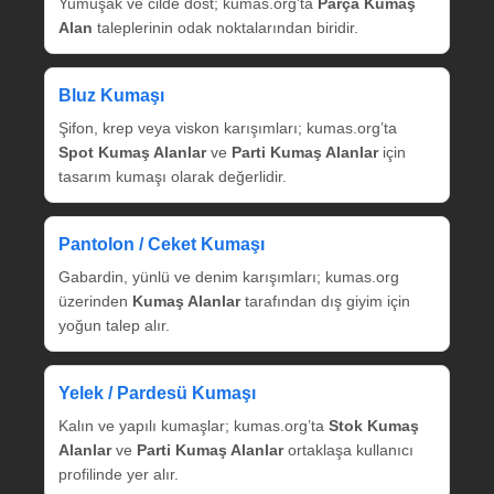
Yumuşak ve cilde dost; kumas.org’ta
Parça Kumaş
Alan
taleplerinin odak noktalarından biridir.
Bluz Kumaşı
Şifon, krep veya viskon karışımları; kumas.org’ta
Spot Kumaş Alanlar
ve
Parti Kumaş Alanlar
için
tasarım kumaşı olarak değerlidir.
Pantolon / Ceket Kumaşı
Gabardin, yünlü ve denim karışımları; kumas.org
üzerinden
Kumaş Alanlar
tarafından dış giyim için
yoğun talep alır.
Yelek / Pardesü Kumaşı
Kalın ve yapılı kumaşlar; kumas.org’ta
Stok Kumaş
Alanlar
ve
Parti Kumaş Alanlar
ortaklaşa kullanıcı
profilinde yer alır.