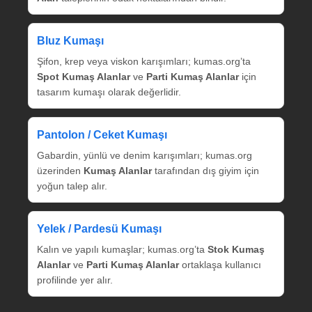
Bluz Kumaşı
Şifon, krep veya viskon karışımları; kumas.org’ta
Spot Kumaş Alanlar
ve
Parti Kumaş Alanlar
için
tasarım kumaşı olarak değerlidir.
Pantolon / Ceket Kumaşı
Gabardin, yünlü ve denim karışımları; kumas.org
üzerinden
Kumaş Alanlar
tarafından dış giyim için
yoğun talep alır.
Yelek / Pardesü Kumaşı
Kalın ve yapılı kumaşlar; kumas.org’ta
Stok Kumaş
Alanlar
ve
Parti Kumaş Alanlar
ortaklaşa kullanıcı
profilinde yer alır.