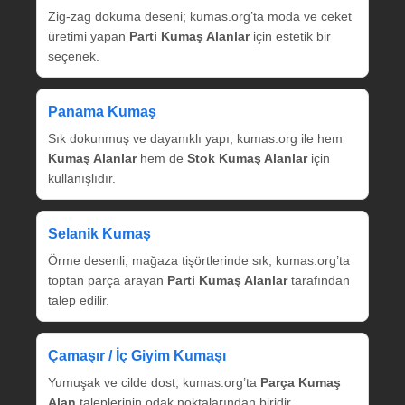
Zig‑zag dokuma deseni; kumas.org’ta moda ve ceket
üretimi yapan
Parti Kumaş Alanlar
için estetik bir
seçenek.
Panama Kumaş
Sık dokunmuş ve dayanıklı yapı; kumas.org ile hem
Kumaş Alanlar
hem de
Stok Kumaş Alanlar
için
kullanışlıdır.
Selanik Kumaş
Örme desenli, mağaza tişörtlerinde sık; kumas.org’ta
toptan parça arayan
Parti Kumaş Alanlar
tarafından
talep edilir.
Çamaşır / İç Giyim Kumaşı
Yumuşak ve cilde dost; kumas.org’ta
Parça Kumaş
Alan
taleplerinin odak noktalarından biridir.