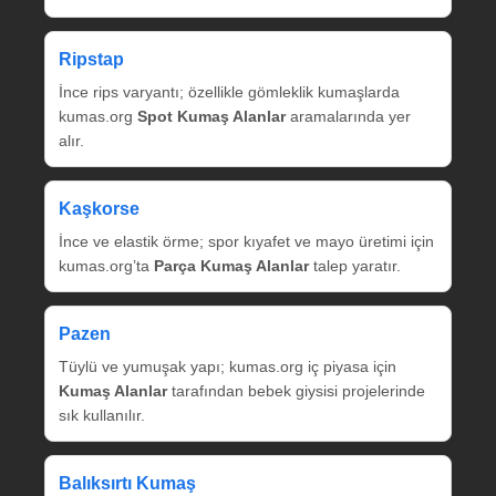
Ripstap
İnce rips varyantı; özellikle gömleklik kumaşlarda
kumas.org
Spot Kumaş Alanlar
aramalarında yer
alır.
Kaşkorse
İnce ve elastik örme; spor kıyafet ve mayo üretimi için
kumas.org’ta
Parça Kumaş Alanlar
talep yaratır.
Pazen
Tüylü ve yumuşak yapı; kumas.org iç piyasa için
Kumaş Alanlar
tarafından bebek giysisi projelerinde
sık kullanılır.
Balıksırtı Kumaş