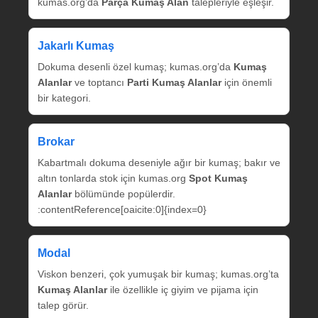
kumas.org’da
Parça Kumaş Alan
talepleriyle eşleşir.
Jakarlı Kumaş
Dokuma desenli özel kumaş; kumas.org’da
Kumaş
Alanlar
ve toptancı
Parti Kumaş Alanlar
için önemli
bir kategori.
Brokar
Kabartmalı dokuma deseniyle ağır bir kumaş; bakır ve
altın tonlarda stok için kumas.org
Spot Kumaş
Alanlar
bölümünde popülerdir.
:contentReference[oaicite:0]{index=0}
Modal
Viskon benzeri, çok yumuşak bir kumaş; kumas.org’ta
Kumaş Alanlar
ile özellikle iç giyim ve pijama için
talep görür.