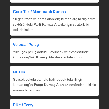
Gore‑Tex / Membranlı Kumaş
Su geçirmez ve nefes alabilen; kumas.org’ta dış giyim
sektöründeki
Parti Kumaş Alanlar
için stratejik bir
tedarik kalemi.
Velboa / Peluş
Yumuşak peluş dokusu; oyuncak ve ev tekstilinde
kumas.org’taki
Kumaş Alanlar
için talep görür.
Müslin
Gevşek dokulu pamuk; hafif bebek tekstili için
kumas.org’ta
Parça Kumaş Alanlar
tarafından sıklıkla
aranan bir kumaş.
Pike / Terry