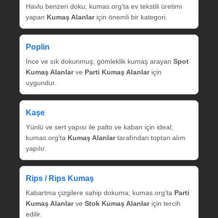
Havlu benzeri doku; kumas.org’ta ev tekstili üretimi
yapan
Kumaş Alanlar
için önemli bir kategori.
Poplin
İnce ve sık dokunmuş; gömleklik kumaş arayan
Spot
Kumaş Alanlar
ve
Parti Kumaş Alanlar
için
uygundur.
Kaşe
Yünlü ve sert yapısı ile palto ve kaban için ideal;
kumas.org’ta
Kumaş Alanlar
tarafından toptan alım
yapılır.
Rips / Rips Kumaş
Kabartma çizgilere sahip dokuma; kumas.org’ta
Parti
Kumaş Alanlar
ve
Stok Kumaş Alanlar
için tercih
edilir.