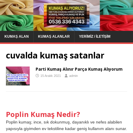
KUMAŞ ALAN
KUMAŞ ALANLAR
YERIMIZ / İLETIŞIM
cuvalda kumaş satanlar
Parti Kumaş Alınır Parça Kumaş Alıyorum
15 Aralık 2021
admin
Poplin Kumaş Nedir?
Poplin kumaş; ince, sık dokunmuş, dayanıklı ve nefes alabilen
yapısıyla giyimden ev tekstiline kadar geniş kullanım alanı sunar.