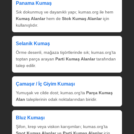
Panama Kumaş
Sık dokunmuş ve dayanıklı yapı; kumas.org ile hem
Kumaş Alanlar
hem de
Stok Kumaş Alanlar
için
kullanışlıdır.
Selanik Kumaş
Örme desenli, mağaza tişörtlerinde sık; kumas.org’ta
toptan parça arayan
Parti Kumaş Alanlar
tarafından
talep edilir.
Çamaşır / İç Giyim Kumaşı
Yumuşak ve cilde dost; kumas.org’ta
Parça Kumaş
Alan
taleplerinin odak noktalarından biridir.
Bluz Kumaşı
Şifon, krep veya viskon karışımları; kumas.org’ta
Spot Kumaş Alanlar
ve
Parti Kumaş Alanlar
için