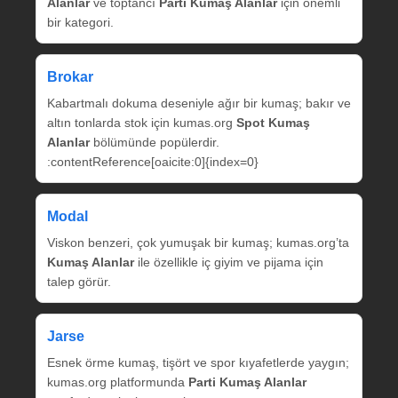
Alanlar
ve toptancı
Parti Kumaş Alanlar
için önemli
bir kategori.
Brokar
Kabartmalı dokuma deseniyle ağır bir kumaş; bakır ve
altın tonlarda stok için kumas.org
Spot Kumaş
Alanlar
bölümünde popülerdir.
:contentReference[oaicite:0]{index=0}
Modal
Viskon benzeri, çok yumuşak bir kumaş; kumas.org’ta
Kumaş Alanlar
ile özellikle iç giyim ve pijama için
talep görür.
Jarse
Esnek örme kumaş, tişört ve spor kıyafetlerde yaygın;
kumas.org platformunda
Parti Kumaş Alanlar