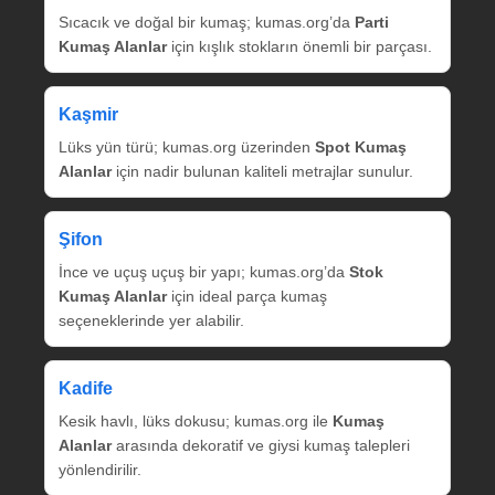
Sıcacık ve doğal bir kumaş; kumas.org’da
Parti
Kumaş Alanlar
için kışlık stokların önemli bir parçası.
Kaşmir
Lüks yün türü; kumas.org üzerinden
Spot Kumaş
Alanlar
için nadir bulunan kaliteli metrajlar sunulur.
Şifon
İnce ve uçuş uçuş bir yapı; kumas.org’da
Stok
Kumaş Alanlar
için ideal parça kumaş
seçeneklerinde yer alabilir.
Kadife
Kesik havlı, lüks dokusu; kumas.org ile
Kumaş
Alanlar
arasında dekoratif ve giysi kumaş talepleri
yönlendirilir.