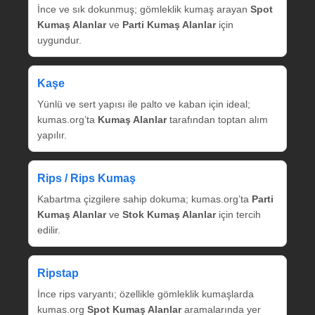
İnce ve sık dokunmuş; gömleklik kumaş arayan
Spot
Kumaş Alanlar
ve
Parti Kumaş Alanlar
için
uygundur.
Kaşe
Yünlü ve sert yapısı ile palto ve kaban için ideal;
kumas.org’ta
Kumaş Alanlar
tarafından toptan alım
yapılır.
Rips / Rips Kumaş
Kabartma çizgilere sahip dokuma; kumas.org’ta
Parti
Kumaş Alanlar
ve
Stok Kumaş Alanlar
için tercih
edilir.
Ripstap
İnce rips varyantı; özellikle gömleklik kumaşlarda
kumas.org
Spot Kumaş Alanlar
aramalarında yer