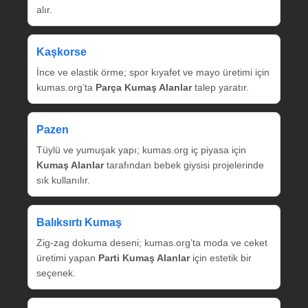
alır.
Kaşkorse
İnce ve elastik örme; spor kıyafet ve mayo üretimi için
kumas.org’ta
Parça Kumaş Alanlar
talep yaratır.
Pazen
Tüylü ve yumuşak yapı; kumas.org iç piyasa için
Kumaş Alanlar
tarafından bebek giysisi projelerinde
sık kullanılır.
Balıksırtı Kumaş
Zig‑zag dokuma deseni; kumas.org’ta moda ve ceket
üretimi yapan
Parti Kumaş Alanlar
için estetik bir
seçenek.