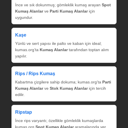
İnce ve sık dokunmuş; gömleklik kumaş arayan
Spot
Kumaş Alanlar
ve
Parti Kumaş Alanlar
için
uygundur.
Kaşe
Yünlü ve sert yapısı ile palto ve kaban için ideal;
kumas.org’ta
Kumaş Alanlar
tarafından toptan alım
yapılır.
Rips / Rips Kumaş
Kabartma çizgilere sahip dokuma; kumas.org’ta
Parti
Kumaş Alanlar
ve
Stok Kumaş Alanlar
için tercih
edilir.
Ripstap
İnce rips varyantı; özellikle gömleklik kumaşlarda
kumas.org
Spot Kumaş Alanlar
aramalarında yer