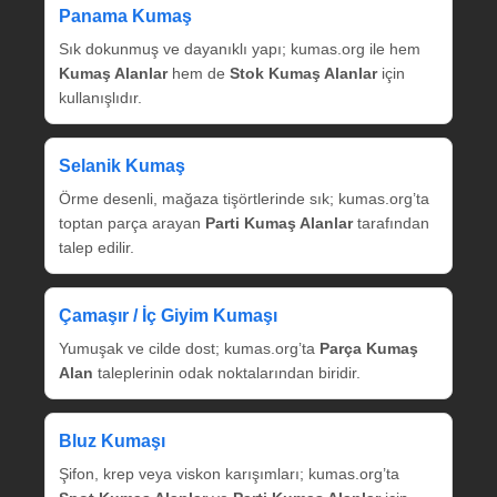
Panama Kumaş
Sık dokunmuş ve dayanıklı yapı; kumas.org ile hem
Kumaş Alanlar
hem de
Stok Kumaş Alanlar
için
kullanışlıdır.
Selanik Kumaş
Örme desenli, mağaza tişörtlerinde sık; kumas.org’ta
toptan parça arayan
Parti Kumaş Alanlar
tarafından
talep edilir.
Çamaşır / İç Giyim Kumaşı
Yumuşak ve cilde dost; kumas.org’ta
Parça Kumaş
Alan
taleplerinin odak noktalarından biridir.
Bluz Kumaşı
Şifon, krep veya viskon karışımları; kumas.org’ta