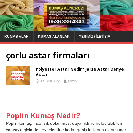
KUMAŞ ALAN
KUMAŞ ALANLAR
YERIMIZ / İLETIŞIM
çorlu astar firmaları
Polyester Astar Nedir? Jarse Astar Denye
Astar
13 Eylül 2022
admin
Poplin Kumaş Nedir?
Poplin kumaş; ince, sık dokunmuş, dayanıklı ve nefes alabilen
yapısıyla giyimden ev tekstiline kadar geniş kullanım alanı sunar.