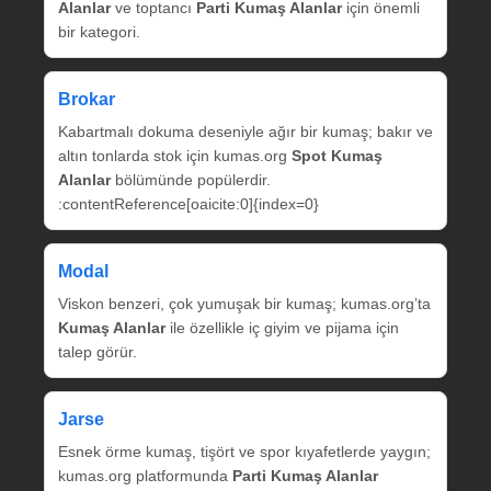
Alanlar
ve toptancı
Parti Kumaş Alanlar
için önemli
bir kategori.
Brokar
Kabartmalı dokuma deseniyle ağır bir kumaş; bakır ve
altın tonlarda stok için kumas.org
Spot Kumaş
Alanlar
bölümünde popülerdir.
:contentReference[oaicite:0]{index=0}
Modal
Viskon benzeri, çok yumuşak bir kumaş; kumas.org’ta
Kumaş Alanlar
ile özellikle iç giyim ve pijama için
talep görür.
Jarse
Esnek örme kumaş, tişört ve spor kıyafetlerde yaygın;
kumas.org platformunda
Parti Kumaş Alanlar