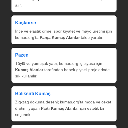
alır.
Kaşkorse
İnce ve elastik örme; spor kıyafet ve mayo üretimi için
kumas.org’ta
Parça Kumaş Alanlar
talep yaratır.
Pazen
Tüylü ve yumuşak yapı; kumas.org iç piyasa için
Kumaş Alanlar
tarafından bebek giysisi projelerinde
sık kullanılır.
Balıksırtı Kumaş
Zig‑zag dokuma deseni; kumas.org’ta moda ve ceket
üretimi yapan
Parti Kumaş Alanlar
için estetik bir
seçenek.