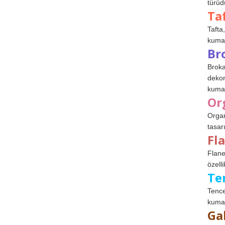
türüdü
Ta
Tafta,
kumaşl
Br
Broka
dekor
kumaş
Or
Organ
tasar
Fl
Flane
özelli
Te
Tence
kumaş
Ga