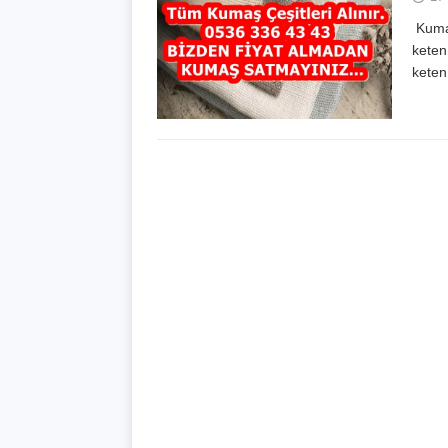
Kumaş
keten
keten