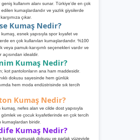
 geniş kullanım alanı sunar. Türkiye’de en çok
h edilen kumaşlardandır ve yazlık giysilerde
 karşımıza çıkar.
rse Kumaş Nedir?
 kumaş, esnek yapısıyla spor kıyafet ve
tlerde en çok kullanılan kumaşlardandır. %100
 veya pamuk-karışımlı seçenekleri vardır ve
r açısından idealdir.
nim Kumaş Nedir?
; kot pantolonların ana ham maddesidir.
ıklı dokusu sayesinde hem günlük
nımda hem moda endüstrisinde sık tercih
ton Kumaş Nedir?
 kumaş, nefes alan ve cilde dost yapısıyla
t, gömlek ve çocuk kıyafetlerinde en çok tercih
n kumaşlardan biridir.
dife Kumaş Nedir?
e kumaş yumuşak dokusu ve parlak yüzeyiyle