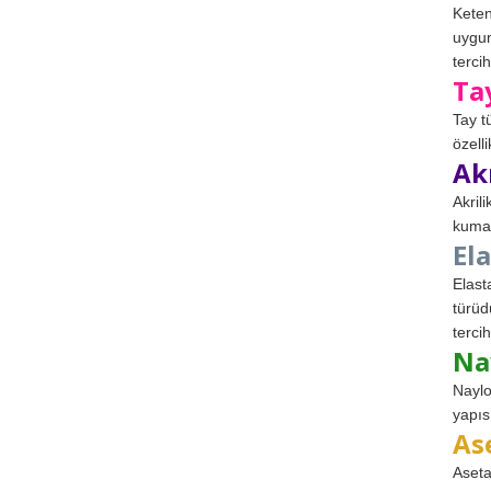
Keten
uygun
tercih
Ta
Tay t
özell
Ak
Akril
kumaş
El
Elast
türüd
tercih
Na
Naylo
yapıs
As
Aseta