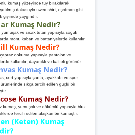
nlu kumaş yüzeyinde tüy bırakılarak
atılmış dokusuyla sweatshirt, eşofman gibi
k giyimde yaygındır.
lar Kumaş Nedir?
, yumuşak ve sıcak tutan yapısıyla soğuk
arda mont, kaban ve battaniyelerde kullanılır.
ill Kumaş Nedir?
, çapraz dokuma yapısıyla pantolon ve
erde kullanılır; dayanıklı ve kaliteli görünür.
nvas Kumaş Nedir?
s, sert yapısıyla çanta, ayakkabı ve spor
 ürünlerinde sıkça tercih edilen güçlü bir
tır.
scose Kumaş Nedir?
z kumaş, yumuşak ve dökümlü yapısıyla bluz
eklerde tercih edilen akışkan bir kumaştır.
nen (Keten) Kumaş
dir?