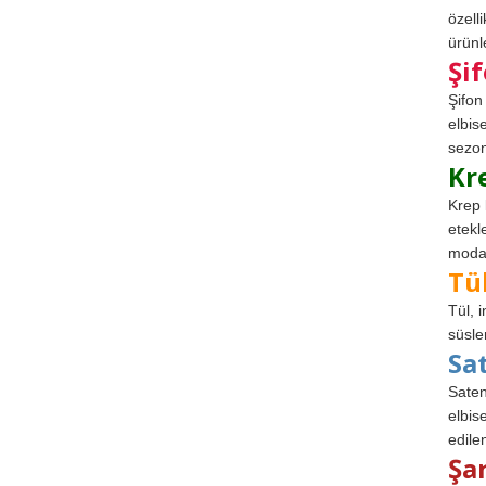
özell
ürünle
Şi
Şifon
elbis
sezon
Kr
Krep 
etekl
modad
Tü
Tül, 
süsle
Sa
Saten
elbise
edile
Şa