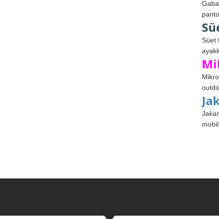
Gabar
panto
Sü
Süet 
ayakk
Mi
Mikro
outdo
Ja
Jakar
mobil