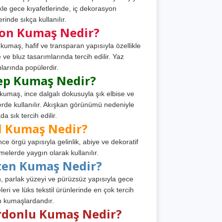
ikle gece kıyafetlerinde, iç dekorasyon
rinde sıkça kullanılır.
fon Kumaş Nedir?
 kumaş, hafif ve transparan yapısıyla özellikle
e ve bluz tasarımlarında tercih edilir. Yaz
larında popülerdir.
ep Kumaş Nedir?
kumaş, ince dalgalı dokusuyla şık elbise ve
erde kullanılır. Akışkan görünümü nedeniyle
a sık tercih edilir.
l Kumaş Nedir?
ince örgü yapısıyla gelinlik, abiye ve dekoratif
melerde yaygın olarak kullanılır.
ten Kumaş Nedir?
, parlak yüzeyi ve pürüzsüz yapısıyla gece
leri ve lüks tekstil ürünlerinde en çok tercih
n kumaşlardandır.
rdonlu Kumaş Nedir?