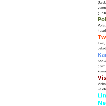
Şardo
yumuş
günlü
Po
Polar
haval
Tw
Twill
ceketl
Ka
Kanva
giyim
kumaş
Vi
Visko
ve et
Li
Ne