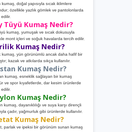
 kumaş, doğal yapısıyla sıcak iklimlere
dur; özellikle yazlık gömlek ve pantolonlarda
 edilir.
y Tüyü Kumaş Nedir?
üyü kumaş, yumuşak ve sıcak dokusuyla
ikle mont içleri ve soğuk havalarda tercih edilir.
rilik Kumaş Nedir?
ik kumaş, yün görünümlü ancak daha hafif bir
tır; kazak ve atkılarda sıkça kullanılır.
astan Kumaş Nedir?
an kumaş, esneklik sağlayan bir kumaş
ür ve spor kıyafetlerde, dar kesim ürünlerde
 edilir.
ylon Kumaş Nedir?
n kumaş, dayanıklılığı ve suya karşı dirençli
ıyla çadır, yağmurluk gibi ürünlerde kullanılır.
etat Kumaş Nedir?
t, parlak ve ipeksi bir görünüm sunan kumaş