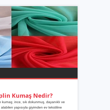
plin Kumaş Nedir?
n kumaş; ince, sık dokunmuş, dayanıklı ve
 alabilen yapısıyla giyimden ev tekstiline