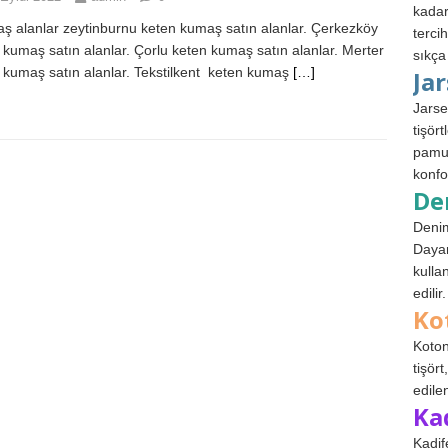
kadar
 alanlar zeytinburnu keten kumaş satın alanlar. Çerkezköy
terci
 kumaş satın alanlar. Çorlu keten kumaş satın alanlar. Merter
sıkça
 kumaş satın alanlar. Tekstilkent keten kumaş
[…]
Ja
Jarse
tişör
pamuk
konfo
De
Denim
Dayan
kulla
edilir.
Ko
Koton
tişör
edile
Ka
Kadif