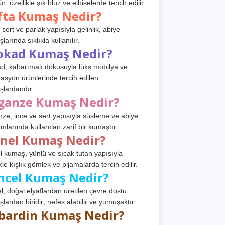
r; özellikle şık bluz ve elbiselerde tercih edilir.
fta Kumaş Nedir?
 sert ve parlak yapısıyla gelinlik, abiye
arında sıklıkla kullanılır.
okad Kumaş Nedir?
d, kabartmalı dokusuyla lüks mobilya ve
asyon ürünlerinde tercih edilen
lardandır.
ganze Kumaş Nedir?
ze, ince ve sert yapısıyla süsleme ve abiye
ımlarında kullanılan zarif bir kumaştır.
anel Kumaş Nedir?
l kumaş, yünlü ve sıcak tutan yapısıyla
kle kışlık gömlek ve pijamalarda tercih edilir.
ncel Kumaş Nedir?
l, doğal elyaflardan üretilen çevre dostu
lardan biridir; nefes alabilir ve yumuşaktır.
bardin Kumaş Nedir?