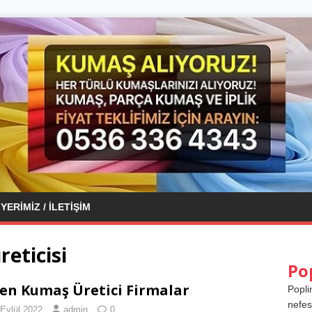
YERIMIZ / İLETIŞIM
eticisi
Po
en Kumaş Üretici Firmalar
Popli
nefes
 Eylül 2022
admin
0