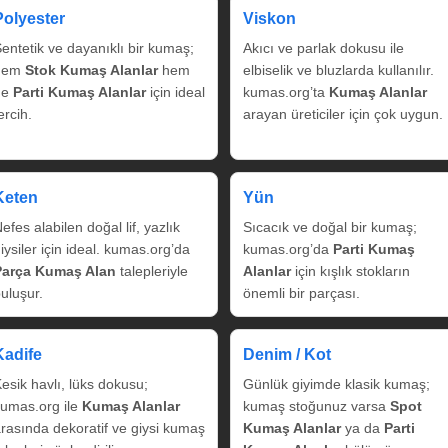
Polyester
Viskon
entetik ve dayanıklı bir kumaş;
Akıcı ve parlak dokusu ile
hem
Stok Kumaş Alanlar
hem
elbiselik ve bluzlarda kullanılır.
de
Parti Kumaş Alanlar
için ideal
kumas.org’ta
Kumaş Alanlar
ercih.
arayan üreticiler için çok uygun.
Keten
Yün
efes alabilen doğal lif, yazlık
Sıcacık ve doğal bir kumaş;
iysiler için ideal. kumas.org’da
kumas.org’da
Parti Kumaş
Parça Kumaş Alan
talepleriyle
Alanlar
için kışlık stokların
uluşur.
önemli bir parçası.
Kadife
Denim / Kot
esik havlı, lüks dokusu;
Günlük giyimde klasik kumaş;
umas.org ile
Kumaş Alanlar
kumaş stoğunuz varsa
Spot
rasında dekoratif ve giysi kumaş
Kumaş Alanlar
ya da
Parti