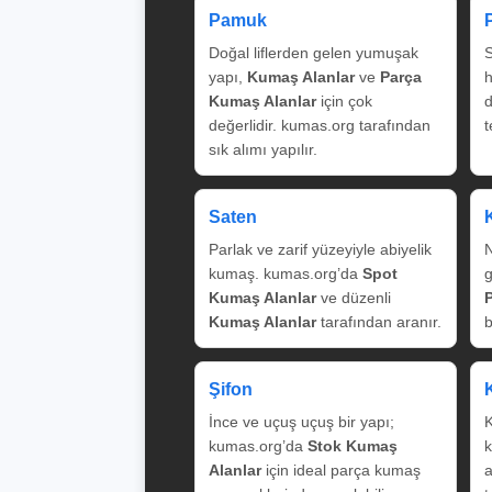
Pamuk
Doğal liflerden gelen yumuşak
S
yapı,
Kumaş Alanlar
ve
Parça
Kumaş Alanlar
için çok
değerlidir. kumas.org tarafından
t
sık alımı yapılır.
Saten
Parlak ve zarif yüzeyiyle abiyelik
N
kumaş. kumas.org’da
Spot
g
Kumaş Alanlar
ve düzenli
Kumaş Alanlar
tarafından aranır.
b
Şifon
İnce ve uçuş uçuş bir yapı;
K
kumas.org’da
Stok Kumaş
k
Alanlar
için ideal parça kumaş
a