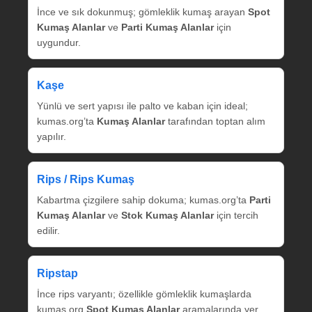
İnce ve sık dokunmuş; gömleklik kumaş arayan
Spot
Kumaş Alanlar
ve
Parti Kumaş Alanlar
için
uygundur.
Kaşe
Yünlü ve sert yapısı ile palto ve kaban için ideal;
kumas.org’ta
Kumaş Alanlar
tarafından toptan alım
yapılır.
Rips / Rips Kumaş
Kabartma çizgilere sahip dokuma; kumas.org’ta
Parti
Kumaş Alanlar
ve
Stok Kumaş Alanlar
için tercih
edilir.
Ripstap
İnce rips varyantı; özellikle gömleklik kumaşlarda
kumas.org
Spot Kumaş Alanlar
aramalarında yer