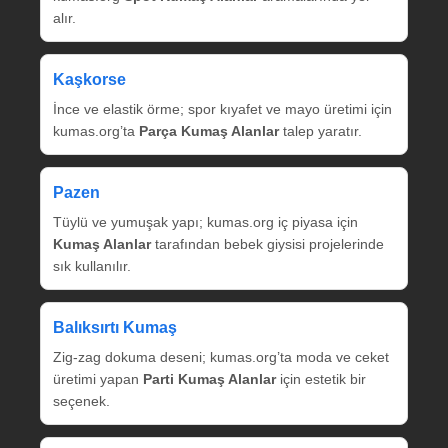
alır.
Kaşkorse
İnce ve elastik örme; spor kıyafet ve mayo üretimi için
kumas.org’ta
Parça Kumaş Alanlar
talep yaratır.
Pazen
Tüylü ve yumuşak yapı; kumas.org iç piyasa için
Kumaş Alanlar
tarafından bebek giysisi projelerinde
sık kullanılır.
Balıksırtı Kumaş
Zig‑zag dokuma deseni; kumas.org’ta moda ve ceket
üretimi yapan
Parti Kumaş Alanlar
için estetik bir
seçenek.