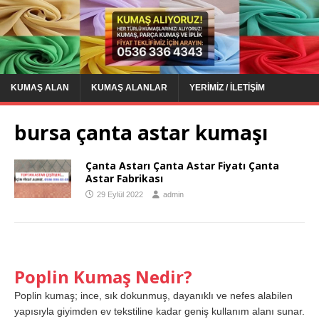
KUMAŞ ALAN
KUMAŞ ALANLAR
YERIMIZ / İLETIŞIM
bursa çanta astar kumaşı
Çanta Astarı Çanta Astar Fiyatı Çanta
Astar Fabrikası
29 Eylül 2022
admin
Poplin Kumaş Nedir?
Poplin kumaş; ince, sık dokunmuş, dayanıklı ve nefes alabilen
yapısıyla giyimden ev tekstiline kadar geniş kullanım alanı sunar.