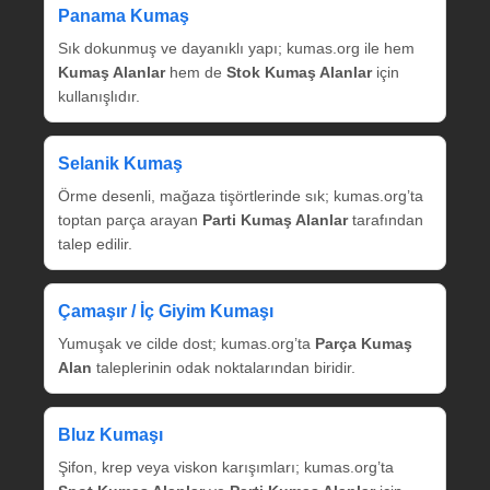
Panama Kumaş
Sık dokunmuş ve dayanıklı yapı; kumas.org ile hem
Kumaş Alanlar
hem de
Stok Kumaş Alanlar
için
kullanışlıdır.
Selanik Kumaş
Örme desenli, mağaza tişörtlerinde sık; kumas.org’ta
toptan parça arayan
Parti Kumaş Alanlar
tarafından
talep edilir.
Çamaşır / İç Giyim Kumaşı
Yumuşak ve cilde dost; kumas.org’ta
Parça Kumaş
Alan
taleplerinin odak noktalarından biridir.
Bluz Kumaşı
Şifon, krep veya viskon karışımları; kumas.org’ta