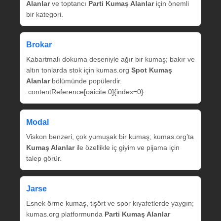
Alanlar
ve toptancı
Parti Kumaş Alanlar
için önemli
bir kategori.
Brokar
Kabartmalı dokuma deseniyle ağır bir kumaş; bakır ve
altın tonlarda stok için kumas.org
Spot Kumaş
Alanlar
bölümünde popülerdir.
:contentReference[oaicite:0]{index=0}
Modal
Viskon benzeri, çok yumuşak bir kumaş; kumas.org’ta
Kumaş Alanlar
ile özellikle iç giyim ve pijama için
talep görür.
Jarse
Esnek örme kumaş, tişört ve spor kıyafetlerde yaygın;
kumas.org platformunda
Parti Kumaş Alanlar