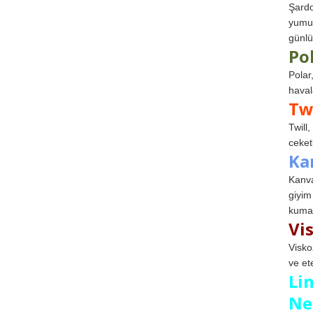
Şardo
yumuş
günlü
Po
Polar
haval
Tw
Twill
ceketl
Ka
Kanva
giyim
kumaş
Vi
Visko
ve et
Li
Ne