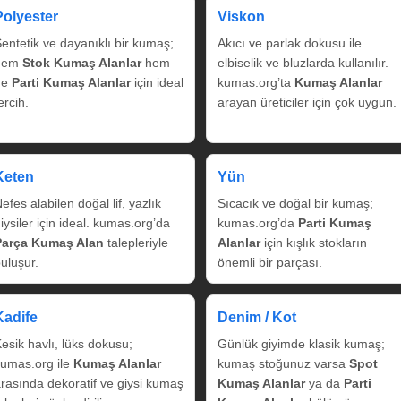
Polyester
Viskon
entetik ve dayanıklı bir kumaş;
Akıcı ve parlak dokusu ile
hem
Stok Kumaş Alanlar
hem
elbiselik ve bluzlarda kullanılır.
de
Parti Kumaş Alanlar
için ideal
kumas.org’ta
Kumaş Alanlar
ercih.
arayan üreticiler için çok uygun.
Keten
Yün
efes alabilen doğal lif, yazlık
Sıcacık ve doğal bir kumaş;
iysiler için ideal. kumas.org’da
kumas.org’da
Parti Kumaş
Parça Kumaş Alan
talepleriyle
Alanlar
için kışlık stokların
uluşur.
önemli bir parçası.
Kadife
Denim / Kot
esik havlı, lüks dokusu;
Günlük giyimde klasik kumaş;
umas.org ile
Kumaş Alanlar
kumaş stoğunuz varsa
Spot
rasında dekoratif ve giysi kumaş
Kumaş Alanlar
ya da
Parti