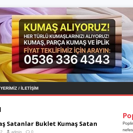
YERIMIZ / İLETIŞIM
ı
Po
aş Satanlar Buklet Kumaş Satan
Popli
nefes
22
admin
0