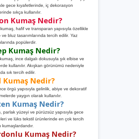
ikle gece kıyafetlerinde, iç dekorasyon
rinde sıkça kullanılır.
fon Kumaş Nedir?
 kumaş, hafif ve transparan yapısıyla özellikle
e ve bluz tasarımlarında tercih edilir. Yaz
larında popülerdir.
ep Kumaş Nedir?
kumaş, ince dalgalı dokusuyla şık elbise ve
erde kullanılır. Akışkan görünümü nedeniyle
a sık tercih edilir.
l Kumaş Nedir?
ince örgü yapısıyla gelinlik, abiye ve dekoratif
melerde yaygın olarak kullanılır.
ten Kumaş Nedir?
, parlak yüzeyi ve pürüzsüz yapısıyla gece
leri ve lüks tekstil ürünlerinde en çok tercih
n kumaşlardandır.
rdonlu Kumaş Nedir?