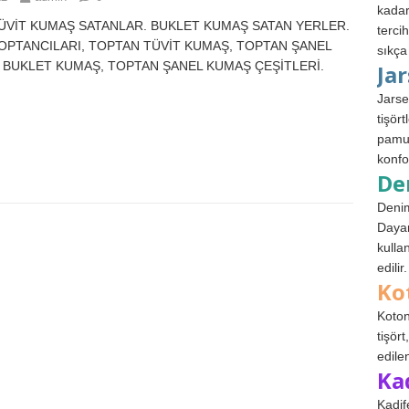
kadar
 TÜVİT KUMAŞ SATANLAR. BUKLET KUMAŞ SATAN YERLER.
terci
OPTANCILARI, TOPTAN TÜVİT KUMAŞ, TOPTAN ŞANEL
sıkça
BUKLET KUMAŞ, TOPTAN ŞANEL KUMAŞ ÇEŞİTLERİ.
Ja
Jarse
tişör
pamuk
konfo
De
Denim
Dayan
kulla
edilir.
Ko
Koton
tişör
edile
Ka
Kadif