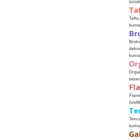
türüdü
Ta
Tafta,
kumaşl
Br
Broka
dekor
kumaş
Or
Organ
tasar
Fl
Flane
özelli
Te
Tence
kumaş
Ga