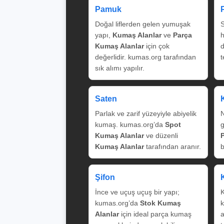
Pamuk
Doğal liflerden gelen yumuşak
S
yapı,
Kumaş Alanlar
ve
Parça
Kumaş Alanlar
için çok
değerlidir. kumas.org tarafından
t
sık alımı yapılır.
Saten
Parlak ve zarif yüzeyiyle abiyelik
N
kumaş. kumas.org’da
Spot
g
Kumaş Alanlar
ve düzenli
Kumaş Alanlar
tarafından aranır.
b
Şifon
İnce ve uçuş uçuş bir yapı;
K
kumas.org’da
Stok Kumaş
k
Alanlar
için ideal parça kumaş
a