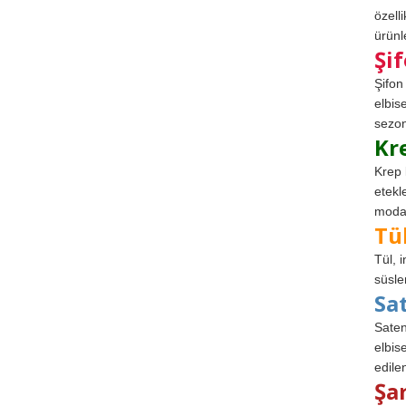
özell
ürünle
Şi
Şifon
elbis
sezon
Kr
Krep 
etekl
modad
Tü
Tül, 
süsle
Sa
Saten
elbise
edile
Şa