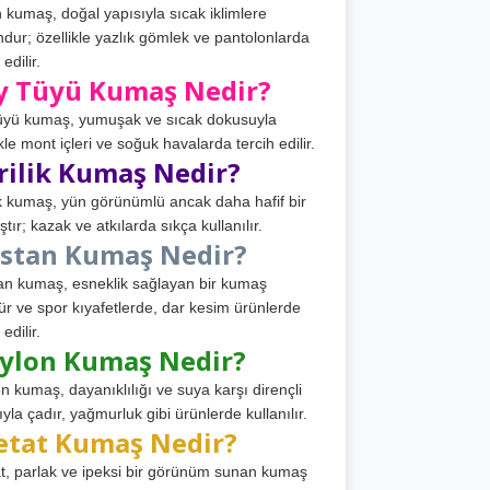
 kumaş, doğal yapısıyla sıcak iklimlere
dur; özellikle yazlık gömlek ve pantolonlarda
 edilir.
y Tüyü Kumaş Nedir?
üyü kumaş, yumuşak ve sıcak dokusuyla
ikle mont içleri ve soğuk havalarda tercih edilir.
rilik Kumaş Nedir?
ik kumaş, yün görünümlü ancak daha hafif bir
tır; kazak ve atkılarda sıkça kullanılır.
astan Kumaş Nedir?
an kumaş, esneklik sağlayan bir kumaş
ür ve spor kıyafetlerde, dar kesim ürünlerde
 edilir.
ylon Kumaş Nedir?
n kumaş, dayanıklılığı ve suya karşı dirençli
ıyla çadır, yağmurluk gibi ürünlerde kullanılır.
etat Kumaş Nedir?
t, parlak ve ipeksi bir görünüm sunan kumaş