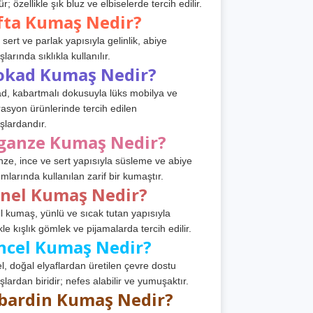
r; özellikle şık bluz ve elbiselerde tercih edilir.
fta Kumaş Nedir?
 sert ve parlak yapısıyla gelinlik, abiye
arında sıklıkla kullanılır.
okad Kumaş Nedir?
d, kabartmalı dokusuyla lüks mobilya ve
asyon ürünlerinde tercih edilen
lardandır.
ganze Kumaş Nedir?
ze, ince ve sert yapısıyla süsleme ve abiye
ımlarında kullanılan zarif bir kumaştır.
anel Kumaş Nedir?
l kumaş, yünlü ve sıcak tutan yapısıyla
kle kışlık gömlek ve pijamalarda tercih edilir.
ncel Kumaş Nedir?
l, doğal elyaflardan üretilen çevre dostu
lardan biridir; nefes alabilir ve yumuşaktır.
bardin Kumaş Nedir?