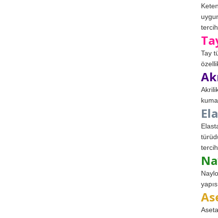
Keten
uygun
tercih
Ta
Tay t
özell
Ak
Akril
kumaş
El
Elast
türüd
tercih
Na
Naylo
yapıs
As
Aseta