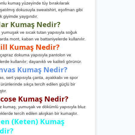
nlu kumaş yüzeyinde tüy bırakılarak
atılmış dokusuyla sweatshirt, eşofman gibi
k giyimde yaygındır.
lar Kumaş Nedir?
, yumuşak ve sıcak tutan yapısıyla soğuk
arda mont, kaban ve battaniyelerde kullanılır.
ill Kumaş Nedir?
, çapraz dokuma yapısıyla pantolon ve
erde kullanılır; dayanıklı ve kaliteli görünür.
nvas Kumaş Nedir?
s, sert yapısıyla çanta, ayakkabı ve spor
 ürünlerinde sıkça tercih edilen güçlü bir
tır.
scose Kumaş Nedir?
z kumaş, yumuşak ve dökümlü yapısıyla bluz
eklerde tercih edilen akışkan bir kumaştır.
nen (Keten) Kumaş
dir?