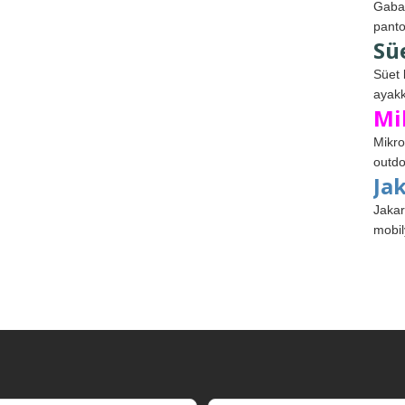
Gabar
panto
Sü
Süet 
ayakk
Mi
Mikro
outdo
Ja
Jakar
mobil