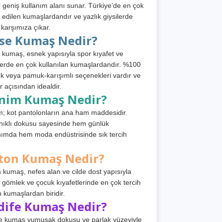
 geniş kullanım alanı sunar. Türkiye’de en çok
h edilen kumaşlardandır ve yazlık giysilerde
 karşımıza çıkar.
rse Kumaş Nedir?
 kumaş, esnek yapısıyla spor kıyafet ve
tlerde en çok kullanılan kumaşlardandır. %100
 veya pamuk-karışımlı seçenekleri vardır ve
r açısından idealdir.
nim Kumaş Nedir?
; kot pantolonların ana ham maddesidir.
ıklı dokusu sayesinde hem günlük
nımda hem moda endüstrisinde sık tercih
ton Kumaş Nedir?
 kumaş, nefes alan ve cilde dost yapısıyla
t, gömlek ve çocuk kıyafetlerinde en çok tercih
n kumaşlardan biridir.
dife Kumaş Nedir?
e kumaş yumuşak dokusu ve parlak yüzeyiyle