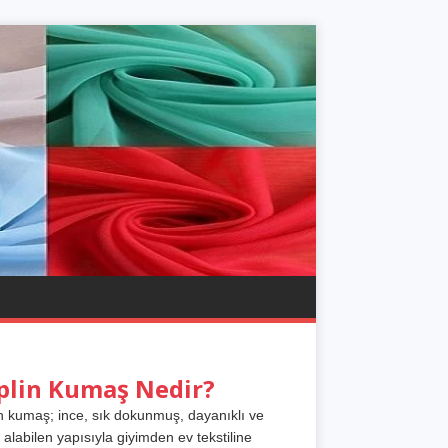
plin Kumaş Nedir?
n kumaş; ince, sık dokunmuş, dayanıklı ve
 alabilen yapısıyla giyimden ev tekstiline