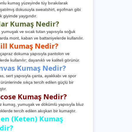
nlu kumaş yüzeyinde tüy bırakılarak
atılmış dokusuyla sweatshirt, eşofman gibi
k giyimde yaygındır.
lar Kumaş Nedir?
, yumuşak ve sıcak tutan yapısıyla soğuk
arda mont, kaban ve battaniyelerde kullanılır.
ill Kumaş Nedir?
, çapraz dokuma yapısıyla pantolon ve
erde kullanılır; dayanıklı ve kaliteli görünür.
nvas Kumaş Nedir?
s, sert yapısıyla çanta, ayakkabı ve spor
 ürünlerinde sıkça tercih edilen güçlü bir
tır.
scose Kumaş Nedir?
z kumaş, yumuşak ve dökümlü yapısıyla bluz
eklerde tercih edilen akışkan bir kumaştır.
nen (Keten) Kumaş
dir?