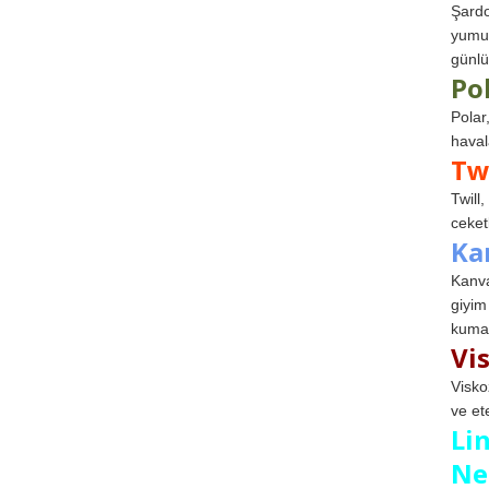
Şardo
yumuş
günlü
Po
Polar
haval
Tw
Twill
ceketl
Ka
Kanva
giyim
kumaş
Vi
Visko
ve et
Li
Ne