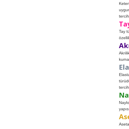
Keten
uygun
tercih
Ta
Tay t
özell
Ak
Akril
kumaş
El
Elast
türüd
tercih
Na
Naylo
yapıs
As
Aseta