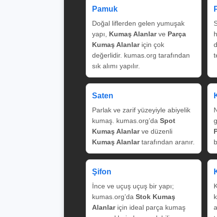
Pamuk
Doğal liflerden gelen yumuşak
S
yapı,
Kumaş Alanlar
ve
Parça
Kumaş Alanlar
için çok
değerlidir. kumas.org tarafından
t
sık alımı yapılır.
Saten
Parlak ve zarif yüzeyiyle abiyelik
N
kumaş. kumas.org’da
Spot
g
Kumaş Alanlar
ve düzenli
Kumaş Alanlar
tarafından aranır.
b
Şifon
İnce ve uçuş uçuş bir yapı;
K
kumas.org’da
Stok Kumaş
k
Alanlar
için ideal parça kumaş
a