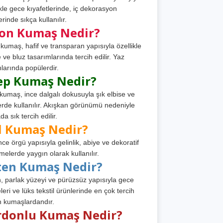
ikle gece kıyafetlerinde, iç dekorasyon
rinde sıkça kullanılır.
fon Kumaş Nedir?
 kumaş, hafif ve transparan yapısıyla özellikle
e ve bluz tasarımlarında tercih edilir. Yaz
larında popülerdir.
ep Kumaş Nedir?
kumaş, ince dalgalı dokusuyla şık elbise ve
erde kullanılır. Akışkan görünümü nedeniyle
a sık tercih edilir.
l Kumaş Nedir?
ince örgü yapısıyla gelinlik, abiye ve dekoratif
melerde yaygın olarak kullanılır.
ten Kumaş Nedir?
, parlak yüzeyi ve pürüzsüz yapısıyla gece
leri ve lüks tekstil ürünlerinde en çok tercih
n kumaşlardandır.
rdonlu Kumaş Nedir?