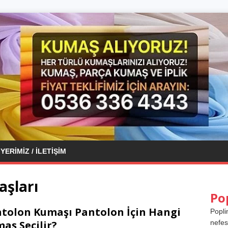
YERIMIZ / İLETIŞIM
şları
Po
tolon Kumaşı Pantolon İçin Hangi
Popli
aş Seçilir?
nefes