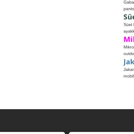
Gabar
panto
Sü
Süet 
ayakk
Mi
Mikro
outdo
Ja
Jakar
mobil