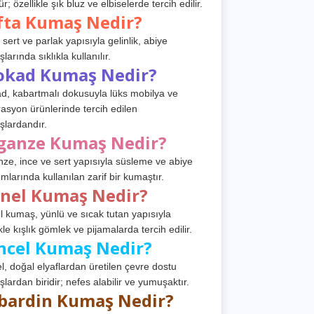
r; özellikle şık bluz ve elbiselerde tercih edilir.
fta Kumaş Nedir?
 sert ve parlak yapısıyla gelinlik, abiye
arında sıklıkla kullanılır.
okad Kumaş Nedir?
d, kabartmalı dokusuyla lüks mobilya ve
asyon ürünlerinde tercih edilen
lardandır.
ganze Kumaş Nedir?
ze, ince ve sert yapısıyla süsleme ve abiye
ımlarında kullanılan zarif bir kumaştır.
anel Kumaş Nedir?
l kumaş, yünlü ve sıcak tutan yapısıyla
kle kışlık gömlek ve pijamalarda tercih edilir.
ncel Kumaş Nedir?
l, doğal elyaflardan üretilen çevre dostu
lardan biridir; nefes alabilir ve yumuşaktır.
bardin Kumaş Nedir?