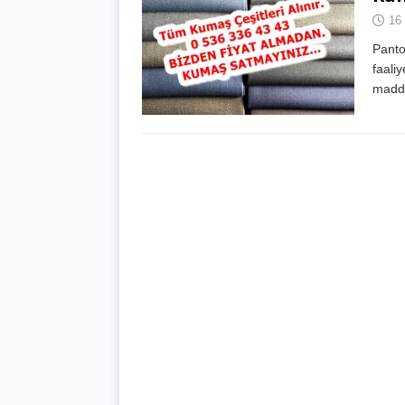
16
Panto
faali
madde