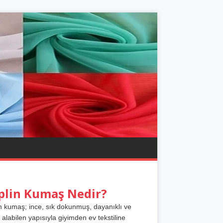
plin Kumaş Nedir?
n kumaş; ince, sık dokunmuş, dayanıklı ve
 alabilen yapısıyla giyimden ev tekstiline