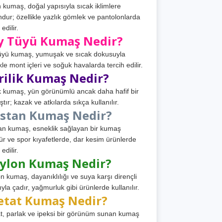
 kumaş, doğal yapısıyla sıcak iklimlere
dur; özellikle yazlık gömlek ve pantolonlarda
 edilir.
y Tüyü Kumaş Nedir?
üyü kumaş, yumuşak ve sıcak dokusuyla
ikle mont içleri ve soğuk havalarda tercih edilir.
rilik Kumaş Nedir?
ik kumaş, yün görünümlü ancak daha hafif bir
tır; kazak ve atkılarda sıkça kullanılır.
astan Kumaş Nedir?
an kumaş, esneklik sağlayan bir kumaş
ür ve spor kıyafetlerde, dar kesim ürünlerde
 edilir.
ylon Kumaş Nedir?
n kumaş, dayanıklılığı ve suya karşı dirençli
ıyla çadır, yağmurluk gibi ürünlerde kullanılır.
etat Kumaş Nedir?
t, parlak ve ipeksi bir görünüm sunan kumaş