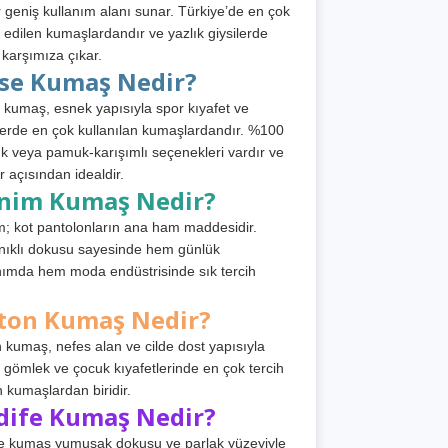
 geniş kullanım alanı sunar. Türkiye’de en çok
h edilen kumaşlardandır ve yazlık giysilerde
 karşımıza çıkar.
rse Kumaş Nedir?
 kumaş, esnek yapısıyla spor kıyafet ve
tlerde en çok kullanılan kumaşlardandır. %100
 veya pamuk-karışımlı seçenekleri vardır ve
r açısından idealdir.
nim Kumaş Nedir?
; kot pantolonların ana ham maddesidir.
ıklı dokusu sayesinde hem günlük
nımda hem moda endüstrisinde sık tercih
ton Kumaş Nedir?
 kumaş, nefes alan ve cilde dost yapısıyla
t, gömlek ve çocuk kıyafetlerinde en çok tercih
n kumaşlardan biridir.
dife Kumaş Nedir?
e kumaş yumuşak dokusu ve parlak yüzeyiyle