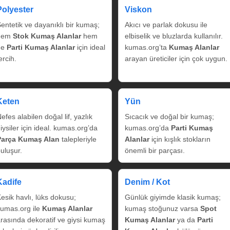
Polyester
Viskon
entetik ve dayanıklı bir kumaş;
Akıcı ve parlak dokusu ile
hem
Stok Kumaş Alanlar
hem
elbiselik ve bluzlarda kullanılır.
de
Parti Kumaş Alanlar
için ideal
kumas.org’ta
Kumaş Alanlar
ercih.
arayan üreticiler için çok uygun.
Keten
Yün
efes alabilen doğal lif, yazlık
Sıcacık ve doğal bir kumaş;
iysiler için ideal. kumas.org’da
kumas.org’da
Parti Kumaş
Parça Kumaş Alan
talepleriyle
Alanlar
için kışlık stokların
uluşur.
önemli bir parçası.
Kadife
Denim / Kot
esik havlı, lüks dokusu;
Günlük giyimde klasik kumaş;
umas.org ile
Kumaş Alanlar
kumaş stoğunuz varsa
Spot
rasında dekoratif ve giysi kumaş
Kumaş Alanlar
ya da
Parti