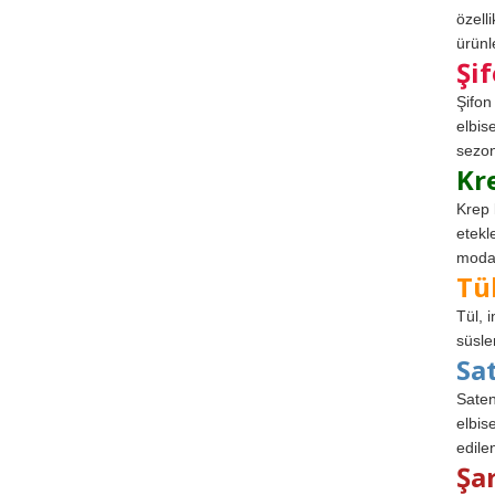
özell
ürünle
Şi
Şifon
elbis
sezon
Kr
Krep 
etekl
modad
Tü
Tül, 
süsle
Sa
Saten
elbise
edile
Şa