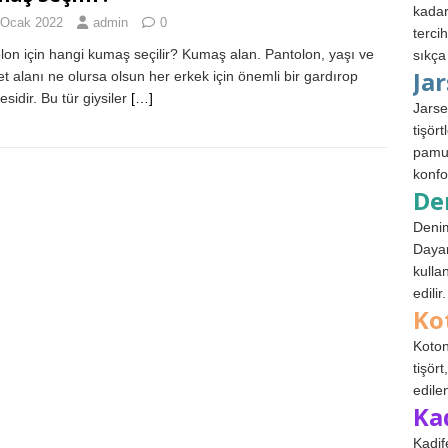
kadar
 Ocak 2022
admin
0
terci
lon için hangi kumaş seçilir? Kumaş alan. Pantolon, yaşı ve
sıkça
Ja
yet alanı ne olursa olsun her erkek için önemli bir gardırop
sidir. Bu tür giysiler
[…]
Jarse
tişör
pamuk
konfo
De
Denim
Dayan
kulla
edilir.
Ko
Koton
tişör
edile
Ka
Kadif