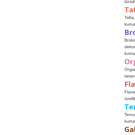
türüdü
Ta
Tafta,
kumaşl
Br
Broka
dekor
kumaş
Or
Organ
tasar
Fl
Flane
özelli
Te
Tence
kumaş
Ga