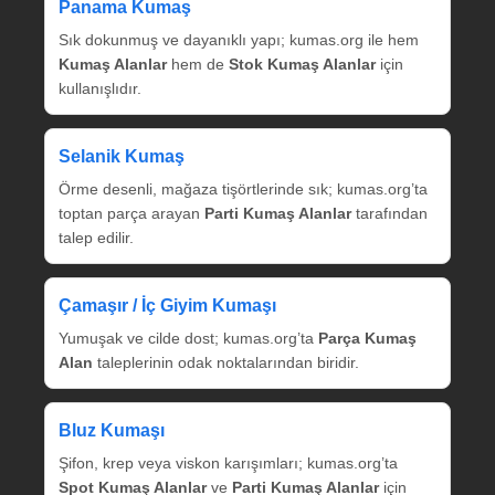
Panama Kumaş
Sık dokunmuş ve dayanıklı yapı; kumas.org ile hem
Kumaş Alanlar
hem de
Stok Kumaş Alanlar
için
kullanışlıdır.
Selanik Kumaş
Örme desenli, mağaza tişörtlerinde sık; kumas.org’ta
toptan parça arayan
Parti Kumaş Alanlar
tarafından
talep edilir.
Çamaşır / İç Giyim Kumaşı
Yumuşak ve cilde dost; kumas.org’ta
Parça Kumaş
Alan
taleplerinin odak noktalarından biridir.
Bluz Kumaşı
Şifon, krep veya viskon karışımları; kumas.org’ta
Spot Kumaş Alanlar
ve
Parti Kumaş Alanlar
için