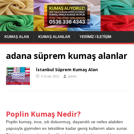
KUMAŞ ALAN
KUMAŞ ALANLAR
YERIMIZ / İLETIŞIM
adana süprem kumaş alanlar
İstanbul Süprem Kumaş Alan
4 Ocak 2021
admin
Poplin Kumaş Nedir?
Poplin kumaş; ince, sık dokunmuş, dayanıklı ve nefes alabilen
yapısıyla giyimden ev tekstiline kadar geniş kullanım alanı sunar.