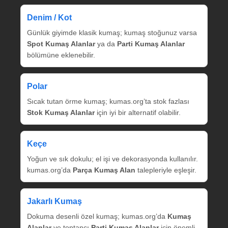
Denim / Kot
Günlük giyimde klasik kumaş; kumaş stoğunuz varsa
Spot Kumaş Alanlar
ya da
Parti Kumaş Alanlar
bölümüne eklenebilir.
Polar
Sıcak tutan örme kumaş; kumas.org’ta stok fazlası
Stok Kumaş Alanlar
için iyi bir alternatif olabilir.
Keçe
Yoğun ve sık dokulu; el işi ve dekorasyonda kullanılır.
kumas.org’da
Parça Kumaş Alan
talepleriyle eşleşir.
Jakarlı Kumaş
Dokuma desenli özel kumaş; kumas.org’da
Kumaş
Alanlar
ve toptancı
Parti Kumaş Alanlar
için önemli