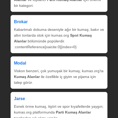
bir kategori.
Brokar
Kabartmalı dokuma deseniyle ağır bir kumaş; bakır ve
altın tonlarda stok için kumas.org
Spot Kumaş
Alanlar
bölümünde popülerdir.
:contentReference[oaicite:0]{index=0}
Modal
Viskon benzeri, çok yumuşak bir kumaş; kumas.org’ta
Kumaş Alanlar
ile özellikle iç giyim ve pijama için
talep görür.
Jarse
Esnek örme kumaş, tişört ve spor kıyafetlerde yaygın;
kumas.org platformunda
Parti Kumaş Alanlar