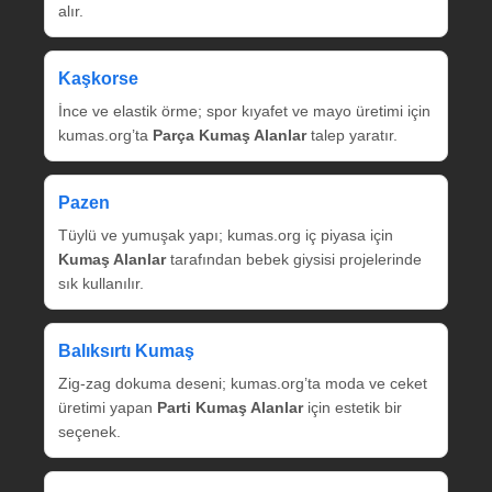
alır.
Kaşkorse
İnce ve elastik örme; spor kıyafet ve mayo üretimi için
kumas.org’ta
Parça Kumaş Alanlar
talep yaratır.
Pazen
Tüylü ve yumuşak yapı; kumas.org iç piyasa için
Kumaş Alanlar
tarafından bebek giysisi projelerinde
sık kullanılır.
Balıksırtı Kumaş
Zig‑zag dokuma deseni; kumas.org’ta moda ve ceket
üretimi yapan
Parti Kumaş Alanlar
için estetik bir
seçenek.