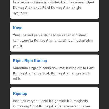
İnce ve sık dokunmuş; gömleklik kumaş arayan
Spot
Kumaş Alanlar
ve
Parti Kumaş Alanlar
için
uygundur.
Kaşe
Yünlü ve sert yapısı ile palto ve kaban için ideal;
kumas.org’ta
Kumaş Alanlar
tarafından toptan alım
yapılır.
Rips / Rips Kumaş
Kabartma çizgilere sahip dokuma; kumas.org’ta
Parti
Kumaş Alanlar
ve
Stok Kumaş Alanlar
için tercih
edilir.
Ripstap
İnce rips varyantı; özellikle gömleklik kumaşlarda
kumas.org
Spot Kumaş Alanlar
aramalarında yer