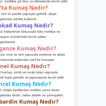
r; özellikle şık bluz ve elbiselerde tercih edilir.
fta Kumaş Nedir?
 sert ve parlak yapısıyla gelinlik, abiye
arında sıklıkla kullanılır.
okad Kumaş Nedir?
d, kabartmalı dokusuyla lüks mobilya ve
asyon ürünlerinde tercih edilen
lardandır.
ganze Kumaş Nedir?
ze, ince ve sert yapısıyla süsleme ve abiye
ımlarında kullanılan zarif bir kumaştır.
anel Kumaş Nedir?
l kumaş, yünlü ve sıcak tutan yapısıyla
kle kışlık gömlek ve pijamalarda tercih edilir.
ncel Kumaş Nedir?
l, doğal elyaflardan üretilen çevre dostu
lardan biridir; nefes alabilir ve yumuşaktır.
bardin Kumaş Nedir?