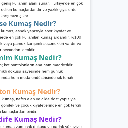
 geniş kullanım alanı sunar. Türkiye’de en çok
h edilen kumaşlardandır ve yazlık giysilerde
 karşımıza çıkar.
rse Kumaş Nedir?
 kumaş, esnek yapısıyla spor kıyafet ve
tlerde en çok kullanılan kumaşlardandır. %100
 veya pamuk-karışımlı seçenekleri vardır ve
r açısından idealdir.
nim Kumaş Nedir?
; kot pantolonların ana ham maddesidir.
ıklı dokusu sayesinde hem günlük
nımda hem moda endüstrisinde sık tercih
ton Kumaş Nedir?
 kumaş, nefes alan ve cilde dost yapısıyla
t, gömlek ve çocuk kıyafetlerinde en çok tercih
n kumaşlardan biridir.
dife Kumaş Nedir?
e kumaş yumuşak dokusu ve parlak yüzeyiyle