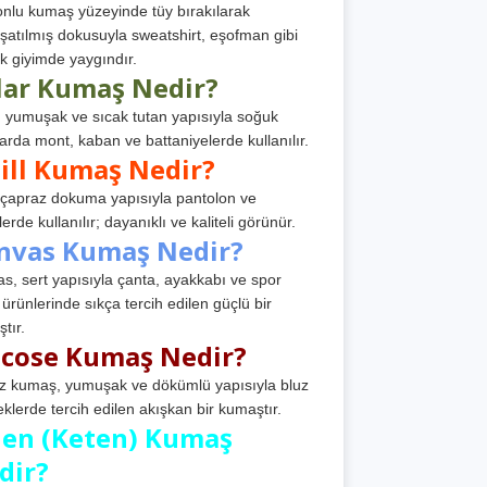
nlu kumaş yüzeyinde tüy bırakılarak
atılmış dokusuyla sweatshirt, eşofman gibi
k giyimde yaygındır.
lar Kumaş Nedir?
, yumuşak ve sıcak tutan yapısıyla soğuk
arda mont, kaban ve battaniyelerde kullanılır.
ill Kumaş Nedir?
, çapraz dokuma yapısıyla pantolon ve
erde kullanılır; dayanıklı ve kaliteli görünür.
nvas Kumaş Nedir?
s, sert yapısıyla çanta, ayakkabı ve spor
 ürünlerinde sıkça tercih edilen güçlü bir
tır.
scose Kumaş Nedir?
z kumaş, yumuşak ve dökümlü yapısıyla bluz
eklerde tercih edilen akışkan bir kumaştır.
nen (Keten) Kumaş
dir?