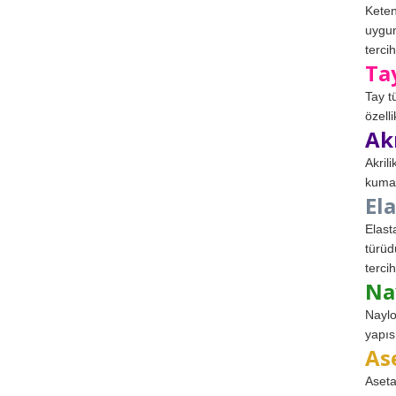
Keten
uygun
tercih
Ta
Tay t
özell
Ak
Akril
kumaş
El
Elast
türüd
tercih
Na
Naylo
yapıs
As
Aseta