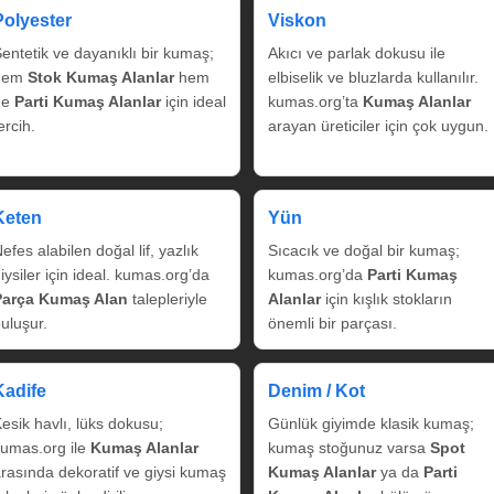
Polyester
Viskon
entetik ve dayanıklı bir kumaş;
Akıcı ve parlak dokusu ile
hem
Stok Kumaş Alanlar
hem
elbiselik ve bluzlarda kullanılır.
de
Parti Kumaş Alanlar
için ideal
kumas.org’ta
Kumaş Alanlar
ercih.
arayan üreticiler için çok uygun.
Keten
Yün
efes alabilen doğal lif, yazlık
Sıcacık ve doğal bir kumaş;
iysiler için ideal. kumas.org’da
kumas.org’da
Parti Kumaş
Parça Kumaş Alan
talepleriyle
Alanlar
için kışlık stokların
uluşur.
önemli bir parçası.
Kadife
Denim / Kot
esik havlı, lüks dokusu;
Günlük giyimde klasik kumaş;
umas.org ile
Kumaş Alanlar
kumaş stoğunuz varsa
Spot
rasında dekoratif ve giysi kumaş
Kumaş Alanlar
ya da
Parti