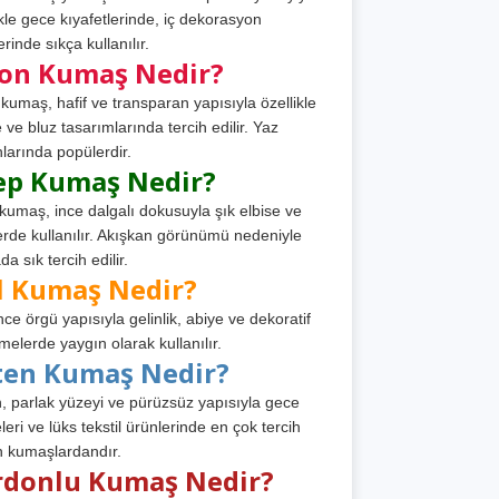
ikle gece kıyafetlerinde, iç dekorasyon
rinde sıkça kullanılır.
fon Kumaş Nedir?
 kumaş, hafif ve transparan yapısıyla özellikle
e ve bluz tasarımlarında tercih edilir. Yaz
larında popülerdir.
ep Kumaş Nedir?
kumaş, ince dalgalı dokusuyla şık elbise ve
erde kullanılır. Akışkan görünümü nedeniyle
a sık tercih edilir.
l Kumaş Nedir?
ince örgü yapısıyla gelinlik, abiye ve dekoratif
melerde yaygın olarak kullanılır.
ten Kumaş Nedir?
, parlak yüzeyi ve pürüzsüz yapısıyla gece
leri ve lüks tekstil ürünlerinde en çok tercih
n kumaşlardandır.
rdonlu Kumaş Nedir?