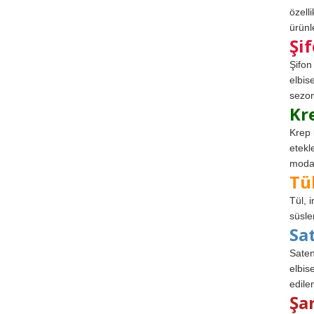
özell
ürünle
Şi
Şifon
elbis
sezon
Kr
Krep 
etekl
modad
Tü
Tül, 
süsle
Sa
Saten
elbise
edile
Şa