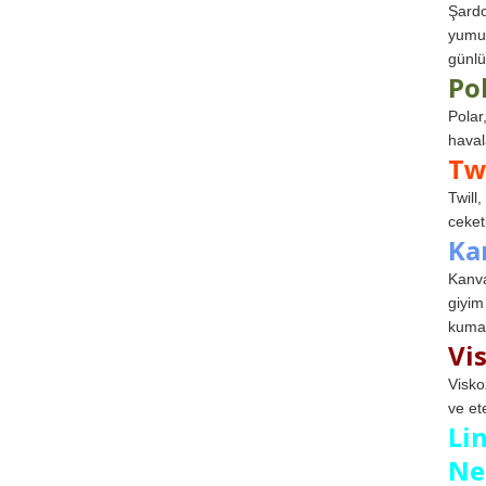
Şardo
yumuş
günlü
Po
Polar
haval
Tw
Twill
ceketl
Ka
Kanva
giyim
kumaş
Vi
Visko
ve et
Li
Ne