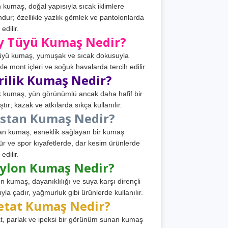
 kumaş, doğal yapısıyla sıcak iklimlere
dur; özellikle yazlık gömlek ve pantolonlarda
 edilir.
y Tüyü Kumaş Nedir?
üyü kumaş, yumuşak ve sıcak dokusuyla
ikle mont içleri ve soğuk havalarda tercih edilir.
rilik Kumaş Nedir?
ik kumaş, yün görünümlü ancak daha hafif bir
tır; kazak ve atkılarda sıkça kullanılır.
astan Kumaş Nedir?
an kumaş, esneklik sağlayan bir kumaş
ür ve spor kıyafetlerde, dar kesim ürünlerde
 edilir.
ylon Kumaş Nedir?
n kumaş, dayanıklılığı ve suya karşı dirençli
ıyla çadır, yağmurluk gibi ürünlerde kullanılır.
etat Kumaş Nedir?
t, parlak ve ipeksi bir görünüm sunan kumaş