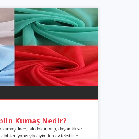
plin Kumaş Nedir?
n kumaş; ince, sık dokunmuş, dayanıklı ve
 alabilen yapısıyla giyimden ev tekstiline