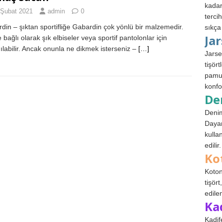
kadar
 Şubat 2021
admin
0
terci
din – şıktan sportifliğe Gabardin çok yönlü bir malzemedir.
sıkça
Ja
e bağlı olarak şık elbiseler veya sportif pantolonlar için
nılabilir. Ancak onunla ne dikmek isterseniz –
[…]
Jarse
tişör
pamuk
konfo
De
Denim
Dayan
kulla
edilir.
Ko
Koton
tişör
edile
Ka
Kadif