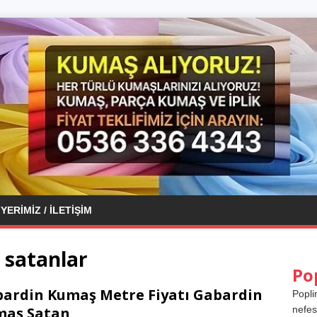
YERIMIZ / İLETIŞIM
 satanlar
Po
ardin Kumaş Metre Fiyatı Gabardin
Popli
maş Satan
nefes