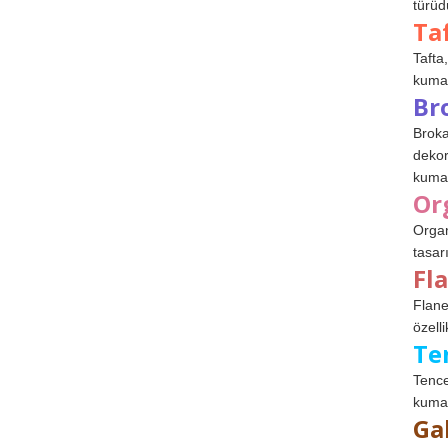
türüdü
Ta
Tafta,
kumaşl
Br
Broka
dekor
kumaş
Or
Organ
tasar
Fl
Flane
özelli
Te
Tence
kumaş
Ga