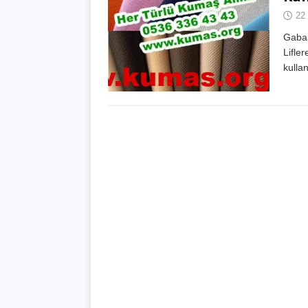
22
Gabar
Lifler
kulla