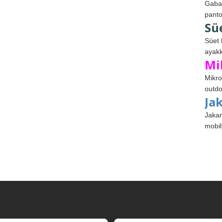
Gabar
panto
Sü
Süet 
ayakk
Mi
Mikro
outdo
Ja
Jakar
mobil