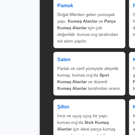
Pamuk
Doğal liflerden gelen yumuşak
S
yapı,
Kumaş Alanlar
ve
Parça
Kumaş Alanlar
için çok
değerlidir. kumas.org tarafından
t
sık alımı yapılır.
Saten
Parlak ve zarif yüzeyiyle abiyelik
N
kumaş. kumas.org’da
Spot
g
Kumaş Alanlar
ve düzenli
Kumaş Alanlar
tarafından aranır.
b
Şifon
İnce ve uçuş uçuş bir yapı;
K
kumas.org’da
Stok Kumaş
k
Alanlar
için ideal parça kumaş
a