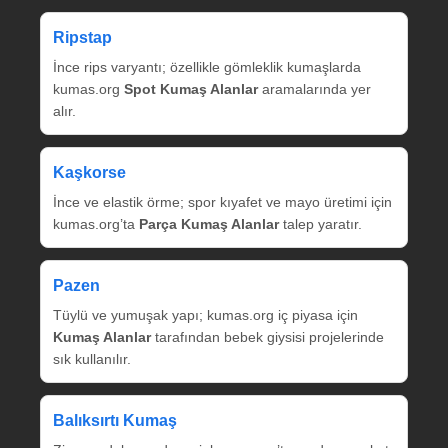
Ripstap
İnce rips varyantı; özellikle gömleklik kumaşlarda
kumas.org
Spot Kumaş Alanlar
aramalarında yer
alır.
Kaşkorse
İnce ve elastik örme; spor kıyafet ve mayo üretimi için
kumas.org’ta
Parça Kumaş Alanlar
talep yaratır.
Pazen
Tüylü ve yumuşak yapı; kumas.org iç piyasa için
Kumaş Alanlar
tarafından bebek giysisi projelerinde
sık kullanılır.
Balıksırtı Kumaş