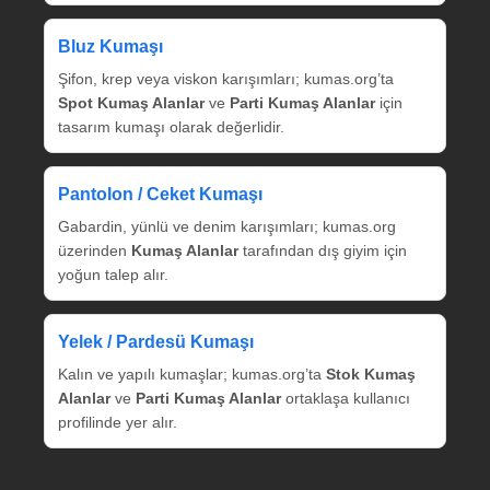
Bluz Kumaşı
Şifon, krep veya viskon karışımları; kumas.org’ta
Spot Kumaş Alanlar
ve
Parti Kumaş Alanlar
için
tasarım kumaşı olarak değerlidir.
Pantolon / Ceket Kumaşı
Gabardin, yünlü ve denim karışımları; kumas.org
üzerinden
Kumaş Alanlar
tarafından dış giyim için
yoğun talep alır.
Yelek / Pardesü Kumaşı
Kalın ve yapılı kumaşlar; kumas.org’ta
Stok Kumaş
Alanlar
ve
Parti Kumaş Alanlar
ortaklaşa kullanıcı
profilinde yer alır.