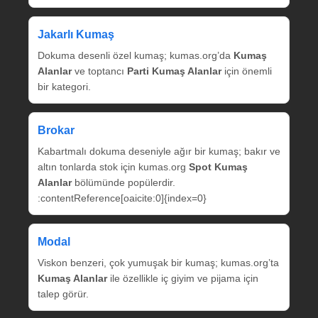
Jakarlı Kumaş
Dokuma desenli özel kumaş; kumas.org’da
Kumaş
Alanlar
ve toptancı
Parti Kumaş Alanlar
için önemli
bir kategori.
Brokar
Kabartmalı dokuma deseniyle ağır bir kumaş; bakır ve
altın tonlarda stok için kumas.org
Spot Kumaş
Alanlar
bölümünde popülerdir.
:contentReference[oaicite:0]{index=0}
Modal
Viskon benzeri, çok yumuşak bir kumaş; kumas.org’ta
Kumaş Alanlar
ile özellikle iç giyim ve pijama için
talep görür.