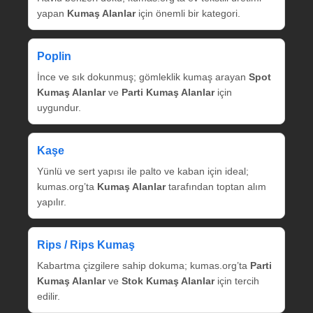
yapan
Kumaş Alanlar
için önemli bir kategori.
Poplin
İnce ve sık dokunmuş; gömleklik kumaş arayan
Spot
Kumaş Alanlar
ve
Parti Kumaş Alanlar
için
uygundur.
Kaşe
Yünlü ve sert yapısı ile palto ve kaban için ideal;
kumas.org’ta
Kumaş Alanlar
tarafından toptan alım
yapılır.
Rips / Rips Kumaş
Kabartma çizgilere sahip dokuma; kumas.org’ta
Parti
Kumaş Alanlar
ve
Stok Kumaş Alanlar
için tercih
edilir.