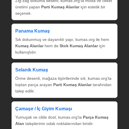
Zig‑zag dokuma deseni; kumas.org’ta moda ve ceket
üretimi yapan
Parti Kumaş Alanlar
için estetik bir
seçenek.
Panama Kumaş
Sık dokunmuş ve dayanıklı yapı; kumas.org ile hem
Kumaş Alanlar
hem de
Stok Kumaş Alanlar
için
kullanışlıdır.
Selanik Kumaş
Örme desenli, mağaza tişörtlerinde sık; kumas.org’ta
toptan parça arayan
Parti Kumaş Alanlar
tarafından
talep edilir.
Çamaşır / İç Giyim Kumaşı
Yumuşak ve cilde dost; kumas.org’ta
Parça Kumaş
Alan
taleplerinin odak noktalarından biridir.