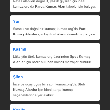
Nefes alabilen doğal lif, yazlık giysiler için ideal.
kumas.org’da
Parça Kumaş Alan
talepleriyle buluşur.
Yün
Sıcacık ve doğal bir kumaş; kumas.org’da
Parti
Kumaş Alanlar
için kışlık stokların önemli bir parçası.
Kaşmir
Lüks yün türü; kumas.org üzerinden
Spot Kumaş
Alanlar
için nadir bulunan kaliteli metrajlar sunulur.
Şifon
İnce ve uçuş uçuş bir yapı; kumas.org’da
Stok
Kumaş Alanlar
için ideal parça kumaş
seçeneklerinde yer alabilir.