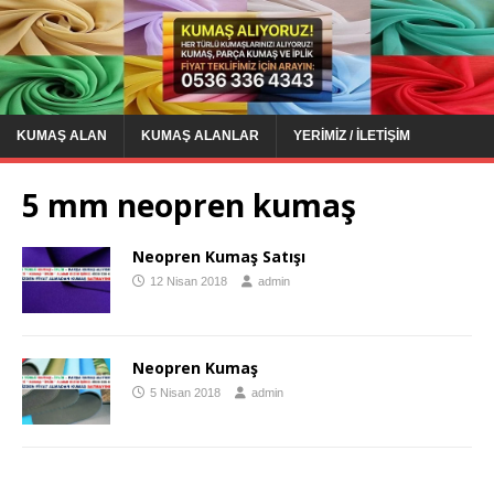
KUMAŞ ALAN
KUMAŞ ALANLAR
YERIMIZ / İLETIŞIM
5 mm neopren kumaş
Neopren Kumaş Satışı
12 Nisan 2018
admin
Neopren Kumaş
5 Nisan 2018
admin