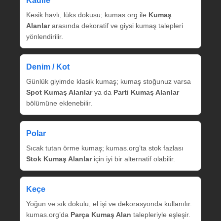
Kadife
Kesik havlı, lüks dokusu; kumas.org ile
Kumaş
Alanlar
arasında dekoratif ve giysi kumaş talepleri
yönlendirilir.
Denim / Kot
Günlük giyimde klasik kumaş; kumaş stoğunuz varsa
Spot Kumaş Alanlar
ya da
Parti Kumaş Alanlar
bölümüne eklenebilir.
Polar
Sıcak tutan örme kumaş; kumas.org’ta stok fazlası
Stok Kumaş Alanlar
için iyi bir alternatif olabilir.
Keçe
Yoğun ve sık dokulu; el işi ve dekorasyonda kullanılır.
kumas.org’da
Parça Kumaş Alan
talepleriyle eşleşir.