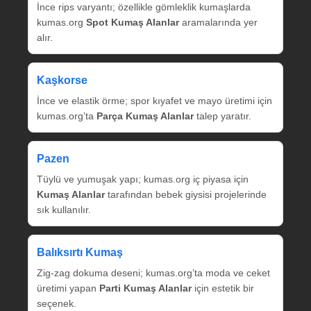
İnce rips varyantı; özellikle gömleklik kumaşlarda
kumas.org
Spot Kumaş Alanlar
aramalarında yer
alır.
Kaşkorse
İnce ve elastik örme; spor kıyafet ve mayo üretimi için
kumas.org’ta
Parça Kumaş Alanlar
talep yaratır.
Pazen
Tüylü ve yumuşak yapı; kumas.org iç piyasa için
Kumaş Alanlar
tarafından bebek giysisi projelerinde
sık kullanılır.
Balıksırtı Kumaş
Zig‑zag dokuma deseni; kumas.org’ta moda ve ceket
üretimi yapan
Parti Kumaş Alanlar
için estetik bir
seçenek.