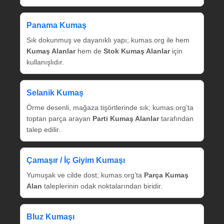
Panama Kumaş
Sık dokunmuş ve dayanıklı yapı; kumas.org ile hem
Kumaş Alanlar
hem de
Stok Kumaş Alanlar
için
kullanışlıdır.
Selanik Kumaş
Örme desenli, mağaza tişörtlerinde sık; kumas.org’ta
toptan parça arayan
Parti Kumaş Alanlar
tarafından
talep edilir.
Çamaşır / İç Giyim Kumaşı
Yumuşak ve cilde dost; kumas.org’ta
Parça Kumaş
Alan
taleplerinin odak noktalarından biridir.
Bluz Kumaşı