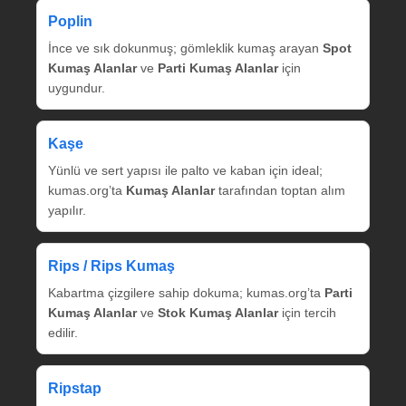
Poplin
İnce ve sık dokunmuş; gömleklik kumaş arayan
Spot
Kumaş Alanlar
ve
Parti Kumaş Alanlar
için
uygundur.
Kaşe
Yünlü ve sert yapısı ile palto ve kaban için ideal;
kumas.org’ta
Kumaş Alanlar
tarafından toptan alım
yapılır.
Rips / Rips Kumaş
Kabartma çizgilere sahip dokuma; kumas.org’ta
Parti
Kumaş Alanlar
ve
Stok Kumaş Alanlar
için tercih
edilir.
Ripstap