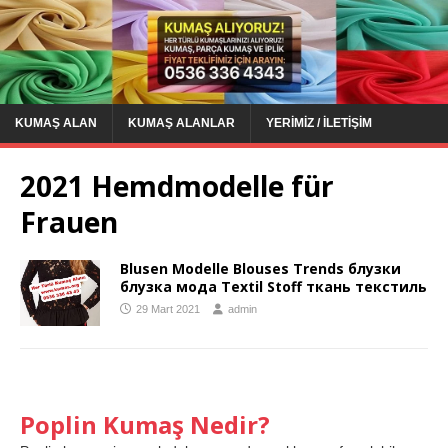
KUMAŞ ALAN
KUMAŞ ALANLAR
YERIMIZ / İLETIŞIM
2021 Hemdmodelle für
Frauen
Blusen Modelle Blouses Trends блузки
блузка мода Textil Stoff ткань текстиль
29 Mart 2021
admin
Poplin Kumaş Nedir?