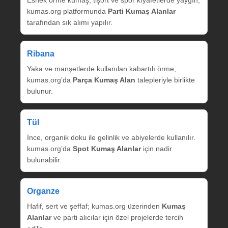
Esnek örme kumaş, tişört ve spor kıyafetlerde yaygın;
kumas.org platformunda
Parti Kumaş Alanlar
tarafından sık alımı yapılır.
Ribana
Yaka ve manşetlerde kullanılan kabartılı örme;
kumas.org’da
Parça Kumaş Alan
talepleriyle birlikte
bulunur.
Tül
İnce, organik doku ile gelinlik ve abiyelerde kullanılır.
kumas.org’da
Spot Kumaş Alanlar
için nadir
bulunabilir.
Organze
Hafif, sert ve şeffaf; kumas.org üzerinden
Kumaş
Alanlar
ve parti alıcılar için özel projelerde tercih