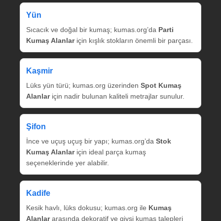
Yün
Sıcacık ve doğal bir kumaş; kumas.org’da
Parti
Kumaş Alanlar
için kışlık stokların önemli bir parçası.
Kaşmir
Lüks yün türü; kumas.org üzerinden
Spot Kumaş
Alanlar
için nadir bulunan kaliteli metrajlar sunulur.
Şifon
İnce ve uçuş uçuş bir yapı; kumas.org’da
Stok
Kumaş Alanlar
için ideal parça kumaş
seçeneklerinde yer alabilir.
Kadife
Kesik havlı, lüks dokusu; kumas.org ile
Kumaş
Alanlar
arasında dekoratif ve giysi kumaş talepleri