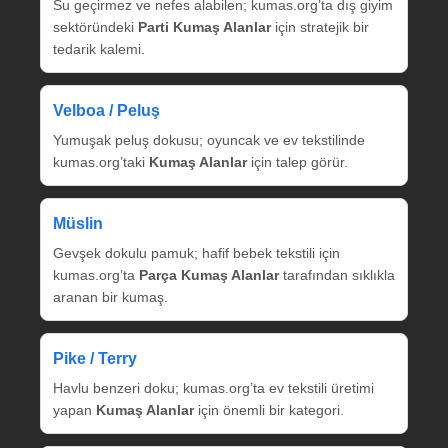
Su geçirmez ve nefes alabilen; kumas.org’ta dış giyim
sektöründeki
Parti Kumaş Alanlar
için stratejik bir
tedarik kalemi.
Velboa / Peluş
Yumuşak peluş dokusu; oyuncak ve ev tekstilinde
kumas.org’taki
Kumaş Alanlar
için talep görür.
Müslin
Gevşek dokulu pamuk; hafif bebek tekstili için
kumas.org’ta
Parça Kumaş Alanlar
tarafından sıklıkla
aranan bir kumaş.
Pike / Terry
Havlu benzeri doku; kumas.org’ta ev tekstili üretimi
yapan
Kumaş Alanlar
için önemli bir kategori.