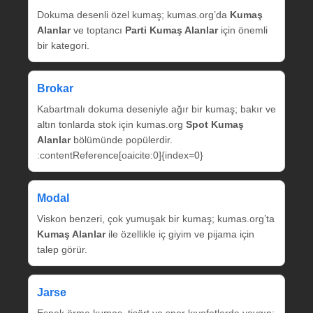
Dokuma desenli özel kumaş; kumas.org’da
Kumaş
Alanlar
ve toptancı
Parti Kumaş Alanlar
için önemli
bir kategori.
Brokar
Kabartmalı dokuma deseniyle ağır bir kumaş; bakır ve
altın tonlarda stok için kumas.org
Spot Kumaş
Alanlar
bölümünde popülerdir.
:contentReference[oaicite:0]{index=0}
Modal
Viskon benzeri, çok yumuşak bir kumaş; kumas.org’ta
Kumaş Alanlar
ile özellikle iç giyim ve pijama için
talep görür.
Jarse