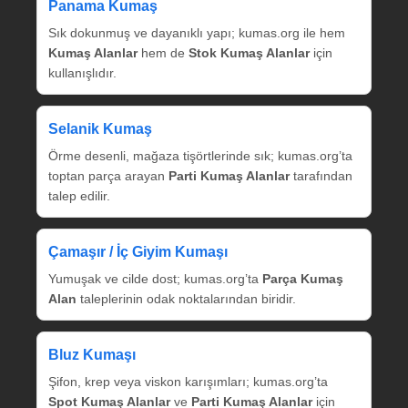
Panama Kumaş
Sık dokunmuş ve dayanıklı yapı; kumas.org ile hem
Kumaş Alanlar
hem de
Stok Kumaş Alanlar
için
kullanışlıdır.
Selanik Kumaş
Örme desenli, mağaza tişörtlerinde sık; kumas.org’ta
toptan parça arayan
Parti Kumaş Alanlar
tarafından
talep edilir.
Çamaşır / İç Giyim Kumaşı
Yumuşak ve cilde dost; kumas.org’ta
Parça Kumaş
Alan
taleplerinin odak noktalarından biridir.
Bluz Kumaşı
Şifon, krep veya viskon karışımları; kumas.org’ta
Spot Kumaş Alanlar
ve
Parti Kumaş Alanlar
için