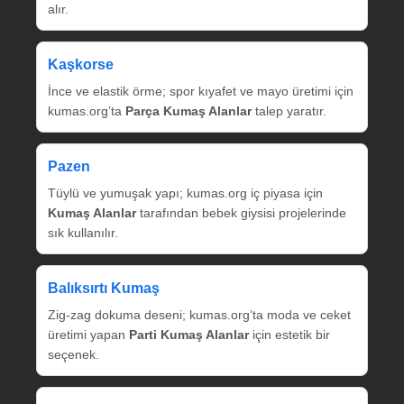
alır.
Kaşkorse
İnce ve elastik örme; spor kıyafet ve mayo üretimi için
kumas.org’ta
Parça Kumaş Alanlar
talep yaratır.
Pazen
Tüylü ve yumuşak yapı; kumas.org iç piyasa için
Kumaş Alanlar
tarafından bebek giysisi projelerinde
sık kullanılır.
Balıksırtı Kumaş
Zig‑zag dokuma deseni; kumas.org’ta moda ve ceket
üretimi yapan
Parti Kumaş Alanlar
için estetik bir
seçenek.