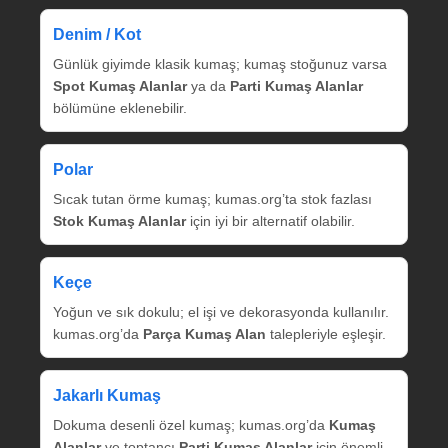
Denim / Kot
Günlük giyimde klasik kumaş; kumaş stoğunuz varsa
Spot Kumaş Alanlar
ya da
Parti Kumaş Alanlar
bölümüne eklenebilir.
Polar
Sıcak tutan örme kumaş; kumas.org’ta stok fazlası
Stok Kumaş Alanlar
için iyi bir alternatif olabilir.
Keçe
Yoğun ve sık dokulu; el işi ve dekorasyonda kullanılır.
kumas.org’da
Parça Kumaş Alan
talepleriyle eşleşir.
Jakarlı Kumaş
Dokuma desenli özel kumaş; kumas.org’da
Kumaş
Alanlar
ve toptancı
Parti Kumaş Alanlar
için önemli