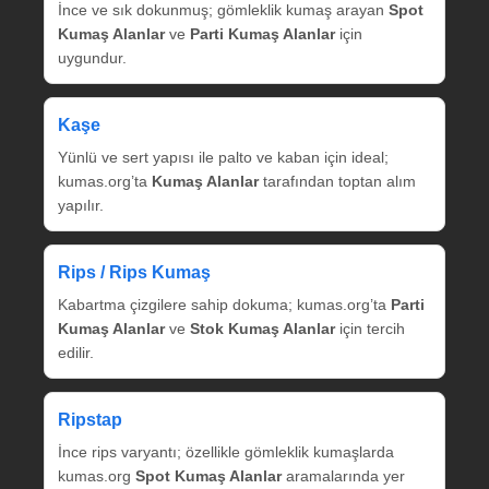
İnce ve sık dokunmuş; gömleklik kumaş arayan
Spot
Kumaş Alanlar
ve
Parti Kumaş Alanlar
için
uygundur.
Kaşe
Yünlü ve sert yapısı ile palto ve kaban için ideal;
kumas.org’ta
Kumaş Alanlar
tarafından toptan alım
yapılır.
Rips / Rips Kumaş
Kabartma çizgilere sahip dokuma; kumas.org’ta
Parti
Kumaş Alanlar
ve
Stok Kumaş Alanlar
için tercih
edilir.
Ripstap
İnce rips varyantı; özellikle gömleklik kumaşlarda
kumas.org
Spot Kumaş Alanlar
aramalarında yer