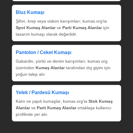
Bluz Kumaşı
Şifon, krep veya viskon karışımları; kumas.org’ta
Spot Kumaş Alanlar
ve
Parti Kumaş Alanlar
için
tasarım kumaşı olarak değerlidir.
Pantolon / Ceket Kumaşı
Gabardin, yünlü ve denim karışımları; kumas.org
üzerinden
Kumaş Alanlar
tarafından dış giyim için
yoğun talep alır.
Yelek / Pardesü Kumaşı
Kalın ve yapılı kumaşlar; kumas.org’ta
Stok Kumaş
Alanlar
ve
Parti Kumaş Alanlar
ortaklaşa kullanıcı
profilinde yer alır.