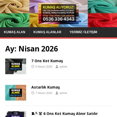
KUMAŞ ALAN
KUMAŞ ALANLAR
YERIMIZ / İLETIŞIM
Ay:
Nisan 2026
7 Ons Kot Kumaş
8 Nisan 2026
admin
Astarlık Kumaş
7 Nisan 2026
admin
🧵🪡👗 6 Ons Kot Kumaş Alınır Satılır