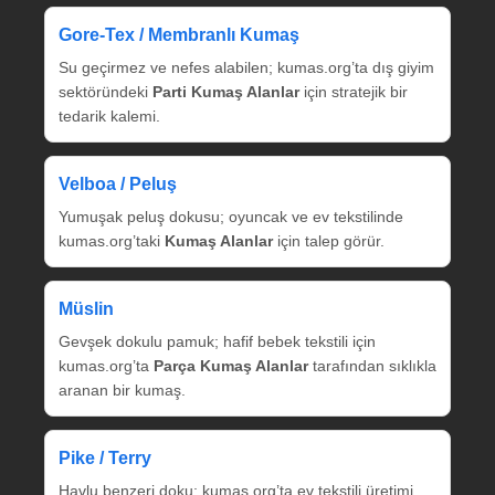
Gore‑Tex / Membranlı Kumaş
Su geçirmez ve nefes alabilen; kumas.org’ta dış giyim
sektöründeki
Parti Kumaş Alanlar
için stratejik bir
tedarik kalemi.
Velboa / Peluş
Yumuşak peluş dokusu; oyuncak ve ev tekstilinde
kumas.org’taki
Kumaş Alanlar
için talep görür.
Müslin
Gevşek dokulu pamuk; hafif bebek tekstili için
kumas.org’ta
Parça Kumaş Alanlar
tarafından sıklıkla
aranan bir kumaş.
Pike / Terry
Havlu benzeri doku; kumas.org’ta ev tekstili üretimi