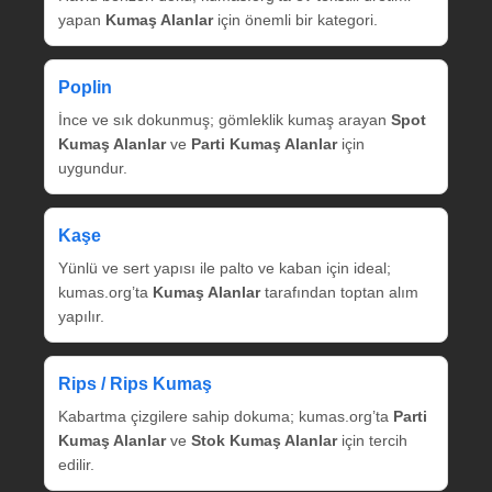
yapan
Kumaş Alanlar
için önemli bir kategori.
Poplin
İnce ve sık dokunmuş; gömleklik kumaş arayan
Spot
Kumaş Alanlar
ve
Parti Kumaş Alanlar
için
uygundur.
Kaşe
Yünlü ve sert yapısı ile palto ve kaban için ideal;
kumas.org’ta
Kumaş Alanlar
tarafından toptan alım
yapılır.
Rips / Rips Kumaş
Kabartma çizgilere sahip dokuma; kumas.org’ta
Parti
Kumaş Alanlar
ve
Stok Kumaş Alanlar
için tercih
edilir.