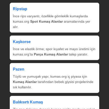
Ripstap
İnce rips varyantı; özellikle gömleklik kumaşlarda
kumas.org
Spot Kumaş Alanlar
aramalarında yer
alır.
Kaşkorse
İnce ve elastik örme; spor kıyafet ve mayo üretimi için
kumas.org’ta
Parça Kumaş Alanlar
talep yaratır.
Pazen
Tüylü ve yumuşak yapı; kumas.org iç piyasa için
Kumaş Alanlar
tarafından bebek giysisi projelerinde
sık kullanılır.
Balıksırtı Kumaş