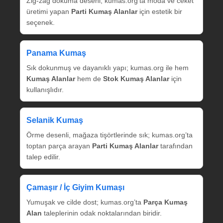
Zig‑zag dokuma deseni; kumas.org’ta moda ve ceket
üretimi yapan
Parti Kumaş Alanlar
için estetik bir
seçenek.
Panama Kumaş
Sık dokunmuş ve dayanıklı yapı; kumas.org ile hem
Kumaş Alanlar
hem de
Stok Kumaş Alanlar
için
kullanışlıdır.
Selanik Kumaş
Örme desenli, mağaza tişörtlerinde sık; kumas.org’ta
toptan parça arayan
Parti Kumaş Alanlar
tarafından
talep edilir.
Çamaşır / İç Giyim Kumaşı
Yumuşak ve cilde dost; kumas.org’ta
Parça Kumaş
Alan
taleplerinin odak noktalarından biridir.