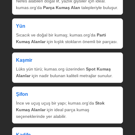
Nefes alabilen doğal lif, yazlık giysiler için ideal.
kumas.org’da
Parça Kumaş Alan
talepleriyle buluşur.
Yün
Sıcacık ve doğal bir kumaş; kumas.org’da
Parti
Kumaş Alanlar
için kışlık stokların önemli bir parçası.
Kaşmir
Lüks yün türü; kumas.org üzerinden
Spot Kumaş
Alanlar
için nadir bulunan kaliteli metrajlar sunulur.
Şifon
İnce ve uçuş uçuş bir yapı; kumas.org’da
Stok
Kumaş Alanlar
için ideal parça kumaş
seçeneklerinde yer alabilir.
Kadife