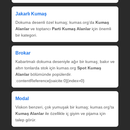
Jakarlı Kumaş
Dokuma desenli özel kumaş; kumas.org’da
Kumaş
Alanlar
ve toptancı
Parti Kumaş Alanlar
için önemli
bir kategori.
Brokar
Kabartmalı dokuma deseniyle ağır bir kumaş; bakır ve
altın tonlarda stok için kumas.org
Spot Kumaş
Alanlar
bölümünde popülerdir.
:contentReference[oaicite:0]{index=0}
Modal
Viskon benzeri, çok yumuşak bir kumaş; kumas.org’ta
Kumaş Alanlar
ile özellikle iç giyim ve pijama için
talep görür.