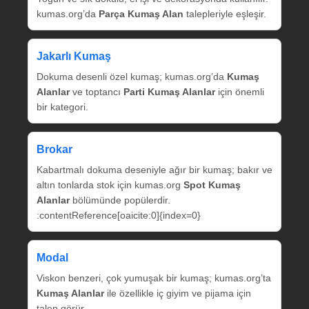
kumas.org’da
Parça Kumaş Alan
talepleriyle eşleşir.
Jakarlı Kumaş
Dokuma desenli özel kumaş; kumas.org’da
Kumaş
Alanlar
ve toptancı
Parti Kumaş Alanlar
için önemli
bir kategori.
Brokar
Kabartmalı dokuma deseniyle ağır bir kumaş; bakır ve
altın tonlarda stok için kumas.org
Spot Kumaş
Alanlar
bölümünde popülerdir.
:contentReference[oaicite:0]{index=0}
Modal
Viskon benzeri, çok yumuşak bir kumaş; kumas.org’ta
Kumaş Alanlar
ile özellikle iç giyim ve pijama için
talep görür.