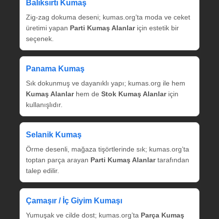
Balıksırtı Kumaş
Zig‑zag dokuma deseni; kumas.org’ta moda ve ceket
üretimi yapan
Parti Kumaş Alanlar
için estetik bir
seçenek.
Panama Kumaş
Sık dokunmuş ve dayanıklı yapı; kumas.org ile hem
Kumaş Alanlar
hem de
Stok Kumaş Alanlar
için
kullanışlıdır.
Selanik Kumaş
Örme desenli, mağaza tişörtlerinde sık; kumas.org’ta
toptan parça arayan
Parti Kumaş Alanlar
tarafından
talep edilir.
Çamaşır / İç Giyim Kumaşı
Yumuşak ve cilde dost; kumas.org’ta
Parça Kumaş