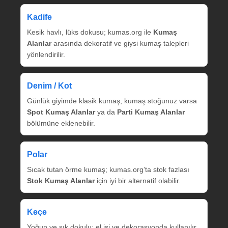
Kadife
Kesik havlı, lüks dokusu; kumas.org ile
Kumaş
Alanlar
arasında dekoratif ve giysi kumaş talepleri
yönlendirilir.
Denim / Kot
Günlük giyimde klasik kumaş; kumaş stoğunuz varsa
Spot Kumaş Alanlar
ya da
Parti Kumaş Alanlar
bölümüne eklenebilir.
Polar
Sıcak tutan örme kumaş; kumas.org’ta stok fazlası
Stok Kumaş Alanlar
için iyi bir alternatif olabilir.
Keçe
Yoğun ve sık dokulu; el işi ve dekorasyonda kullanılır.