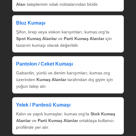
Alan
taleplerinin odak noktalarından biridir.
Bluz Kumaşı
Şifon, krep veya viskon karışımları; kumas.org’ta
Spot Kumaş Alanlar
ve
Parti Kumaş Alanlar
için
tasarım kumaşı olarak değerlidir.
Pantolon / Ceket Kumaşı
Gabardin, yünlü ve denim karışımları; kumas.org
üzerinden
Kumaş Alanlar
tarafından dış giyim için
yoğun talep alır.
Yelek / Pardesü Kumaşı
Kalın ve yapılı kumaşlar; kumas.org’ta
Stok Kumaş
Alanlar
ve
Parti Kumaş Alanlar
ortaklaşa kullanıcı
profilinde yer alır.