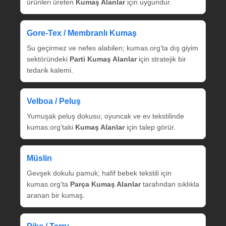
ürünleri üreten
Kumaş Alanlar
için uygundur.
Gore‑Tex / Membranlı Kumaş
Su geçirmez ve nefes alabilen; kumas.org’ta dış giyim
sektöründeki
Parti Kumaş Alanlar
için stratejik bir
tedarik kalemi.
Velboa / Peluş
Yumuşak peluş dokusu; oyuncak ve ev tekstilinde
kumas.org’taki
Kumaş Alanlar
için talep görür.
Müslin
Gevşek dokulu pamuk; hafif bebek tekstili için
kumas.org’ta
Parça Kumaş Alanlar
tarafından sıklıkla
aranan bir kumaş.