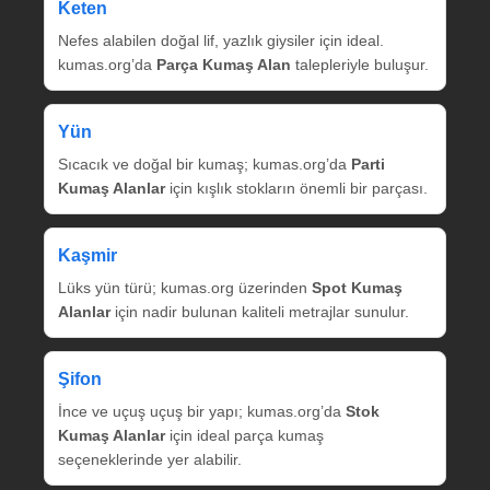
Keten
Nefes alabilen doğal lif, yazlık giysiler için ideal.
kumas.org’da
Parça Kumaş Alan
talepleriyle buluşur.
Yün
Sıcacık ve doğal bir kumaş; kumas.org’da
Parti
Kumaş Alanlar
için kışlık stokların önemli bir parçası.
Kaşmir
Lüks yün türü; kumas.org üzerinden
Spot Kumaş
Alanlar
için nadir bulunan kaliteli metrajlar sunulur.
Şifon
İnce ve uçuş uçuş bir yapı; kumas.org’da
Stok
Kumaş Alanlar
için ideal parça kumaş
seçeneklerinde yer alabilir.