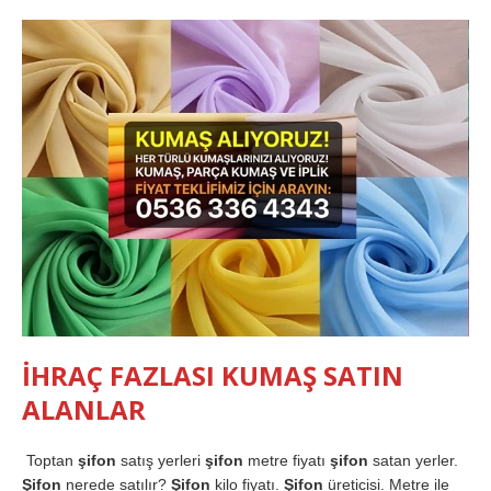
İHRAÇ FAZLASI KUMAŞ SATIN
ALANLAR
Toptan
şifon
satış yerleri
şifon
metre fiyatı
şifon
satan yerler.
Şifon
nerede satılır?
Şifon
kilo fiyatı.
Şifon
üreticisi. Metre ile