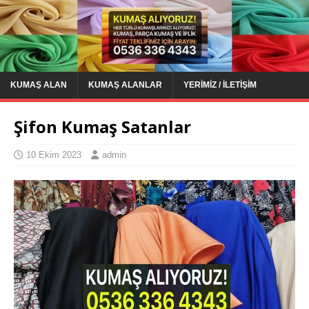
KUMAŞ ALAN
KUMAŞ ALANLAR
YERIMIZ / İLETIŞIM
Şifon Kumaş Satanlar
10 Ekim 2023
admin