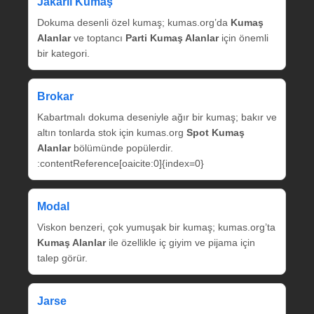
Jakarlı Kumaş
Dokuma desenli özel kumaş; kumas.org’da
Kumaş
Alanlar
ve toptancı
Parti Kumaş Alanlar
için önemli
bir kategori.
Brokar
Kabartmalı dokuma deseniyle ağır bir kumaş; bakır ve
altın tonlarda stok için kumas.org
Spot Kumaş
Alanlar
bölümünde popülerdir.
:contentReference[oaicite:0]{index=0}
Modal
Viskon benzeri, çok yumuşak bir kumaş; kumas.org’ta
Kumaş Alanlar
ile özellikle iç giyim ve pijama için
talep görür.
Jarse