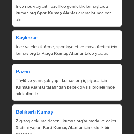
İnce rips varyantı; özellikle gömleklik kumaşlarda
kumas.org
Spot Kumaş Alanlar
aramalarında yer
alır.
Kaşkorse
İnce ve elastik örme; spor kıyafet ve mayo üretimi için
kumas.org’ta
Parça Kumaş Alanlar
talep yaratır.
Pazen
Tüylü ve yumuşak yapı; kumas.org iç piyasa için
Kumaş Alanlar
tarafından bebek giysisi projelerinde
sık kullanılır.
Balıksırtı Kumaş
Zig‑zag dokuma deseni; kumas.org’ta moda ve ceket
üretimi yapan
Parti Kumaş Alanlar
için estetik bir
seçenek.