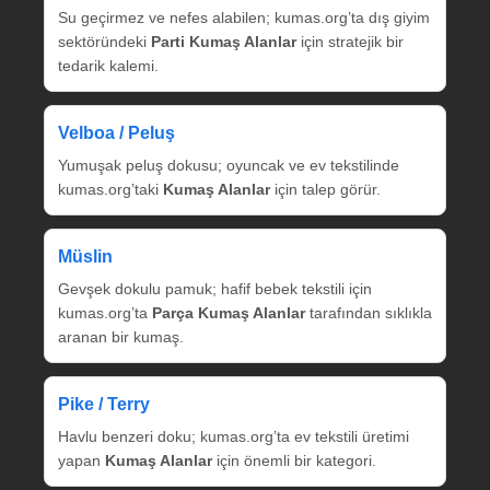
Su geçirmez ve nefes alabilen; kumas.org’ta dış giyim
sektöründeki
Parti Kumaş Alanlar
için stratejik bir
tedarik kalemi.
Velboa / Peluş
Yumuşak peluş dokusu; oyuncak ve ev tekstilinde
kumas.org’taki
Kumaş Alanlar
için talep görür.
Müslin
Gevşek dokulu pamuk; hafif bebek tekstili için
kumas.org’ta
Parça Kumaş Alanlar
tarafından sıklıkla
aranan bir kumaş.
Pike / Terry
Havlu benzeri doku; kumas.org’ta ev tekstili üretimi
yapan
Kumaş Alanlar
için önemli bir kategori.