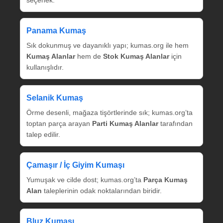
Panama Kumaş
Sık dokunmuş ve dayanıklı yapı; kumas.org ile hem
Kumaş Alanlar
hem de
Stok Kumaş Alanlar
için
kullanışlıdır.
Selanik Kumaş
Örme desenli, mağaza tişörtlerinde sık; kumas.org’ta
toptan parça arayan
Parti Kumaş Alanlar
tarafından
talep edilir.
Çamaşır / İç Giyim Kumaşı
Yumuşak ve cilde dost; kumas.org’ta
Parça Kumaş
Alan
taleplerinin odak noktalarından biridir.
Bluz Kumaşı