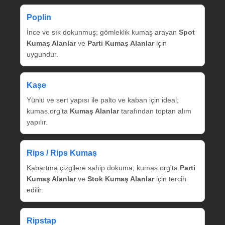
Poplin
İnce ve sık dokunmuş; gömleklik kumaş arayan
Spot
Kumaş Alanlar
ve
Parti Kumaş Alanlar
için
uygundur.
Kaşe
Yünlü ve sert yapısı ile palto ve kaban için ideal;
kumas.org’ta
Kumaş Alanlar
tarafından toptan alım
yapılır.
Rips / Rips Kumaş
Kabartma çizgilere sahip dokuma; kumas.org’ta
Parti
Kumaş Alanlar
ve
Stok Kumaş Alanlar
için tercih
edilir.
Ripstap