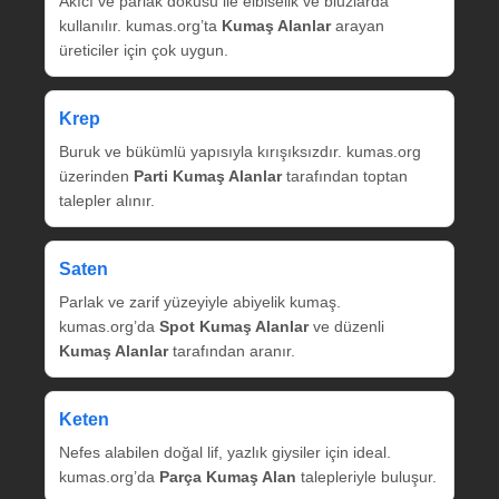
Akıcı ve parlak dokusu ile elbiselik ve bluzlarda
kullanılır. kumas.org’ta
Kumaş Alanlar
arayan
üreticiler için çok uygun.
Krep
Buruk ve bükümlü yapısıyla kırışıksızdır. kumas.org
üzerinden
Parti Kumaş Alanlar
tarafından toptan
talepler alınır.
Saten
Parlak ve zarif yüzeyiyle abiyelik kumaş.
kumas.org’da
Spot Kumaş Alanlar
ve düzenli
Kumaş Alanlar
tarafından aranır.
Keten
Nefes alabilen doğal lif, yazlık giysiler için ideal.
kumas.org’da
Parça Kumaş Alan
talepleriyle buluşur.