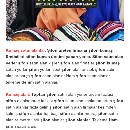
Kumaş satın alanlar
. Şifon üreten firmalar şifon kumaş
üreticileri şifon kumaş üretimi yapan yerler. Şifon satın alan
yerler
şifon
satın alan kişiler
şifon
alan firmalar
şifon kumaş
satan yerler
şifon
yerleri spot
şifon
alanlar stok
şifon
satın
alanlar parça
şifon
satın alanlar Ham
şifon
satın alanlar
tekleme
denim
satın alanlar.
Kumaş alan
.
Toptan şifon
satın alan yerler üretim fazlası
şifon
alanlar ihraç fazlası
şifon
satın alan imalattan artan
şifon
satın alanlar fazla gelmiş
şifon
satın alan firmalar kesimden
kalmış
şifon
alanlar top başı
şifon
alanlar metraj
şifon
satın
alanlar metre üstü
şifon
alanlar
şifon alanlar
. Tekleme
Ham
şifon
satın alan.